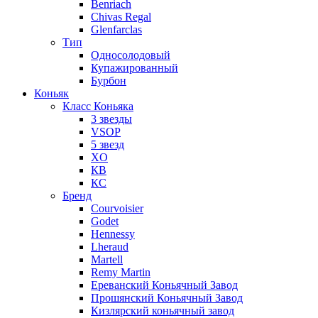
Benriach
Chivas Regal
Glenfarclas
Тип
Односолодовый
Купажированный
Бурбон
Коньяк
Класс Коньяка
3 звезды
VSOP
5 звезд
XO
КВ
КС
Бренд
Courvoisier
Godet
Hennessy
Lheraud
Martell
Remy Martin
Ереванский Коньячный Завод
Прошянский Коньячный Завод
Кизлярский коньячный завод