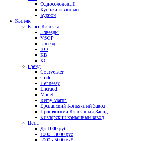
Односолодовый
Купажированный
Бурбон
Коньяк
Класс Коньяка
3 звезды
VSOP
5 звезд
XO
КВ
КС
Бренд
Courvoisier
Godet
Hennessy
Lheraud
Martell
Remy Martin
Ереванский Коньячный Завод
Прошянский Коньячный Завод
Кизлярский коньячный завод
Цена
До 1000 руб
1000 - 3000 руб
3000 - 5000 руб