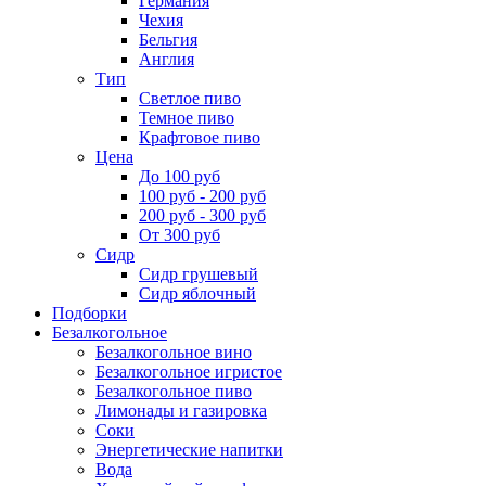
Германия
Чехия
Бельгия
Англия
Тип
Светлое пиво
Темное пиво
Крафтовое пиво
Цена
До 100 руб
100 руб - 200 руб
200 руб - 300 руб
От 300 руб
Сидр
Сидр грушевый
Сидр яблочный
Подборки
Безалкогольное
Безалкогольное вино
Безалкогольное игристое
Безалкогольное пиво
Лимонады и газировка
Соки
Энергетические напитки
Вода