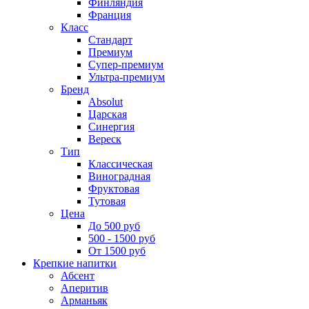
Финляндия
Франция
Класс
Стандарт
Премиум
Супер-премиум
Ультра-премиум
Бренд
Absolut
Царская
Синергия
Вереск
Тип
Классическая
Виноградная
Фруктовая
Тутовая
Цена
До 500 руб
500 - 1500 руб
От 1500 руб
Крепкие напитки
Абсент
Аперитив
Арманьяк