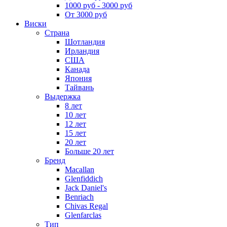
1000 руб - 3000 руб
От 3000 руб
Виски
Страна
Шотландия
Ирландия
США
Канада
Япония
Тайвань
Выдержка
8 лет
10 лет
12 лет
15 лет
20 лет
Больше 20 лет
Бренд
Macallan
Glenfiddich
Jack Daniel's
Benriach
Chivas Regal
Glenfarclas
Тип