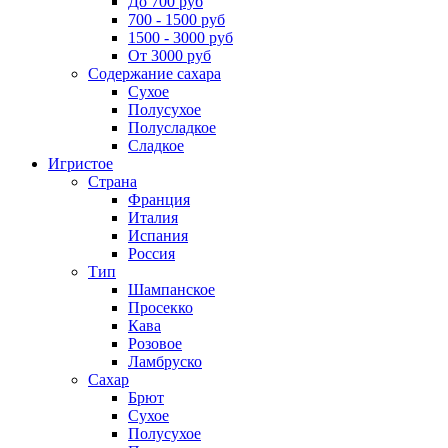
До 700 руб
700 - 1500 руб
1500 - 3000 руб
От 3000 руб
Содержание сахара
Сухое
Полусухое
Полусладкое
Сладкое
Игристое
Страна
Франция
Италия
Испания
Россия
Тип
Шампанское
Просекко
Кава
Розовое
Ламбруско
Сахар
Брют
Сухое
Полусухое