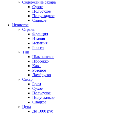
Содержание сахара
Сухое
Полусухое
Полусладкое
Сладкое
Игристое
Страна
Франция
Италия
Испания
Россия
Тип
Шампанское
Просекко
Кава
Розовое
Ламбруско
Сахар
Брют
Сухое
Полусухое
Полусладкое
Сладкое
Цена
До 1000 руб