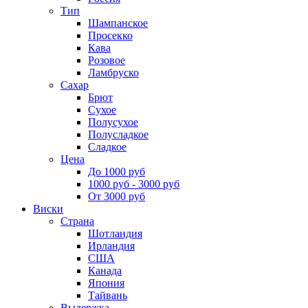
Тип
Шампанское
Просекко
Кава
Розовое
Ламбруско
Сахар
Брют
Сухое
Полусухое
Полусладкое
Сладкое
Цена
До 1000 руб
1000 руб - 3000 руб
От 3000 руб
Виски
Страна
Шотландия
Ирландия
США
Канада
Япония
Тайвань
Выдержка