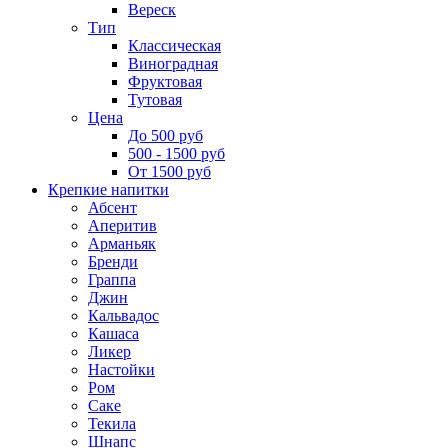
Вереск
Тип
Классическая
Виноградная
Фруктовая
Тутовая
Цена
До 500 руб
500 - 1500 руб
От 1500 руб
Крепкие напитки
Абсент
Аперитив
Арманьяк
Бренди
Граппа
Джин
Кальвадос
Кашаса
Ликер
Настойки
Ром
Саке
Текила
Шнапс