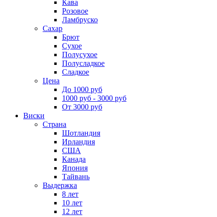
Кава
Розовое
Ламбруско
Сахар
Брют
Сухое
Полусухое
Полусладкое
Сладкое
Цена
До 1000 руб
1000 руб - 3000 руб
От 3000 руб
Виски
Страна
Шотландия
Ирландия
США
Канада
Япония
Тайвань
Выдержка
8 лет
10 лет
12 лет