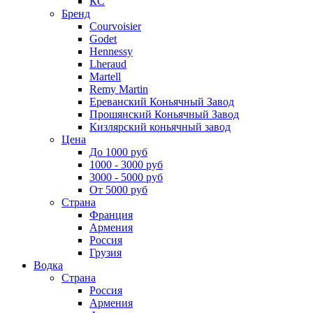
КС
Бренд
Courvoisier
Godet
Hennessy
Lheraud
Martell
Remy Martin
Ереванский Коньячный Завод
Прошянский Коньячный Завод
Кизлярский коньячный завод
Цена
До 1000 руб
1000 - 3000 руб
3000 - 5000 руб
От 5000 руб
Страна
Франция
Армения
Россия
Грузия
Водка
Страна
Россия
Армения