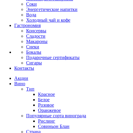
Соки
Энергетические напитки
Вода
Холодный чай и кофе
Гастрономия
Консервы
Сладости
Макароны
Снеки
Бокалы
Подарочные сертификаты
Сигары
Контакты
Акции
Вино
Тип
Красное
Белое
Розовое
Оранжевое
Популярные сорта винограда
Рислинг
Совиньон Блан
Страна