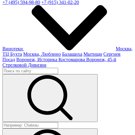
+7 (495) 594-98-80
+7 (915) 341-02-20
Винотеки
Москва,
ТЦ Бухта
Москва, Люблино
Балашиха
Мытищи
Сергиев
Посад
Воронеж, Историка Костомарова
Воронеж, 45-й
Стрелковой Дивизии