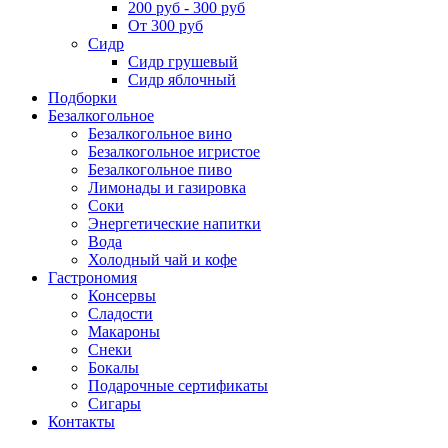
200 руб - 300 руб
От 300 руб
Сидр
Сидр грушевый
Сидр яблочный
Подборки
Безалкогольное
Безалкогольное вино
Безалкогольное игристое
Безалкогольное пиво
Лимонады и газировка
Соки
Энергетические напитки
Вода
Холодный чай и кофе
Гастрономия
Консервы
Сладости
Макароны
Снеки
Бокалы
Подарочные сертификаты
Сигары
Контакты