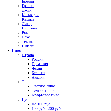
Бренди
Граппа
Джин
Кальвадос
Кашаса
Ликер
Настойки
Ром
Саке
Текила
Шнапс
Пиво
Страна
Россия
Германия
Чехия
Бельгия
Англия
Тип
Светлое пиво
Темное пиво
Крафтовое пиво
Цена
До 100 руб
100 руб - 200 руб