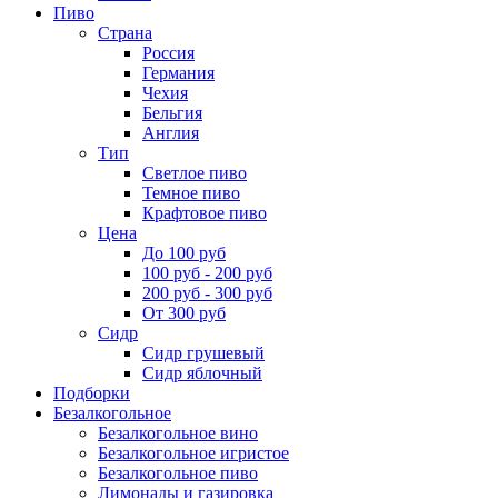
Пиво
Страна
Россия
Германия
Чехия
Бельгия
Англия
Тип
Светлое пиво
Темное пиво
Крафтовое пиво
Цена
До 100 руб
100 руб - 200 руб
200 руб - 300 руб
От 300 руб
Сидр
Сидр грушевый
Сидр яблочный
Подборки
Безалкогольное
Безалкогольное вино
Безалкогольное игристое
Безалкогольное пиво
Лимонады и газировка