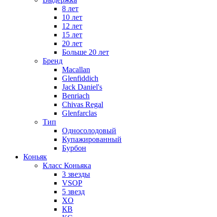
8 лет
10 лет
12 лет
15 лет
20 лет
Больше 20 лет
Бренд
Macallan
Glenfiddich
Jack Daniel's
Benriach
Chivas Regal
Glenfarclas
Тип
Односолодовый
Купажированный
Бурбон
Коньяк
Класс Коньяка
3 звезды
VSOP
5 звезд
XO
КВ