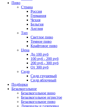
Пиво
Страна
Россия
Германия
Чехия
Бельгия
Англия
Тип
Светлое пиво
Темное пиво
Крафтовое пиво
Цена
До 100 руб
100 руб - 200 руб
200 руб - 300 руб
От 300 руб
Сидр
Сидр грушевый
Сидр яблочный
Подборки
Безалкогольное
Безалкогольное вино
Безалкогольное игристое
Безалкогольное пиво
Лимонады и газировка