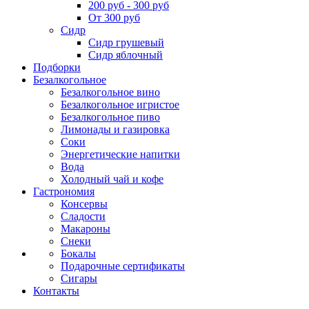
200 руб - 300 руб
От 300 руб
Сидр
Сидр грушевый
Сидр яблочный
Подборки
Безалкогольное
Безалкогольное вино
Безалкогольное игристое
Безалкогольное пиво
Лимонады и газировка
Соки
Энергетические напитки
Вода
Холодный чай и кофе
Гастрономия
Консервы
Сладости
Макароны
Снеки
Бокалы
Подарочные сертификаты
Сигары
Контакты