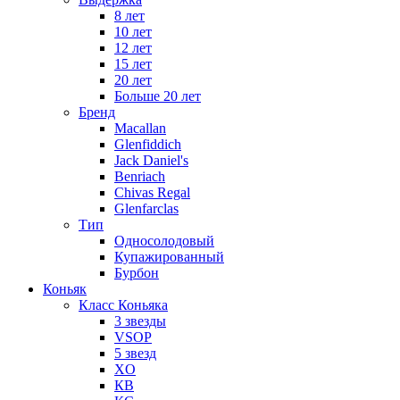
8 лет
10 лет
12 лет
15 лет
20 лет
Больше 20 лет
Бренд
Macallan
Glenfiddich
Jack Daniel's
Benriach
Chivas Regal
Glenfarclas
Тип
Односолодовый
Купажированный
Бурбон
Коньяк
Класс Коньяка
3 звезды
VSOP
5 звезд
XO
КВ