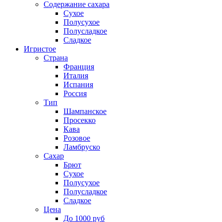
Содержание сахара
Сухое
Полусухое
Полусладкое
Сладкое
Игристое
Страна
Франция
Италия
Испания
Россия
Тип
Шампанское
Просекко
Кава
Розовое
Ламбруско
Сахар
Брют
Сухое
Полусухое
Полусладкое
Сладкое
Цена
До 1000 руб