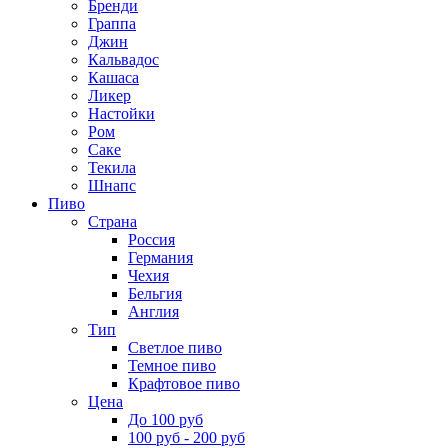
Бренди
Граппа
Джин
Кальвадос
Кашаса
Ликер
Настойки
Ром
Саке
Текила
Шнапс
Пиво
Страна
Россия
Германия
Чехия
Бельгия
Англия
Тип
Светлое пиво
Темное пиво
Крафтовое пиво
Цена
До 100 руб
100 руб - 200 руб