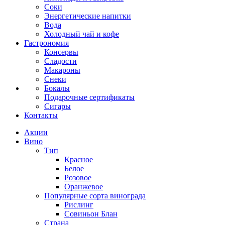
Соки
Энергетические напитки
Вода
Холодный чай и кофе
Гастрономия
Консервы
Сладости
Макароны
Снеки
Бокалы
Подарочные сертификаты
Сигары
Контакты
Акции
Вино
Тип
Красное
Белое
Розовое
Оранжевое
Популярные сорта винограда
Рислинг
Совиньон Блан
Страна