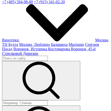
+7 (495) 594-98-80
+7 (915) 341-02-20
Винотеки
Москва,
ТЦ Бухта
Москва, Люблино
Балашиха
Мытищи
Сергиев
Посад
Воронеж, Историка Костомарова
Воронеж, 45-й
Стрелковой Дивизии