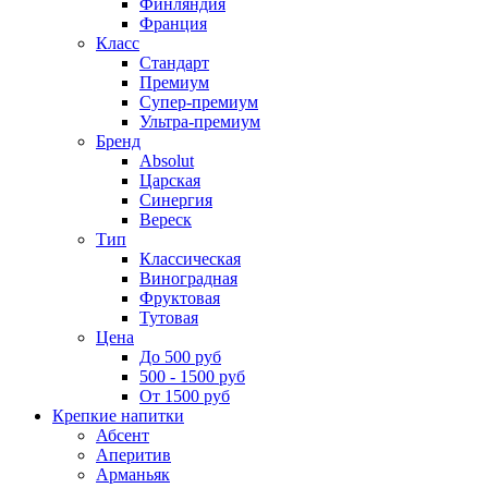
Финляндия
Франция
Класс
Стандарт
Премиум
Супер-премиум
Ультра-премиум
Бренд
Absolut
Царская
Синергия
Вереск
Тип
Классическая
Виноградная
Фруктовая
Тутовая
Цена
До 500 руб
500 - 1500 руб
От 1500 руб
Крепкие напитки
Абсент
Аперитив
Арманьяк