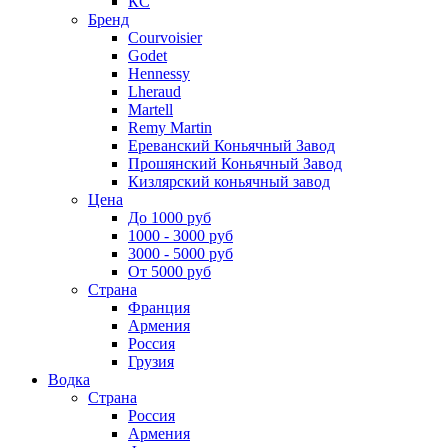
КС
Бренд
Courvoisier
Godet
Hennessy
Lheraud
Martell
Remy Martin
Ереванский Коньячный Завод
Прошянский Коньячный Завод
Кизлярский коньячный завод
Цена
До 1000 руб
1000 - 3000 руб
3000 - 5000 руб
От 5000 руб
Страна
Франция
Армения
Россия
Грузия
Водка
Страна
Россия
Армения