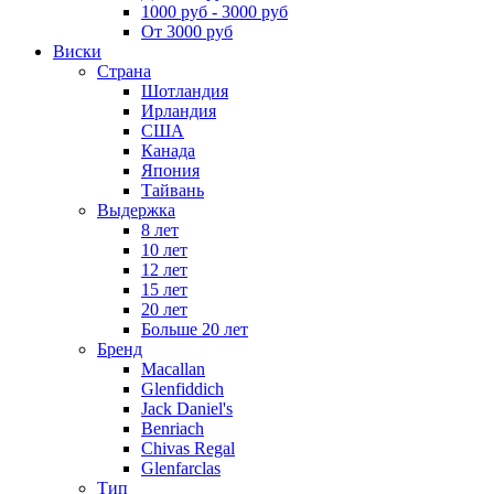
1000 руб - 3000 руб
От 3000 руб
Виски
Страна
Шотландия
Ирландия
США
Канада
Япония
Тайвань
Выдержка
8 лет
10 лет
12 лет
15 лет
20 лет
Больше 20 лет
Бренд
Macallan
Glenfiddich
Jack Daniel's
Benriach
Chivas Regal
Glenfarclas
Тип