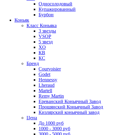
Односолодовый
Купажированный
Бурбон
Коньяк
Класс Коньяка
3 звезды
VSOP
5 звезд
XO
КВ
КС
Бренд
Courvoisier
Godet
Hennessy
Lheraud
Martell
Remy Martin
Ереванский Коньячный Завод
Прошянский Коньячный Завод
Кизлярский коньячный завод
Цена
До 1000 руб
1000 - 3000 руб
3000 - 5000 руб