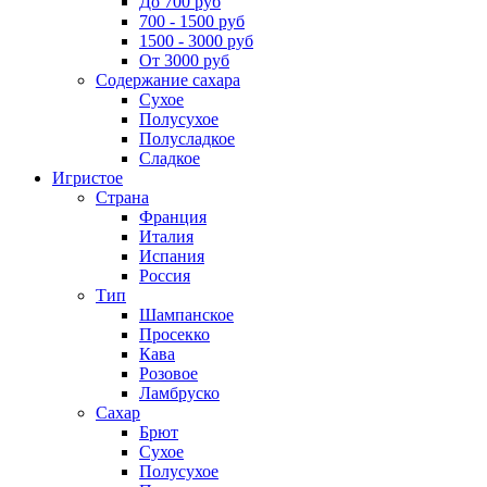
До 700 руб
700 - 1500 руб
1500 - 3000 руб
От 3000 руб
Содержание сахара
Сухое
Полусухое
Полусладкое
Сладкое
Игристое
Страна
Франция
Италия
Испания
Россия
Тип
Шампанское
Просекко
Кава
Розовое
Ламбруско
Сахар
Брют
Сухое
Полусухое