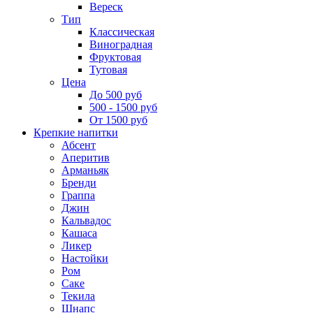
Вереск
Тип
Классическая
Виноградная
Фруктовая
Тутовая
Цена
До 500 руб
500 - 1500 руб
От 1500 руб
Крепкие напитки
Абсент
Аперитив
Арманьяк
Бренди
Граппа
Джин
Кальвадос
Кашаса
Ликер
Настойки
Ром
Саке
Текила
Шнапс