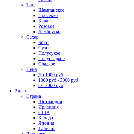
Тип
Шампанское
Просекко
Кава
Розовое
Ламбруско
Сахар
Брют
Сухое
Полусухое
Полусладкое
Сладкое
Цена
До 1000 руб
1000 руб - 3000 руб
От 3000 руб
Виски
Страна
Шотландия
Ирландия
США
Канада
Япония
Тайвань
Выдержка