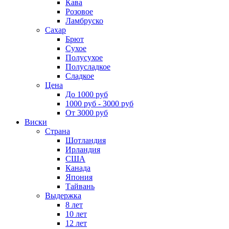
Кава
Розовое
Ламбруско
Сахар
Брют
Сухое
Полусухое
Полусладкое
Сладкое
Цена
До 1000 руб
1000 руб - 3000 руб
От 3000 руб
Виски
Страна
Шотландия
Ирландия
США
Канада
Япония
Тайвань
Выдержка
8 лет
10 лет
12 лет