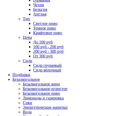
Германия
Чехия
Бельгия
Англия
Тип
Светлое пиво
Темное пиво
Крафтовое пиво
Цена
До 100 руб
100 руб - 200 руб
200 руб - 300 руб
От 300 руб
Сидр
Сидр грушевый
Сидр яблочный
Подборки
Безалкогольное
Безалкогольное вино
Безалкогольное игристое
Безалкогольное пиво
Лимонады и газировка
Соки
Энергетические напитки
Вода