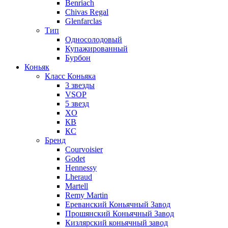
Benriach
Chivas Regal
Glenfarclas
Тип
Односолодовый
Купажированный
Бурбон
Коньяк
Класс Коньяка
3 звезды
VSOP
5 звезд
XO
КВ
КС
Бренд
Courvoisier
Godet
Hennessy
Lheraud
Martell
Remy Martin
Ереванский Коньячный Завод
Прошянский Коньячный Завод
Кизлярский коньячный завод