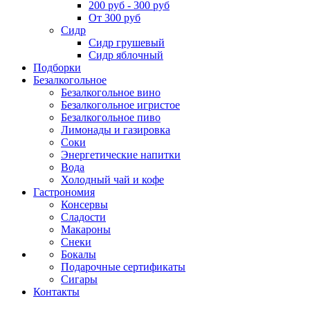
200 руб - 300 руб
От 300 руб
Сидр
Сидр грушевый
Сидр яблочный
Подборки
Безалкогольное
Безалкогольное вино
Безалкогольное игристое
Безалкогольное пиво
Лимонады и газировка
Соки
Энергетические напитки
Вода
Холодный чай и кофе
Гастрономия
Консервы
Сладости
Макароны
Снеки
Бокалы
Подарочные сертификаты
Сигары
Контакты