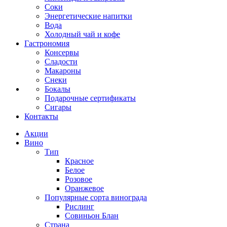
Соки
Энергетические напитки
Вода
Холодный чай и кофе
Гастрономия
Консервы
Сладости
Макароны
Снеки
Бокалы
Подарочные сертификаты
Сигары
Контакты
Акции
Вино
Тип
Красное
Белое
Розовое
Оранжевое
Популярные сорта винограда
Рислинг
Совиньон Блан
Страна