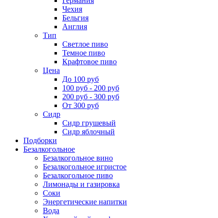
Германия
Чехия
Бельгия
Англия
Тип
Светлое пиво
Темное пиво
Крафтовое пиво
Цена
До 100 руб
100 руб - 200 руб
200 руб - 300 руб
От 300 руб
Сидр
Сидр грушевый
Сидр яблочный
Подборки
Безалкогольное
Безалкогольное вино
Безалкогольное игристое
Безалкогольное пиво
Лимонады и газировка
Соки
Энергетические напитки
Вода