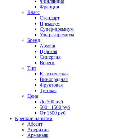
Финляндия
Франция
Класс
Стандарт
Премиум
Супер-премиум
Ультра-премиум
Бренд
Absolut
Царская
Синергия
Вереск
Тип
Классическая
Виноградная
Фруктовая
Тутовая
Цена
До 500 руб
500 - 1500 руб
От 1500 руб
Крепкие напитки
Абсент
Аперитив
Арманьяк