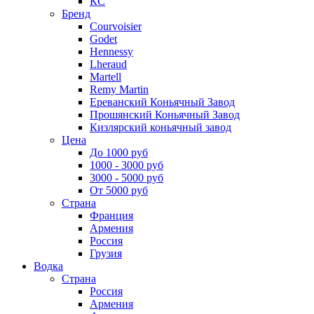
КС
Бренд
Courvoisier
Godet
Hennessy
Lheraud
Martell
Remy Martin
Ереванский Коньячный Завод
Прошянский Коньячный Завод
Кизлярский коньячный завод
Цена
До 1000 руб
1000 - 3000 руб
3000 - 5000 руб
От 5000 руб
Страна
Франция
Армения
Россия
Грузия
Водка
Страна
Россия
Армения