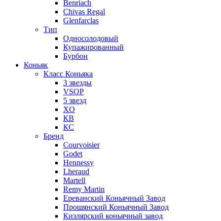
Benriach
Chivas Regal
Glenfarclas
Тип
Односолодовый
Купажированный
Бурбон
Коньяк
Класс Коньяка
3 звезды
VSOP
5 звезд
XO
КВ
КС
Бренд
Courvoisier
Godet
Hennessy
Lheraud
Martell
Remy Martin
Ереванский Коньячный Завод
Прошянский Коньячный Завод
Кизлярский коньячный завод