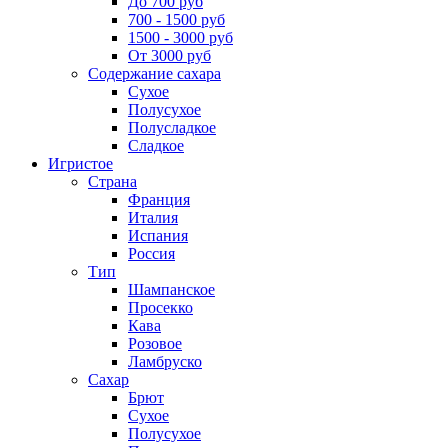
До 700 руб
700 - 1500 руб
1500 - 3000 руб
От 3000 руб
Содержание сахара
Сухое
Полусухое
Полусладкое
Сладкое
Игристое
Страна
Франция
Италия
Испания
Россия
Тип
Шампанское
Просекко
Кава
Розовое
Ламбруско
Сахар
Брют
Сухое
Полусухое