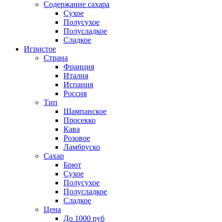
Содержание сахара
Сухое
Полусухое
Полусладкое
Сладкое
Игристое
Страна
Франция
Италия
Испания
Россия
Тип
Шампанское
Просекко
Кава
Розовое
Ламбруско
Сахар
Брют
Сухое
Полусухое
Полусладкое
Сладкое
Цена
До 1000 руб