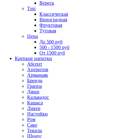
Вереск
Тип
Классическая
Виноградная
Фруктовая
Тутовая
Цена
До 500 руб
500 - 1500 руб
От 1500 руб
Крепкие напитки
Абсент
Аперитив
Арманьяк
Бренди
Граппа
Джин
Кальвадос
Кашаса
Ликер
Настойки
Ром
Саке
Текила
Шнапс