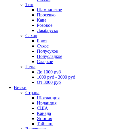
Тип
Шампанское
Просекко
Кава
Розовое
Ламбруско
Сахар
Брют
Сухое
Полусухое
Полусладкое
Сладкое
Цена
До 1000 руб
1000 руб - 3000 руб
От 3000 руб
Виски
Страна
Шотландия
Ирландия
США
Канада
Япония
Тайвань
Выдержка