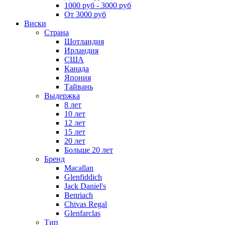
1000 руб - 3000 руб
От 3000 руб
Виски
Страна
Шотландия
Ирландия
США
Канада
Япония
Тайвань
Выдержка
8 лет
10 лет
12 лет
15 лет
20 лет
Больше 20 лет
Бренд
Macallan
Glenfiddich
Jack Daniel's
Benriach
Chivas Regal
Glenfarclas
Тип