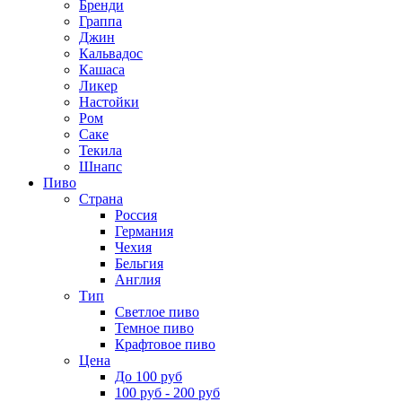
Бренди
Граппа
Джин
Кальвадос
Кашаса
Ликер
Настойки
Ром
Саке
Текила
Шнапс
Пиво
Страна
Россия
Германия
Чехия
Бельгия
Англия
Тип
Светлое пиво
Темное пиво
Крафтовое пиво
Цена
До 100 руб
100 руб - 200 руб