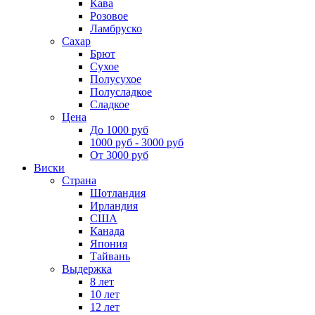
Кава
Розовое
Ламбруско
Сахар
Брют
Сухое
Полусухое
Полусладкое
Сладкое
Цена
До 1000 руб
1000 руб - 3000 руб
От 3000 руб
Виски
Страна
Шотландия
Ирландия
США
Канада
Япония
Тайвань
Выдержка
8 лет
10 лет
12 лет