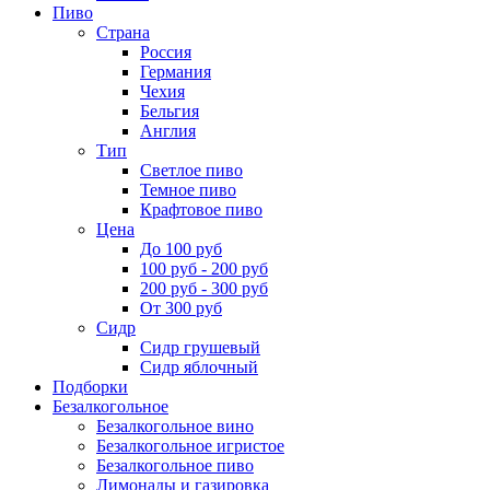
Пиво
Страна
Россия
Германия
Чехия
Бельгия
Англия
Тип
Светлое пиво
Темное пиво
Крафтовое пиво
Цена
До 100 руб
100 руб - 200 руб
200 руб - 300 руб
От 300 руб
Сидр
Сидр грушевый
Сидр яблочный
Подборки
Безалкогольное
Безалкогольное вино
Безалкогольное игристое
Безалкогольное пиво
Лимонады и газировка