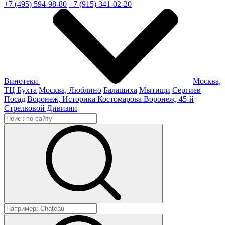
+7 (495) 594-98-80
+7 (915) 341-02-20
Винотеки
Москва,
ТЦ Бухта
Москва, Люблино
Балашиха
Мытищи
Сергиев
Посад
Воронеж, Историка Костомарова
Воронеж, 45-й
Стрелковой Дивизии