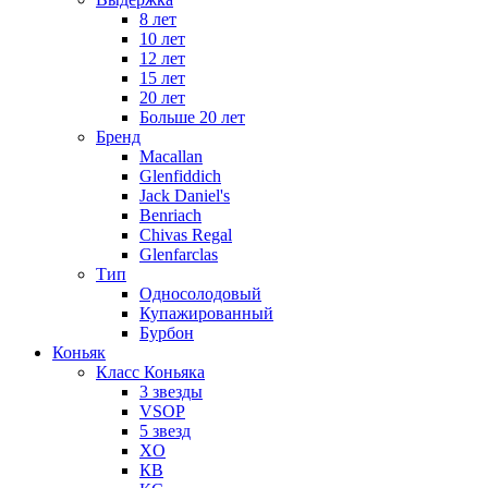
8 лет
10 лет
12 лет
15 лет
20 лет
Больше 20 лет
Бренд
Macallan
Glenfiddich
Jack Daniel's
Benriach
Chivas Regal
Glenfarclas
Тип
Односолодовый
Купажированный
Бурбон
Коньяк
Класс Коньяка
3 звезды
VSOP
5 звезд
XO
КВ