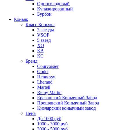
Односолодовый
Купажированный
Бурбон
Коньяк
Класс Коньяка
3 звезды
VSOP
5 звезд
XO
КВ
КС
Бренд
Courvoisier
Godet
Hennessy
Lheraud
Martell
Remy Martin
Ереванский Коньячный Завод
Прошянский Коньячный Завод
Кизлярский коньячный завод
Цена
До 1000 руб
1000 - 3000 руб
3000 - 5000 руб