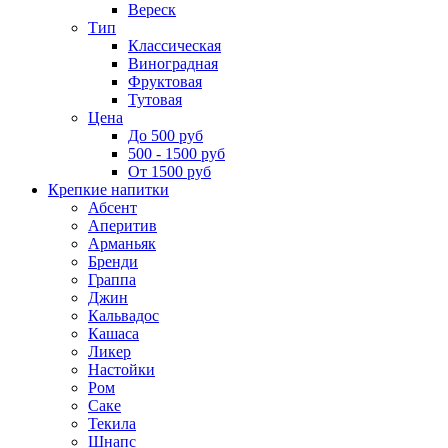
Вереск
Тип
Классическая
Виноградная
Фруктовая
Тутовая
Цена
До 500 руб
500 - 1500 руб
От 1500 руб
Крепкие напитки
Абсент
Аперитив
Арманьяк
Бренди
Граппа
Джин
Кальвадос
Кашаса
Ликер
Настойки
Ром
Саке
Текила
Шнапс