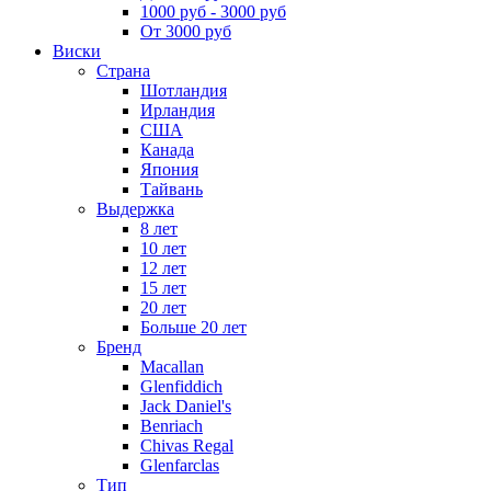
1000 руб - 3000 руб
От 3000 руб
Виски
Страна
Шотландия
Ирландия
США
Канада
Япония
Тайвань
Выдержка
8 лет
10 лет
12 лет
15 лет
20 лет
Больше 20 лет
Бренд
Macallan
Glenfiddich
Jack Daniel's
Benriach
Chivas Regal
Glenfarclas
Тип