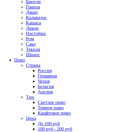
Бренди
Граппа
Джин
Кальвадос
Кашаса
Ликер
Настойки
Ром
Саке
Текила
Шнапс
Пиво
Страна
Россия
Германия
Чехия
Бельгия
Англия
Тип
Светлое пиво
Темное пиво
Крафтовое пиво
Цена
До 100 руб
100 руб - 200 руб