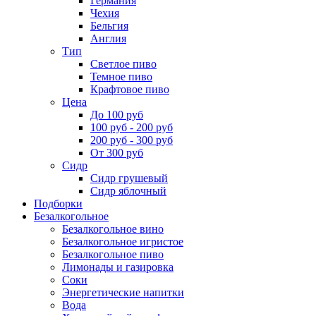
Германия
Чехия
Бельгия
Англия
Тип
Светлое пиво
Темное пиво
Крафтовое пиво
Цена
До 100 руб
100 руб - 200 руб
200 руб - 300 руб
От 300 руб
Сидр
Сидр грушевый
Сидр яблочный
Подборки
Безалкогольное
Безалкогольное вино
Безалкогольное игристое
Безалкогольное пиво
Лимонады и газировка
Соки
Энергетические напитки
Вода