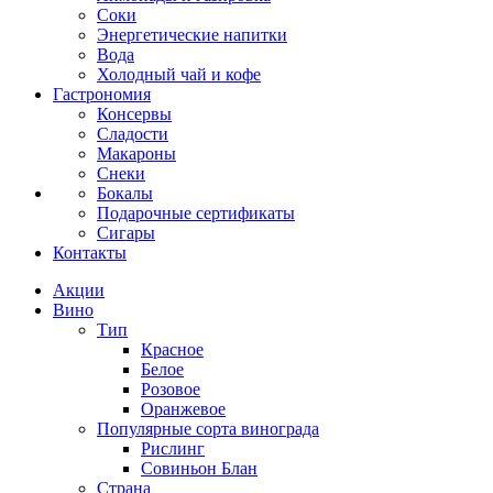
Соки
Энергетические напитки
Вода
Холодный чай и кофе
Гастрономия
Консервы
Сладости
Макароны
Снеки
Бокалы
Подарочные сертификаты
Сигары
Контакты
Акции
Вино
Тип
Красное
Белое
Розовое
Оранжевое
Популярные сорта винограда
Рислинг
Совиньон Блан
Страна