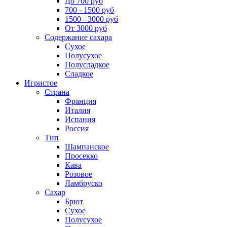
До 700 руб
700 - 1500 руб
1500 - 3000 руб
От 3000 руб
Содержание сахара
Сухое
Полусухое
Полусладкое
Сладкое
Игристое
Страна
Франция
Италия
Испания
Россия
Тип
Шампанское
Просекко
Кава
Розовое
Ламбруско
Сахар
Брют
Сухое
Полусухое