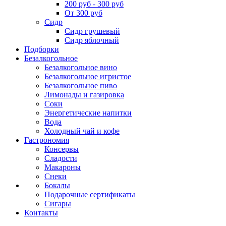
200 руб - 300 руб
От 300 руб
Сидр
Сидр грушевый
Сидр яблочный
Подборки
Безалкогольное
Безалкогольное вино
Безалкогольное игристое
Безалкогольное пиво
Лимонады и газировка
Соки
Энергетические напитки
Вода
Холодный чай и кофе
Гастрономия
Консервы
Сладости
Макароны
Снеки
Бокалы
Подарочные сертификаты
Сигары
Контакты