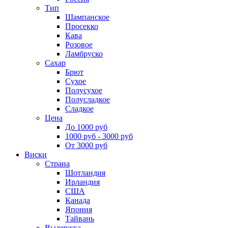
Тип
Шампанское
Просекко
Кава
Розовое
Ламбруско
Сахар
Брют
Сухое
Полусухое
Полусладкое
Сладкое
Цена
До 1000 руб
1000 руб - 3000 руб
От 3000 руб
Виски
Страна
Шотландия
Ирландия
США
Канада
Япония
Тайвань
Выдержка