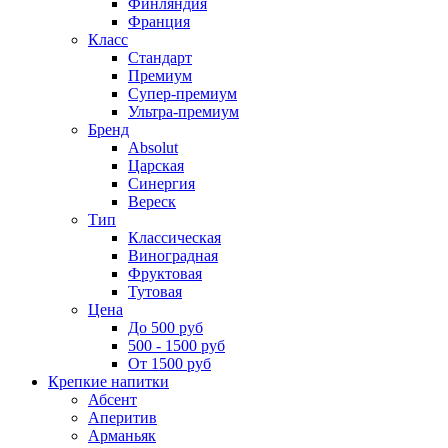
Финляндия
Франция
Класс
Стандарт
Премиум
Супер-премиум
Ультра-премиум
Бренд
Absolut
Царская
Синергия
Вереск
Тип
Классическая
Виноградная
Фруктовая
Тутовая
Цена
До 500 руб
500 - 1500 руб
От 1500 руб
Крепкие напитки
Абсент
Аперитив
Арманьяк