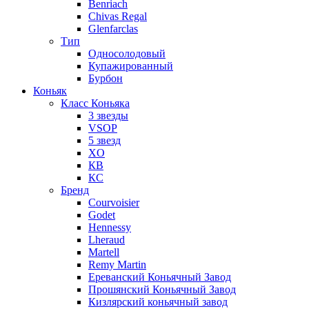
Benriach
Chivas Regal
Glenfarclas
Тип
Односолодовый
Купажированный
Бурбон
Коньяк
Класс Коньяка
3 звезды
VSOP
5 звезд
XO
КВ
КС
Бренд
Courvoisier
Godet
Hennessy
Lheraud
Martell
Remy Martin
Ереванский Коньячный Завод
Прошянский Коньячный Завод
Кизлярский коньячный завод