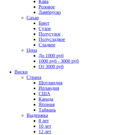
Кава
Розовое
Ламбруско
Сахар
Брют
Сухое
Полусухое
Полусладкое
Сладкое
Цена
До 1000 руб
1000 руб - 3000 руб
От 3000 руб
Виски
Страна
Шотландия
Ирландия
США
Канада
Япония
Тайвань
Выдержка
8 лет
10 лет
12 лет