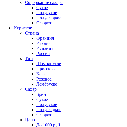
Содержание сахара
Сухое
Полусухое
Полусладкое
Сладкое
Игристое
Страна
Франция
Италия
Испания
Россия
Тип
Шампанское
Просекко
Кава
Розовое
Ламбруско
Сахар
Брют
Сухое
Полусухое
Полусладкое
Сладкое
Цена
До 1000 руб