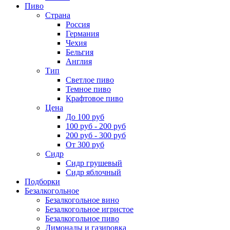
Пиво
Страна
Россия
Германия
Чехия
Бельгия
Англия
Тип
Светлое пиво
Темное пиво
Крафтовое пиво
Цена
До 100 руб
100 руб - 200 руб
200 руб - 300 руб
От 300 руб
Сидр
Сидр грушевый
Сидр яблочный
Подборки
Безалкогольное
Безалкогольное вино
Безалкогольное игристое
Безалкогольное пиво
Лимонады и газировка