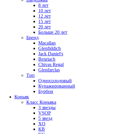
8 лет
10 лет
12 лет
15 лет
20 лет
Больше 20 лет
Бренд
Macallan
Glenfiddich
Jack Daniel's
Benriach
Chivas Regal
Glenfarclas
Тип
Односолодовый
Купажированный
Бурбон
Коньяк
Класс Коньяка
3 звезды
VSOP
5 звезд
XO
КВ