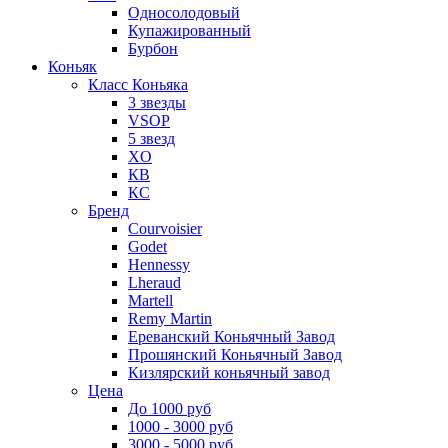
Односолодовый
Купажированный
Бурбон
Коньяк
Класс Коньяка
3 звезды
VSOP
5 звезд
XO
КВ
КС
Бренд
Courvoisier
Godet
Hennessy
Lheraud
Martell
Remy Martin
Ереванский Коньячный Завод
Прошянский Коньячный Завод
Кизлярский коньячный завод
Цена
До 1000 руб
1000 - 3000 руб
3000 - 5000 руб