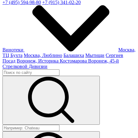
+7 (495) 594-98-80
+7 (915) 341-02-20
Винотеки
Москва,
ТЦ Бухта
Москва, Люблино
Балашиха
Мытищи
Сергиев
Посад
Воронеж, Историка Костомарова
Воронеж, 45-й
Стрелковой Дивизии