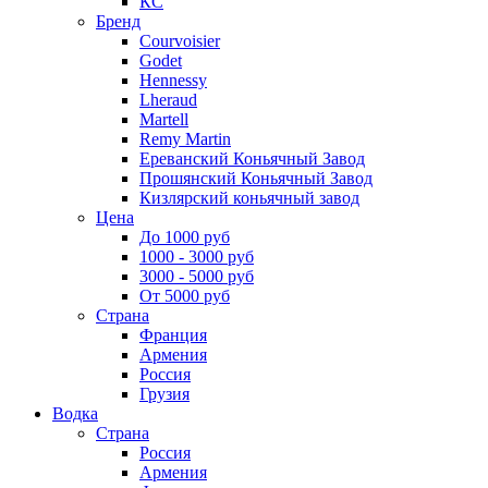
КС
Бренд
Courvoisier
Godet
Hennessy
Lheraud
Martell
Remy Martin
Ереванский Коньячный Завод
Прошянский Коньячный Завод
Кизлярский коньячный завод
Цена
До 1000 руб
1000 - 3000 руб
3000 - 5000 руб
От 5000 руб
Страна
Франция
Армения
Россия
Грузия
Водка
Страна
Россия
Армения