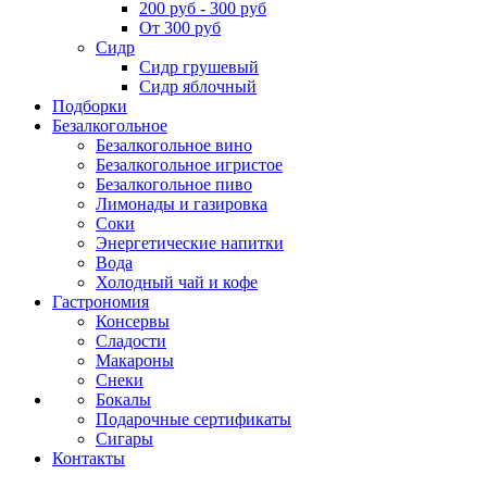
200 руб - 300 руб
От 300 руб
Сидр
Сидр грушевый
Сидр яблочный
Подборки
Безалкогольное
Безалкогольное вино
Безалкогольное игристое
Безалкогольное пиво
Лимонады и газировка
Соки
Энергетические напитки
Вода
Холодный чай и кофе
Гастрономия
Консервы
Сладости
Макароны
Снеки
Бокалы
Подарочные сертификаты
Сигары
Контакты