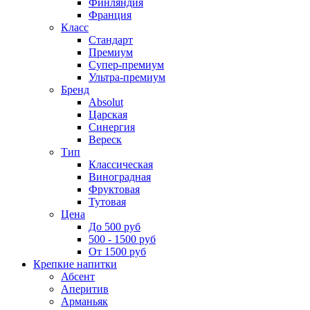
Финляндия
Франция
Класс
Стандарт
Премиум
Супер-премиум
Ультра-премиум
Бренд
Absolut
Царская
Синергия
Вереск
Тип
Классическая
Виноградная
Фруктовая
Тутовая
Цена
До 500 руб
500 - 1500 руб
От 1500 руб
Крепкие напитки
Абсент
Аперитив
Арманьяк