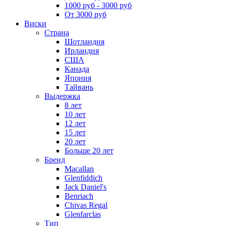
1000 руб - 3000 руб
От 3000 руб
Виски
Страна
Шотландия
Ирландия
США
Канада
Япония
Тайвань
Выдержка
8 лет
10 лет
12 лет
15 лет
20 лет
Больше 20 лет
Бренд
Macallan
Glenfiddich
Jack Daniel's
Benriach
Chivas Regal
Glenfarclas
Тип