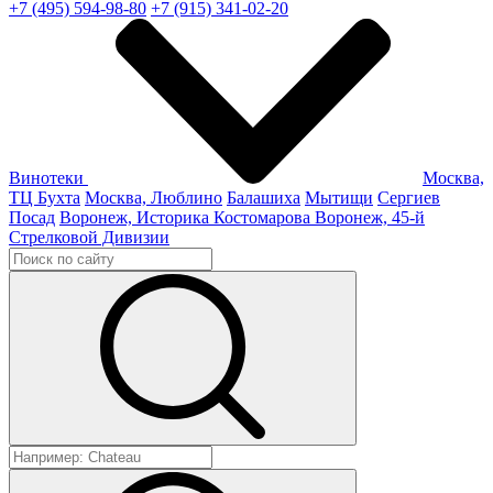
+7 (495) 594-98-80
+7 (915) 341-02-20
Винотеки
Москва,
ТЦ Бухта
Москва, Люблино
Балашиха
Мытищи
Сергиев
Посад
Воронеж, Историка Костомарова
Воронеж, 45-й
Стрелковой Дивизии