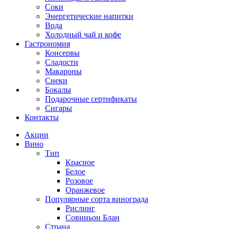
Соки
Энергетические напитки
Вода
Холодный чай и кофе
Гастрономия
Консервы
Сладости
Макароны
Снеки
Бокалы
Подарочные сертификаты
Сигары
Контакты
Акции
Вино
Тип
Красное
Белое
Розовое
Оранжевое
Популярные сорта винограда
Рислинг
Совиньон Блан
Страна