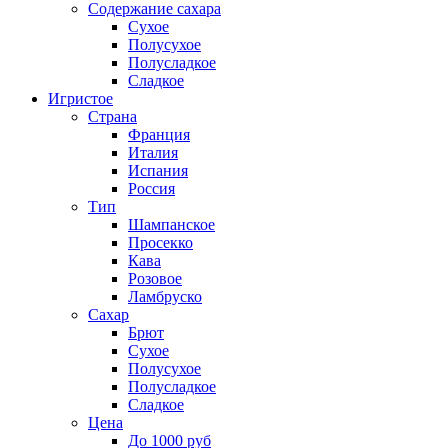
Содержание сахара
Сухое
Полусухое
Полусладкое
Сладкое
Игристое
Страна
Франция
Италия
Испания
Россия
Тип
Шампанское
Просекко
Кава
Розовое
Ламбруско
Сахар
Брют
Сухое
Полусухое
Полусладкое
Сладкое
Цена
До 1000 руб