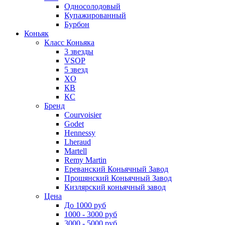
Односолодовый
Купажированный
Бурбон
Коньяк
Класс Коньяка
3 звезды
VSOP
5 звезд
XO
КВ
КС
Бренд
Courvoisier
Godet
Hennessy
Lheraud
Martell
Remy Martin
Ереванский Коньячный Завод
Прошянский Коньячный Завод
Кизлярский коньячный завод
Цена
До 1000 руб
1000 - 3000 руб
3000 - 5000 руб