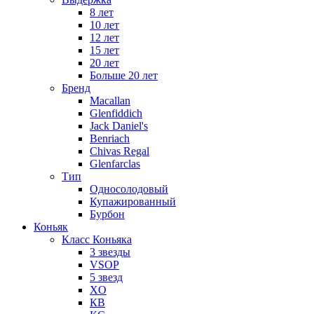
8 лет
10 лет
12 лет
15 лет
20 лет
Больше 20 лет
Бренд
Macallan
Glenfiddich
Jack Daniel's
Benriach
Chivas Regal
Glenfarclas
Тип
Односолодовый
Купажированный
Бурбон
Коньяк
Класс Коньяка
3 звезды
VSOP
5 звезд
XO
КВ