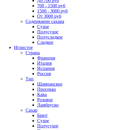
До 700 руб
700 - 1500 руб
1500 - 3000 руб
От 3000 руб
Содержание сахара
Сухое
Полусухое
Полусладкое
Сладкое
Игристое
Страна
Франция
Италия
Испания
Россия
Тип
Шампанское
Просекко
Кава
Розовое
Ламбруско
Сахар
Брют
Сухое
Полусухое