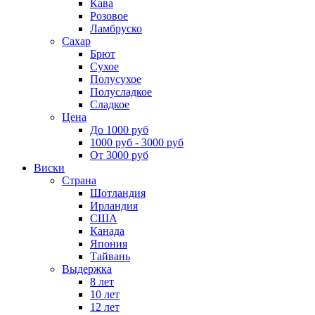
Кава
Розовое
Ламбруско
Сахар
Брют
Сухое
Полусухое
Полусладкое
Сладкое
Цена
До 1000 руб
1000 руб - 3000 руб
От 3000 руб
Виски
Страна
Шотландия
Ирландия
США
Канада
Япония
Тайвань
Выдержка
8 лет
10 лет
12 лет