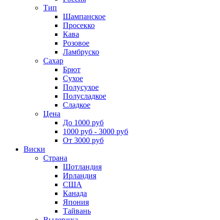
Тип
Шампанское
Просекко
Кава
Розовое
Ламбруско
Сахар
Брют
Сухое
Полусухое
Полусладкое
Сладкое
Цена
До 1000 руб
1000 руб - 3000 руб
От 3000 руб
Виски
Страна
Шотландия
Ирландия
США
Канада
Япония
Тайвань
Выдержка