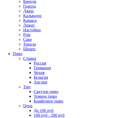
Бренди
Граппа
Джин
Кальвадос
Кашаса
Ликер
Настойки
Ром
Саке
Текила
Шнапс
Пиво
Страна
Россия
Германия
Чехия
Бельгия
Англия
Тип
Светлое пиво
Темное пиво
Крафтовое пиво
Цена
До 100 руб
100 руб - 200 руб