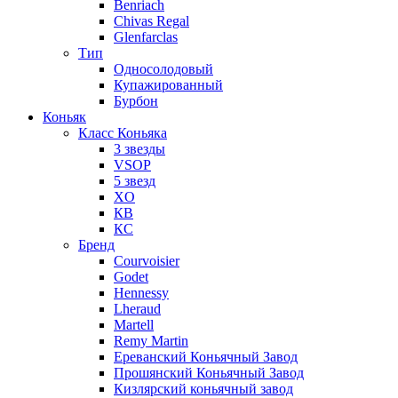
Benriach
Chivas Regal
Glenfarclas
Тип
Односолодовый
Купажированный
Бурбон
Коньяк
Класс Коньяка
3 звезды
VSOP
5 звезд
XO
КВ
КС
Бренд
Courvoisier
Godet
Hennessy
Lheraud
Martell
Remy Martin
Ереванский Коньячный Завод
Прошянский Коньячный Завод
Кизлярский коньячный завод