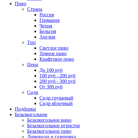
Пиво
Страна
Россия
Германия
Чехия
Бельгия
Англия
Тип
Светлое пиво
Темное пиво
Крафтовое пиво
Цена
До 100 руб
100 руб - 200 руб
200 руб - 300 руб
От 300 руб
Сидр
Сидр грушевый
Сидр яблочный
Подборки
Безалкогольное
Безалкогольное вино
Безалкогольное игристое
Безалкогольное пиво
Лимонады и газировка