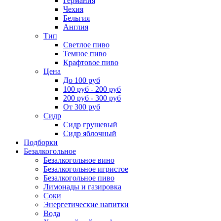
Германия
Чехия
Бельгия
Англия
Тип
Светлое пиво
Темное пиво
Крафтовое пиво
Цена
До 100 руб
100 руб - 200 руб
200 руб - 300 руб
От 300 руб
Сидр
Сидр грушевый
Сидр яблочный
Подборки
Безалкогольное
Безалкогольное вино
Безалкогольное игристое
Безалкогольное пиво
Лимонады и газировка
Соки
Энергетические напитки
Вода