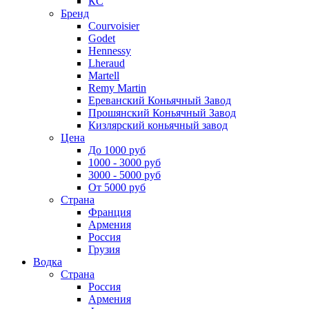
КС
Бренд
Courvoisier
Godet
Hennessy
Lheraud
Martell
Remy Martin
Ереванский Коньячный Завод
Прошянский Коньячный Завод
Кизлярский коньячный завод
Цена
До 1000 руб
1000 - 3000 руб
3000 - 5000 руб
От 5000 руб
Страна
Франция
Армения
Россия
Грузия
Водка
Страна
Россия
Армения