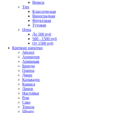
Вереск
Тип
Классическая
Виноградная
Фруктовая
Тутовая
Цена
До 500 руб
500 - 1500 руб
От 1500 руб
Крепкие напитки
Абсент
Аперитив
Арманьяк
Бренди
Граппа
Джин
Кальвадос
Кашаса
Ликер
Настойки
Ром
Саке
Текила
Шнапс