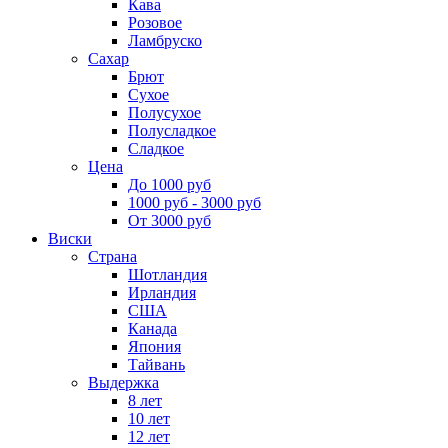
Кава
Розовое
Ламбруско
Сахар
Брют
Сухое
Полусухое
Полусладкое
Сладкое
Цена
До 1000 руб
1000 руб - 3000 руб
От 3000 руб
Виски
Страна
Шотландия
Ирландия
США
Канада
Япония
Тайвань
Выдержка
8 лет
10 лет
12 лет