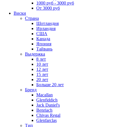
1000 руб - 3000 руб
От 3000 руб
Виски
Страна
Шотландия
Ирландия
США
Канада
Япония
Тайвань
Выдержка
8 лет
10 лет
12 лет
15 лет
20 лет
Больше 20 лет
Бренд
Macallan
Glenfiddich
Jack Daniel's
Benriach
Chivas Regal
Glenfarclas
Тип