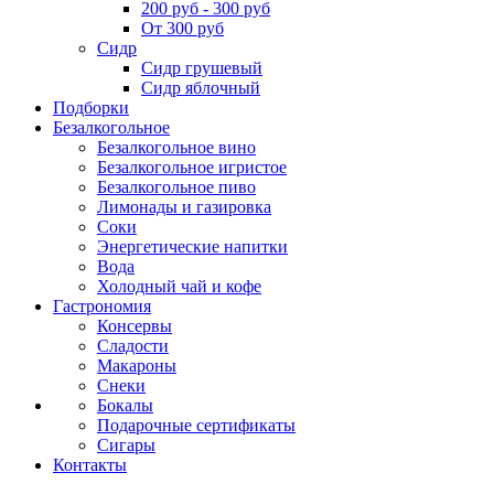
200 руб - 300 руб
От 300 руб
Сидр
Сидр грушевый
Сидр яблочный
Подборки
Безалкогольное
Безалкогольное вино
Безалкогольное игристое
Безалкогольное пиво
Лимонады и газировка
Соки
Энергетические напитки
Вода
Холодный чай и кофе
Гастрономия
Консервы
Сладости
Макароны
Снеки
Бокалы
Подарочные сертификаты
Сигары
Контакты