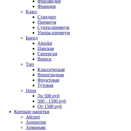
Финляндия
Франция
Класс
Стандарт
Премиум
Супер-премиум
Ультра-премиум
Бренд
Absolut
Царская
Синергия
Вереск
Тип
Классическая
Виноградная
Фруктовая
Тутовая
Цена
До 500 руб
500 - 1500 руб
От 1500 руб
Крепкие напитки
Абсент
Аперитив
Арманьяк