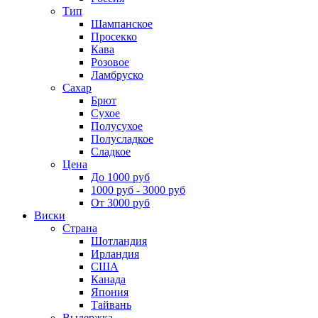
Тип
Шампанское
Просекко
Кава
Розовое
Ламбруско
Сахар
Брют
Сухое
Полусухое
Полусладкое
Сладкое
Цена
До 1000 руб
1000 руб - 3000 руб
От 3000 руб
Виски
Страна
Шотландия
Ирландия
США
Канада
Япония
Тайвань
Выдержка