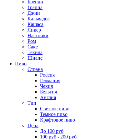
Бренди
Граппа
Джин
Кальвадос
Кашаса
Ликер
Настойки
Ром
Саке
Текила
Шнапс
Пиво
Страна
Россия
Германия
Чехия
Бельгия
Англия
Тип
Светлое пиво
Темное пиво
Крафтовое пиво
Цена
До 100 руб
100 руб - 200 руб