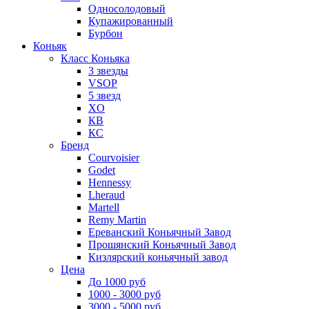
Односолодовый
Купажированный
Бурбон
Коньяк
Класс Коньяка
3 звезды
VSOP
5 звезд
XO
КВ
КС
Бренд
Courvoisier
Godet
Hennessy
Lheraud
Martell
Remy Martin
Ереванский Коньячный Завод
Прошянский Коньячный Завод
Кизлярский коньячный завод
Цена
До 1000 руб
1000 - 3000 руб
3000 - 5000 руб