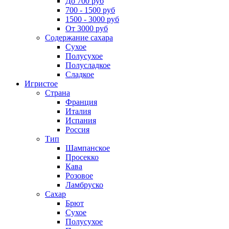
До 700 руб
700 - 1500 руб
1500 - 3000 руб
От 3000 руб
Содержание сахара
Сухое
Полусухое
Полусладкое
Сладкое
Игристое
Страна
Франция
Италия
Испания
Россия
Тип
Шампанское
Просекко
Кава
Розовое
Ламбруско
Сахар
Брют
Сухое
Полусухое