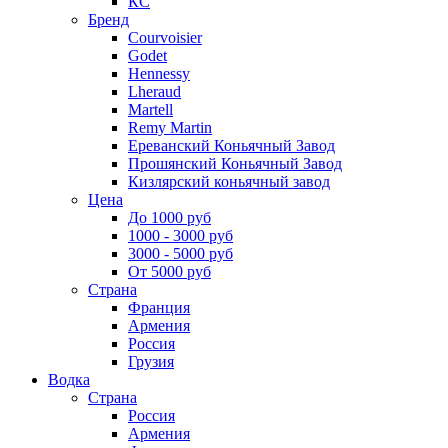
КС
Бренд
Courvoisier
Godet
Hennessy
Lheraud
Martell
Remy Martin
Ереванский Коньячный Завод
Прошянский Коньячный Завод
Кизлярский коньячный завод
Цена
До 1000 руб
1000 - 3000 руб
3000 - 5000 руб
От 5000 руб
Страна
Франция
Армения
Россия
Грузия
Водка
Страна
Россия
Армения