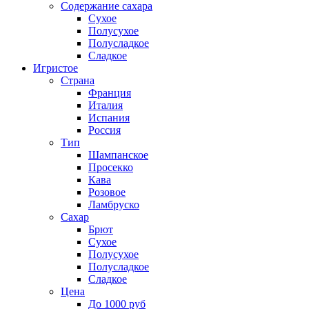
Содержание сахара
Сухое
Полусухое
Полусладкое
Сладкое
Игристое
Страна
Франция
Италия
Испания
Россия
Тип
Шампанское
Просекко
Кава
Розовое
Ламбруско
Сахар
Брют
Сухое
Полусухое
Полусладкое
Сладкое
Цена
До 1000 руб