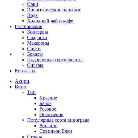
Соки
Энергетические напитки
Вода
Холодный чай и кофе
Гастрономия
Консервы
Сладости
Макароны
Снеки
Бокалы
Подарочные сертификаты
Сигары
Контакты
Акции
Вино
Тип
Красное
Белое
Розовое
Оранжевое
Популярные сорта винограда
Рислинг
Совиньон Блан
Страна