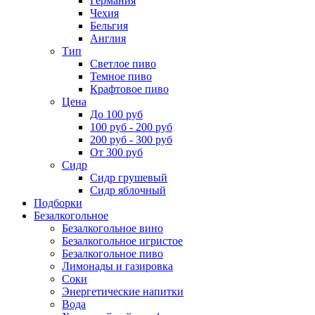
Германия
Чехия
Бельгия
Англия
Тип
Светлое пиво
Темное пиво
Крафтовое пиво
Цена
До 100 руб
100 руб - 200 руб
200 руб - 300 руб
От 300 руб
Сидр
Сидр грушевый
Сидр яблочный
Подборки
Безалкогольное
Безалкогольное вино
Безалкогольное игристое
Безалкогольное пиво
Лимонады и газировка
Соки
Энергетические напитки
Вода