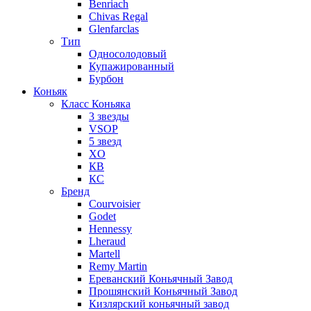
Benriach
Chivas Regal
Glenfarclas
Тип
Односолодовый
Купажированный
Бурбон
Коньяк
Класс Коньяка
3 звезды
VSOP
5 звезд
XO
КВ
КС
Бренд
Courvoisier
Godet
Hennessy
Lheraud
Martell
Remy Martin
Ереванский Коньячный Завод
Прошянский Коньячный Завод
Кизлярский коньячный завод