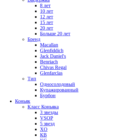
8 лет
10 лет
12 лет
15 лет
20 лет
Больше 20 лет
Бренд
Macallan
Glenfiddich
Jack Daniel's
Benriach
Chivas Regal
Glenfarclas
Тип
Односолодовый
Купажированный
Бурбон
Коньяк
Класс Коньяка
3 звезды
VSOP
5 звезд
XO
КВ