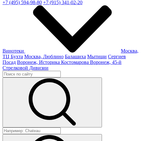
+7 (495) 594-98-80
+7 (915) 341-02-20
Винотеки
Москва,
ТЦ Бухта
Москва, Люблино
Балашиха
Мытищи
Сергиев
Посад
Воронеж, Историка Костомарова
Воронеж, 45-й
Стрелковой Дивизии