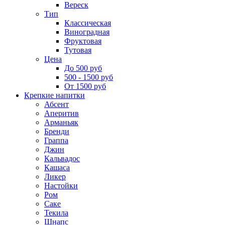
Вереск
Тип
Классическая
Виноградная
Фруктовая
Тутовая
Цена
До 500 руб
500 - 1500 руб
От 1500 руб
Крепкие напитки
Абсент
Аперитив
Арманьяк
Бренди
Граппа
Джин
Кальвадос
Кашаса
Ликер
Настойки
Ром
Саке
Текила
Шнапс