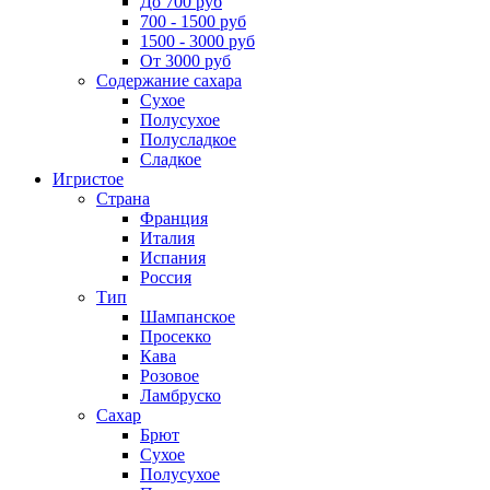
До 700 руб
700 - 1500 руб
1500 - 3000 руб
От 3000 руб
Содержание сахара
Сухое
Полусухое
Полусладкое
Сладкое
Игристое
Страна
Франция
Италия
Испания
Россия
Тип
Шампанское
Просекко
Кава
Розовое
Ламбруско
Сахар
Брют
Сухое
Полусухое