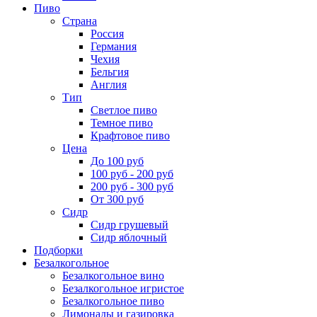
Пиво
Страна
Россия
Германия
Чехия
Бельгия
Англия
Тип
Светлое пиво
Темное пиво
Крафтовое пиво
Цена
До 100 руб
100 руб - 200 руб
200 руб - 300 руб
От 300 руб
Сидр
Сидр грушевый
Сидр яблочный
Подборки
Безалкогольное
Безалкогольное вино
Безалкогольное игристое
Безалкогольное пиво
Лимонады и газировка