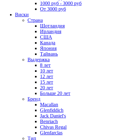
1000 руб - 3000 руб
От 3000 руб
Виски
Страна
Шотландия
Ирландия
США
Канада
Япония
Тайвань
Выдержка
8 лет
10 лет
12 лет
15 лет
20 лет
Больше 20 лет
Бренд
Macallan
Glenfiddich
Jack Daniel's
Benriach
Chivas Regal
Glenfarclas
Тип