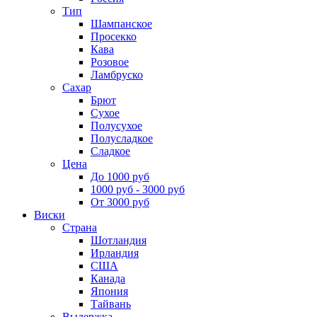
Тип
Шампанское
Просекко
Кава
Розовое
Ламбруско
Сахар
Брют
Сухое
Полусухое
Полусладкое
Сладкое
Цена
До 1000 руб
1000 руб - 3000 руб
От 3000 руб
Виски
Страна
Шотландия
Ирландия
США
Канада
Япония
Тайвань
Выдержка