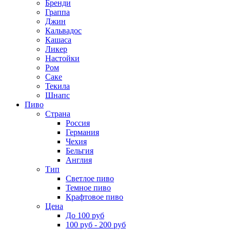
Бренди
Граппа
Джин
Кальвадос
Кашаса
Ликер
Настойки
Ром
Саке
Текила
Шнапс
Пиво
Страна
Россия
Германия
Чехия
Бельгия
Англия
Тип
Светлое пиво
Темное пиво
Крафтовое пиво
Цена
До 100 руб
100 руб - 200 руб