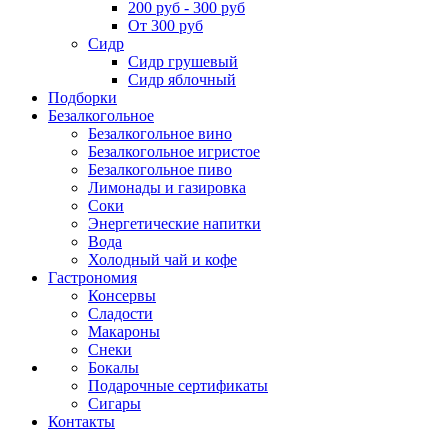
200 руб - 300 руб
От 300 руб
Сидр
Сидр грушевый
Сидр яблочный
Подборки
Безалкогольное
Безалкогольное вино
Безалкогольное игристое
Безалкогольное пиво
Лимонады и газировка
Соки
Энергетические напитки
Вода
Холодный чай и кофе
Гастрономия
Консервы
Сладости
Макароны
Снеки
Бокалы
Подарочные сертификаты
Сигары
Контакты