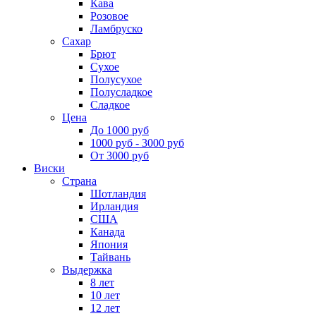
Кава
Розовое
Ламбруско
Сахар
Брют
Сухое
Полусухое
Полусладкое
Сладкое
Цена
До 1000 руб
1000 руб - 3000 руб
От 3000 руб
Виски
Страна
Шотландия
Ирландия
США
Канада
Япония
Тайвань
Выдержка
8 лет
10 лет
12 лет