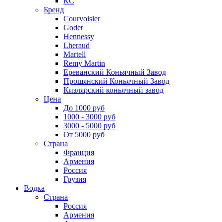
КС
Бренд
Courvoisier
Godet
Hennessy
Lheraud
Martell
Remy Martin
Ереванский Коньячный Завод
Прошянский Коньячный Завод
Кизлярский коньячный завод
Цена
До 1000 руб
1000 - 3000 руб
3000 - 5000 руб
От 5000 руб
Страна
Франция
Армения
Россия
Грузия
Водка
Страна
Россия
Армения