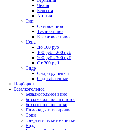
Германия
Чехия
Бельгия
Англия
Тип
Светлое пиво
Темное пиво
Крафтовое пиво
Цена
До 100 руб
100 руб - 200 руб
200 руб - 300 руб
От 300 руб
Сидр
Сидр грушевый
Сидр яблочный
Подборки
Безалкогольное
Безалкогольное вино
Безалкогольное игристое
Безалкогольное пиво
Лимонады и газировка
Соки
Энергетические напитки
Вода