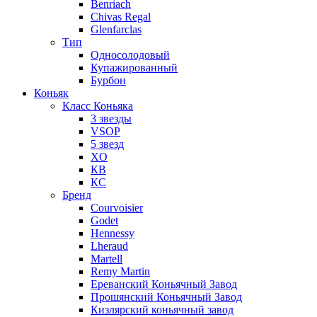
Benriach
Chivas Regal
Glenfarclas
Тип
Односолодовый
Купажированный
Бурбон
Коньяк
Класс Коньяка
3 звезды
VSOP
5 звезд
XO
КВ
КС
Бренд
Courvoisier
Godet
Hennessy
Lheraud
Martell
Remy Martin
Ереванский Коньячный Завод
Прошянский Коньячный Завод
Кизлярский коньячный завод