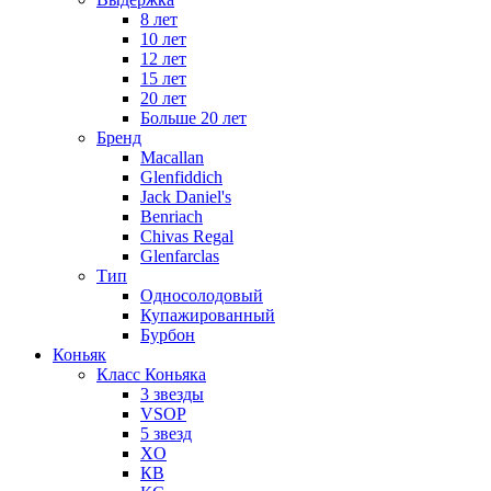
8 лет
10 лет
12 лет
15 лет
20 лет
Больше 20 лет
Бренд
Macallan
Glenfiddich
Jack Daniel's
Benriach
Chivas Regal
Glenfarclas
Тип
Односолодовый
Купажированный
Бурбон
Коньяк
Класс Коньяка
3 звезды
VSOP
5 звезд
XO
КВ