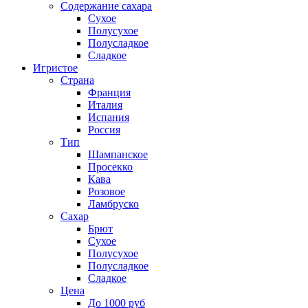
Содержание сахара
Сухое
Полусухое
Полусладкое
Сладкое
Игристое
Страна
Франция
Италия
Испания
Россия
Тип
Шампанское
Просекко
Кава
Розовое
Ламбруско
Сахар
Брют
Сухое
Полусухое
Полусладкое
Сладкое
Цена
До 1000 руб