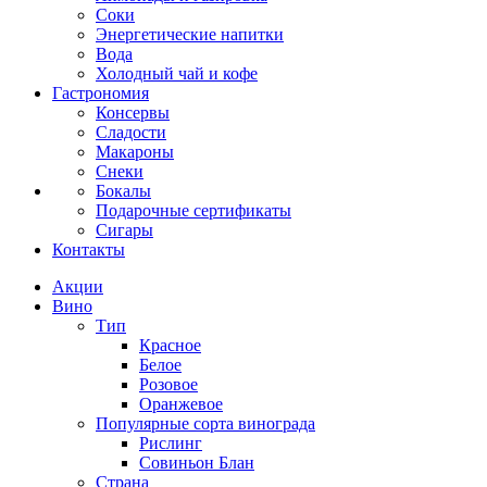
Соки
Энергетические напитки
Вода
Холодный чай и кофе
Гастрономия
Консервы
Сладости
Макароны
Снеки
Бокалы
Подарочные сертификаты
Сигары
Контакты
Акции
Вино
Тип
Красное
Белое
Розовое
Оранжевое
Популярные сорта винограда
Рислинг
Совиньон Блан
Страна