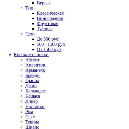
Вереск
Тип
Классическая
Виноградная
Фруктовая
Тутовая
Цена
До 500 руб
500 - 1500 руб
От 1500 руб
Крепкие напитки
Абсент
Аперитив
Арманьяк
Бренди
Граппа
Джин
Кальвадос
Кашаса
Ликер
Настойки
Ром
Саке
Текила
Шнапс