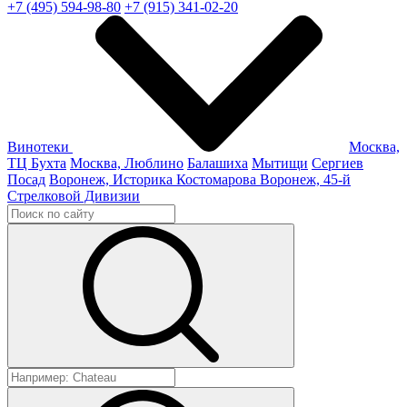
+7 (495) 594-98-80
+7 (915) 341-02-20
Винотеки
Москва,
ТЦ Бухта
Москва, Люблино
Балашиха
Мытищи
Сергиев
Посад
Воронеж, Историка Костомарова
Воронеж, 45-й
Стрелковой Дивизии