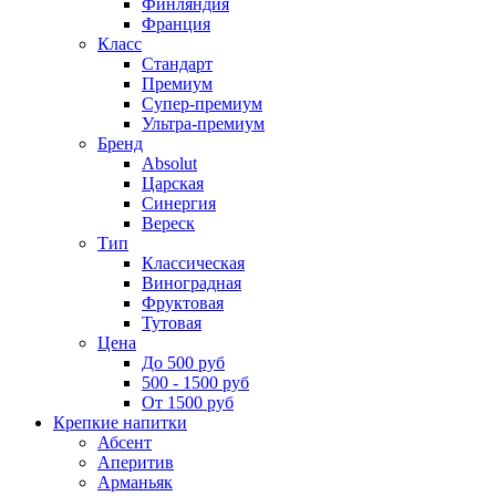
Финляндия
Франция
Класс
Стандарт
Премиум
Супер-премиум
Ультра-премиум
Бренд
Absolut
Царская
Синергия
Вереск
Тип
Классическая
Виноградная
Фруктовая
Тутовая
Цена
До 500 руб
500 - 1500 руб
От 1500 руб
Крепкие напитки
Абсент
Аперитив
Арманьяк