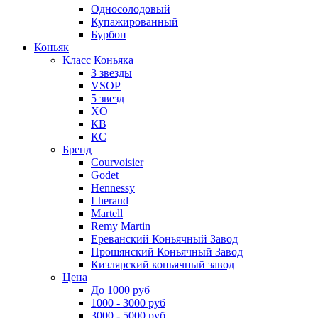
Односолодовый
Купажированный
Бурбон
Коньяк
Класс Коньяка
3 звезды
VSOP
5 звезд
XO
КВ
КС
Бренд
Courvoisier
Godet
Hennessy
Lheraud
Martell
Remy Martin
Ереванский Коньячный Завод
Прошянский Коньячный Завод
Кизлярский коньячный завод
Цена
До 1000 руб
1000 - 3000 руб
3000 - 5000 руб