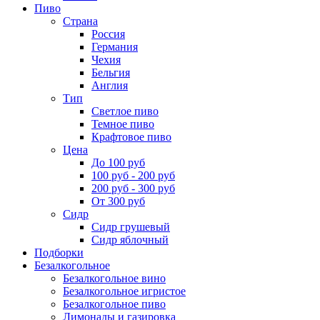
Пиво
Страна
Россия
Германия
Чехия
Бельгия
Англия
Тип
Светлое пиво
Темное пиво
Крафтовое пиво
Цена
До 100 руб
100 руб - 200 руб
200 руб - 300 руб
От 300 руб
Сидр
Сидр грушевый
Сидр яблочный
Подборки
Безалкогольное
Безалкогольное вино
Безалкогольное игристое
Безалкогольное пиво
Лимонады и газировка