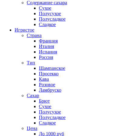
Содержание сахара
Сухое
Полусухое
Полусладкое
Сладкое
Игристое
Страна
Франция
Италия
Испания
Россия
Тип
Шампанское
Просекко
Кава
Розовое
Ламбруско
Сахар
Брют
Сухое
Полусухое
Полусладкое
Сладкое
Цена
До 1000 руб