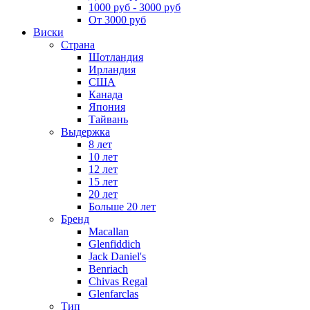
1000 руб - 3000 руб
От 3000 руб
Виски
Страна
Шотландия
Ирландия
США
Канада
Япония
Тайвань
Выдержка
8 лет
10 лет
12 лет
15 лет
20 лет
Больше 20 лет
Бренд
Macallan
Glenfiddich
Jack Daniel's
Benriach
Chivas Regal
Glenfarclas
Тип