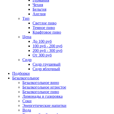
Германия
Чехия
Бельгия
Англия
Тип
Светлое пиво
Темное пиво
Крафтовое пиво
Цена
До 100 руб
100 руб - 200 руб
200 руб - 300 руб
От 300 руб
Сидр
Сидр грушевый
Сидр яблочный
Подборки
Безалкогольное
Безалкогольное вино
Безалкогольное игристое
Безалкогольное пиво
Лимонады и газировка
Соки
Энергетические напитки
Вода