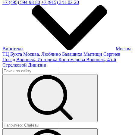
+7 (495) 594-98-80
+7 (915) 341-02-20
Винотеки
Москва,
ТЦ Бухта
Москва, Люблино
Балашиха
Мытищи
Сергиев
Посад
Воронеж, Историка Костомарова
Воронеж, 45-й
Стрелковой Дивизии