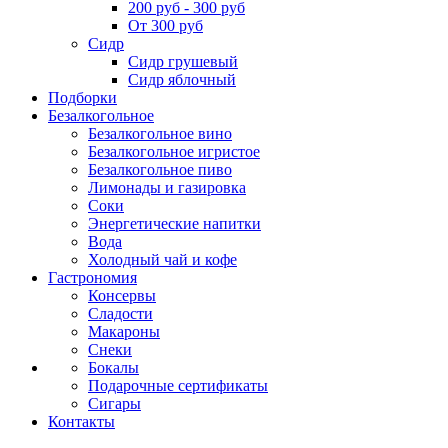
200 руб - 300 руб
От 300 руб
Сидр
Сидр грушевый
Сидр яблочный
Подборки
Безалкогольное
Безалкогольное вино
Безалкогольное игристое
Безалкогольное пиво
Лимонады и газировка
Соки
Энергетические напитки
Вода
Холодный чай и кофе
Гастрономия
Консервы
Сладости
Макароны
Снеки
Бокалы
Подарочные сертификаты
Сигары
Контакты