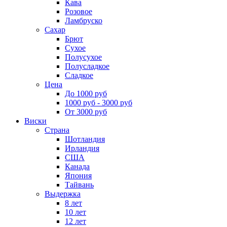
Кава
Розовое
Ламбруско
Сахар
Брют
Сухое
Полусухое
Полусладкое
Сладкое
Цена
До 1000 руб
1000 руб - 3000 руб
От 3000 руб
Виски
Страна
Шотландия
Ирландия
США
Канада
Япония
Тайвань
Выдержка
8 лет
10 лет
12 лет