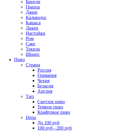
Бренди
Граппа
Джин
Кальвадос
Кашаса
Ликер
Настойки
Ром
Саке
Текила
Шнапс
Пиво
Страна
Россия
Германия
Чехия
Бельгия
Англия
Тип
Светлое пиво
Темное пиво
Крафтовое пиво
Цена
До 100 руб
100 руб - 200 руб