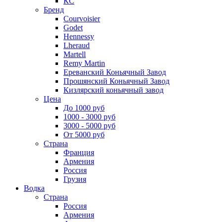
КС
Бренд
Courvoisier
Godet
Hennessy
Lheraud
Martell
Remy Martin
Ереванский Коньячный Завод
Прошянский Коньячный Завод
Кизлярский коньячный завод
Цена
До 1000 руб
1000 - 3000 руб
3000 - 5000 руб
От 5000 руб
Страна
Франция
Армения
Россия
Грузия
Водка
Страна
Россия
Армения