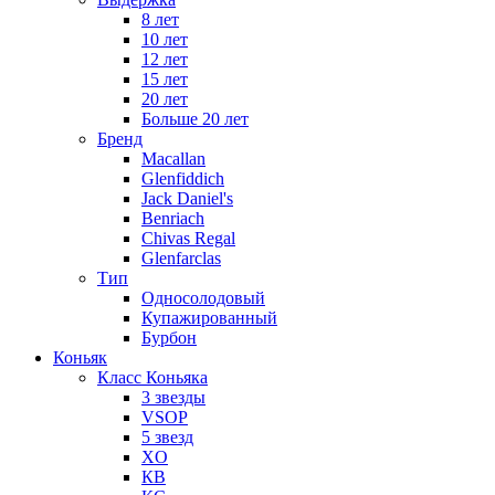
8 лет
10 лет
12 лет
15 лет
20 лет
Больше 20 лет
Бренд
Macallan
Glenfiddich
Jack Daniel's
Benriach
Chivas Regal
Glenfarclas
Тип
Односолодовый
Купажированный
Бурбон
Коньяк
Класс Коньяка
3 звезды
VSOP
5 звезд
XO
КВ