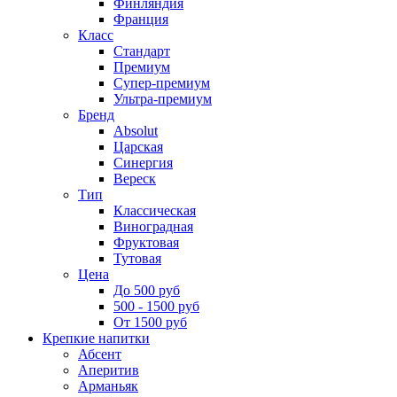
Финляндия
Франция
Класс
Стандарт
Премиум
Супер-премиум
Ультра-премиум
Бренд
Absolut
Царская
Синергия
Вереск
Тип
Классическая
Виноградная
Фруктовая
Тутовая
Цена
До 500 руб
500 - 1500 руб
От 1500 руб
Крепкие напитки
Абсент
Аперитив
Арманьяк