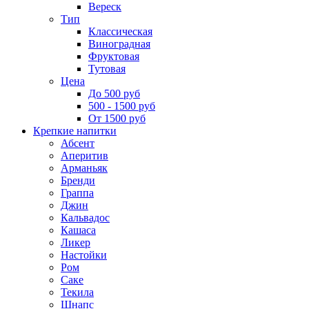
Вереск
Тип
Классическая
Виноградная
Фруктовая
Тутовая
Цена
До 500 руб
500 - 1500 руб
От 1500 руб
Крепкие напитки
Абсент
Аперитив
Арманьяк
Бренди
Граппа
Джин
Кальвадос
Кашаса
Ликер
Настойки
Ром
Саке
Текила
Шнапс