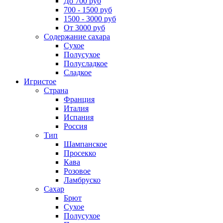
До 700 руб
700 - 1500 руб
1500 - 3000 руб
От 3000 руб
Содержание сахара
Сухое
Полусухое
Полусладкое
Сладкое
Игристое
Страна
Франция
Италия
Испания
Россия
Тип
Шампанское
Просекко
Кава
Розовое
Ламбруско
Сахар
Брют
Сухое
Полусухое