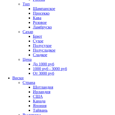
Тип
Шампанское
Просекко
Кава
Розовое
Ламбруско
Сахар
Брют
Сухое
Полусухое
Полусладкое
Сладкое
Цена
До 1000 руб
1000 руб - 3000 руб
От 3000 руб
Виски
Страна
Шотландия
Ирландия
США
Канада
Япония
Тайвань
Выдержка