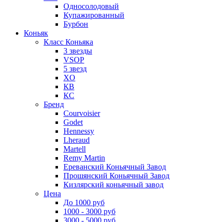
Односолодовый
Купажированный
Бурбон
Коньяк
Класс Коньяка
3 звезды
VSOP
5 звезд
XO
КВ
КС
Бренд
Courvoisier
Godet
Hennessy
Lheraud
Martell
Remy Martin
Ереванский Коньячный Завод
Прошянский Коньячный Завод
Кизлярский коньячный завод
Цена
До 1000 руб
1000 - 3000 руб
3000 - 5000 руб