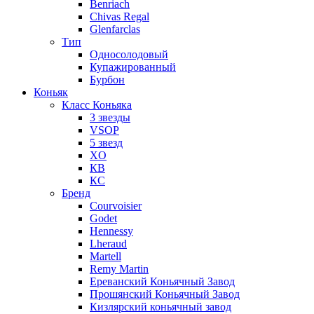
Benriach
Chivas Regal
Glenfarclas
Тип
Односолодовый
Купажированный
Бурбон
Коньяк
Класс Коньяка
3 звезды
VSOP
5 звезд
XO
КВ
КС
Бренд
Courvoisier
Godet
Hennessy
Lheraud
Martell
Remy Martin
Ереванский Коньячный Завод
Прошянский Коньячный Завод
Кизлярский коньячный завод