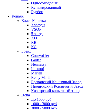
Односолодовый
Купажированный
Бурбон
Коньяк
Класс Коньяка
3 звезды
VSOP
5 звезд
XO
КВ
КС
Бренд
Courvoisier
Godet
Hennessy
Lheraud
Martell
Remy Martin
Ереванский Коньячный Завод
Прошянский Коньячный Завод
Кизлярский коньячный завод
Цена
До 1000 руб
1000 - 3000 руб
3000 - 5000 руб