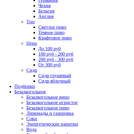
Германия
Чехия
Бельгия
Англия
Тип
Светлое пиво
Темное пиво
Крафтовое пиво
Цена
До 100 руб
100 руб - 200 руб
200 руб - 300 руб
От 300 руб
Сидр
Сидр грушевый
Сидр яблочный
Подборки
Безалкогольное
Безалкогольное вино
Безалкогольное игристое
Безалкогольное пиво
Лимонады и газировка
Соки
Энергетические напитки
Вода