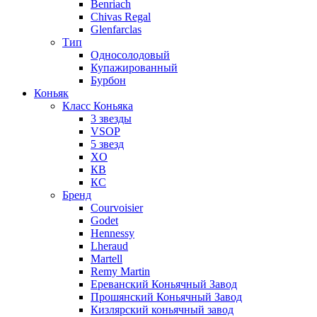
Benriach
Chivas Regal
Glenfarclas
Тип
Односолодовый
Купажированный
Бурбон
Коньяк
Класс Коньяка
3 звезды
VSOP
5 звезд
XO
КВ
КС
Бренд
Courvoisier
Godet
Hennessy
Lheraud
Martell
Remy Martin
Ереванский Коньячный Завод
Прошянский Коньячный Завод
Кизлярский коньячный завод