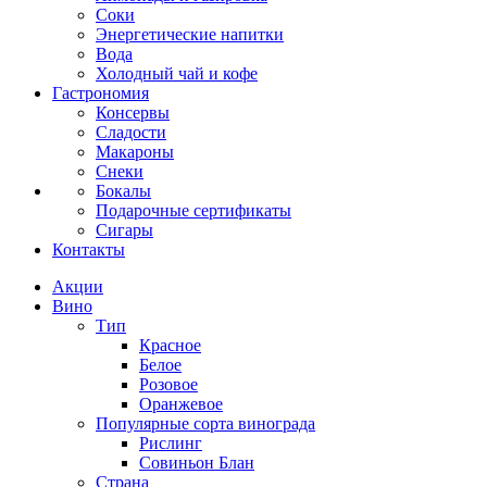
Соки
Энергетические напитки
Вода
Холодный чай и кофе
Гастрономия
Консервы
Сладости
Макароны
Снеки
Бокалы
Подарочные сертификаты
Сигары
Контакты
Акции
Вино
Тип
Красное
Белое
Розовое
Оранжевое
Популярные сорта винограда
Рислинг
Совиньон Блан
Страна