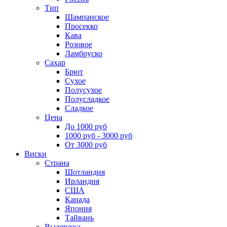
Тип
Шампанское
Просекко
Кава
Розовое
Ламбруско
Сахар
Брют
Сухое
Полусухое
Полусладкое
Сладкое
Цена
До 1000 руб
1000 руб - 3000 руб
От 3000 руб
Виски
Страна
Шотландия
Ирландия
США
Канада
Япония
Тайвань
Выдержка