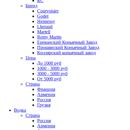
КС
Бренд
Courvoisier
Godet
Hennessy
Lheraud
Martell
Remy Martin
Ереванский Коньячный Завод
Прошянский Коньячный Завод
Кизлярский коньячный завод
Цена
До 1000 руб
1000 - 3000 руб
3000 - 5000 руб
От 5000 руб
Страна
Франция
Армения
Россия
Грузия
Водка
Страна
Россия
Армения