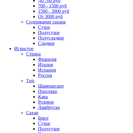
До 700 руб
700 - 1500 руб
1500 - 3000 руб
От 3000 руб
Содержание сахара
Сухое
Полусухое
Полусладкое
Сладкое
Игристое
Страна
Франция
Италия
Испания
Россия
Тип
Шампанское
Просекко
Кава
Розовое
Ламбруско
Сахар
Брют
Сухое
Полусухое