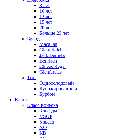
8 лет
10 лет
12 лет
15 лет
20 лет
Больше 20 лет
Бренд
Macallan
Glenfiddich
Jack Daniel's
Benriach
Chivas Regal
Glenfarclas
Тип
Односолодовый
Купажированный
Бурбон
Коньяк
Класс Коньяка
3 звезды
VSOP
5 звезд
XO
КВ