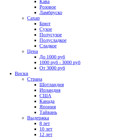
Кава
Розовое
Ламбруско
Сахар
Брют
Сухое
Полусухое
Полусладкое
Сладкое
Цена
До 1000 руб
1000 руб - 3000 руб
От 3000 руб
Виски
Страна
Шотландия
Ирландия
США
Канада
Япония
Тайвань
Выдержка
8 лет
10 лет
12 лет