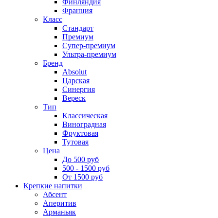
Финляндия
Франция
Класс
Стандарт
Премиум
Супер-премиум
Ультра-премиум
Бренд
Absolut
Царская
Синергия
Вереск
Тип
Классическая
Виноградная
Фруктовая
Тутовая
Цена
До 500 руб
500 - 1500 руб
От 1500 руб
Крепкие напитки
Абсент
Аперитив
Арманьяк