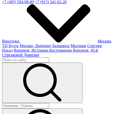
+7 (495) 594-98-80
+7 (915) 341-02-20
Винотеки
Москва,
ТЦ Бухта
Москва, Люблино
Балашиха
Мытищи
Сергиев
Посад
Воронеж, Историка Костомарова
Воронеж, 45-й
Стрелковой Дивизии