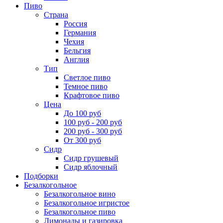
Пиво
Страна
Россия
Германия
Чехия
Бельгия
Англия
Тип
Светлое пиво
Темное пиво
Крафтовое пиво
Цена
До 100 руб
100 руб - 200 руб
200 руб - 300 руб
От 300 руб
Сидр
Сидр грушевый
Сидр яблочный
Подборки
Безалкогольное
Безалкогольное вино
Безалкогольное игристое
Безалкогольное пиво
Лимонады и газировка