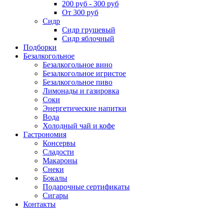
200 руб - 300 руб
От 300 руб
Сидр
Сидр грушевый
Сидр яблочный
Подборки
Безалкогольное
Безалкогольное вино
Безалкогольное игристое
Безалкогольное пиво
Лимонады и газировка
Соки
Энергетические напитки
Вода
Холодный чай и кофе
Гастрономия
Консервы
Сладости
Макароны
Снеки
Бокалы
Подарочные сертификаты
Сигары
Контакты