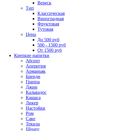
Вереск
Тип
Классическая
Виноградная
Фруктовая
Тутовая
Цена
До 500 руб
500 - 1500 руб
От 1500 руб
Крепкие напитки
Абсент
Аперитив
Арманьяк
Бренди
Граппа
Джин
Кальвадос
Кашаса
Ликер
Настойки
Ром
Саке
Текила
Шнапс