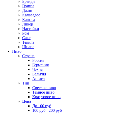
Бренди
Граппа
Джин
Кальвадос
Кашаса
Ликер
Настойки
Ром
Саке
Текила
Шнапс
Пиво
Страна
Россия
Германия
Чехия
Бельгия
Англия
Тип
Светлое пиво
Темное пиво
Крафтовое пиво
Цена
До 100 руб
100 руб - 200 руб