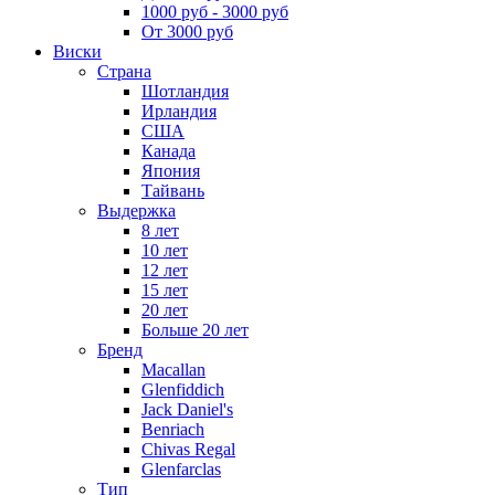
1000 руб - 3000 руб
От 3000 руб
Виски
Страна
Шотландия
Ирландия
США
Канада
Япония
Тайвань
Выдержка
8 лет
10 лет
12 лет
15 лет
20 лет
Больше 20 лет
Бренд
Macallan
Glenfiddich
Jack Daniel's
Benriach
Chivas Regal
Glenfarclas
Тип