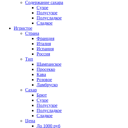
Содержание сахара
Сухое
Полусухое
Полусладкое
Сладкое
Игристое
Страна
Франция
Италия
Испания
Россия
Тип
Шампанское
Просекко
Кава
Розовое
Ламбруско
Сахар
Брют
Сухое
Полусухое
Полусладкое
Сладкое
Цена
До 1000 руб