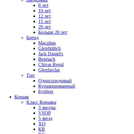
8 лет
10 лет
12 лет
15 лет
20 лет
Больше 20 лет
Бренд
Macallan
Glenfiddich
Jack Daniel's
Benriach
Chivas Regal
Glenfarclas
Тип
Односолодовый
Купажированный
Бурбон
Коньяк
Класс Коньяка
3 звезды
VSOP
5 звезд
XO
КВ