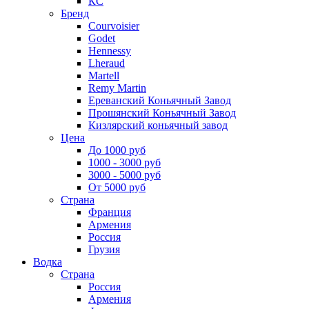
КС
Бренд
Courvoisier
Godet
Hennessy
Lheraud
Martell
Remy Martin
Ереванский Коньячный Завод
Прошянский Коньячный Завод
Кизлярский коньячный завод
Цена
До 1000 руб
1000 - 3000 руб
3000 - 5000 руб
От 5000 руб
Страна
Франция
Армения
Россия
Грузия
Водка
Страна
Россия
Армения