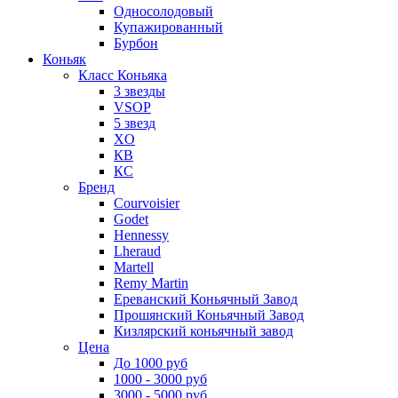
Односолодовый
Купажированный
Бурбон
Коньяк
Класс Коньяка
3 звезды
VSOP
5 звезд
XO
КВ
КС
Бренд
Courvoisier
Godet
Hennessy
Lheraud
Martell
Remy Martin
Ереванский Коньячный Завод
Прошянский Коньячный Завод
Кизлярский коньячный завод
Цена
До 1000 руб
1000 - 3000 руб
3000 - 5000 руб