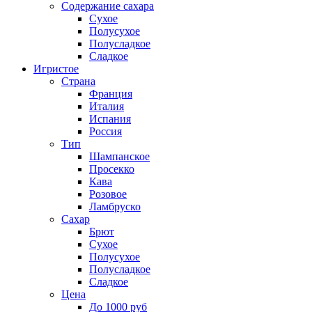
Содержание сахара
Сухое
Полусухое
Полусладкое
Сладкое
Игристое
Страна
Франция
Италия
Испания
Россия
Тип
Шампанское
Просекко
Кава
Розовое
Ламбруско
Сахар
Брют
Сухое
Полусухое
Полусладкое
Сладкое
Цена
До 1000 руб