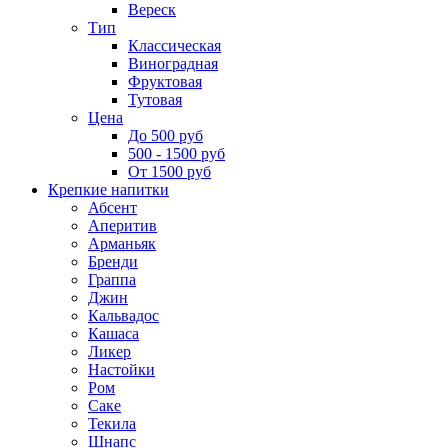
Вереск
Тип
Классическая
Виноградная
Фруктовая
Тутовая
Цена
До 500 руб
500 - 1500 руб
От 1500 руб
Крепкие напитки
Абсент
Аперитив
Арманьяк
Бренди
Граппа
Джин
Кальвадос
Кашаса
Ликер
Настойки
Ром
Саке
Текила
Шнапс