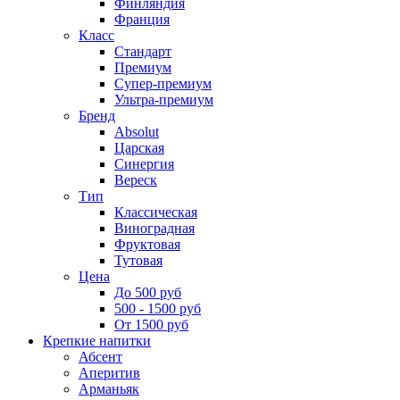
Финляндия
Франция
Класс
Стандарт
Премиум
Супер-премиум
Ультра-премиум
Бренд
Absolut
Царская
Синергия
Вереск
Тип
Классическая
Виноградная
Фруктовая
Тутовая
Цена
До 500 руб
500 - 1500 руб
От 1500 руб
Крепкие напитки
Абсент
Аперитив
Арманьяк