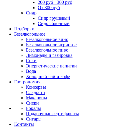
200 руб - 300 руб
От 300 руб
Сидр
Сидр грушевый
Сидр яблочный
Подборки
Безалкогольное
Безалкогольное вино
Безалкогольное игристое
Безалкогольное пиво
Лимонады и газировка
Соки
Энергетические напитки
Вода
Холодный чай и кофе
Гастрономия
Консервы
Сладости
Макароны
Снеки
Бокалы
Подарочные сертификаты
Сигары
Контакты