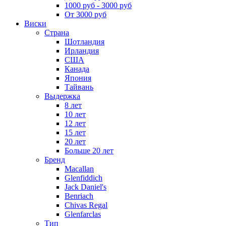
1000 руб - 3000 руб
От 3000 руб
Виски
Страна
Шотландия
Ирландия
США
Канада
Япония
Тайвань
Выдержка
8 лет
10 лет
12 лет
15 лет
20 лет
Больше 20 лет
Бренд
Macallan
Glenfiddich
Jack Daniel's
Benriach
Chivas Regal
Glenfarclas
Тип