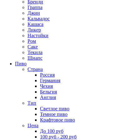
Бренди
Граппа
Джин
Кальвадос
Кашаса
Ликер
Настойки
Ром
Саке
Текила
Шнапс
Пиво
Страна
Россия
Германия
Чехия
Бельгия
Англия
Тип
Светлое пиво
Темное пиво
Крафтовое пиво
Цена
До 100 руб
100 руб - 200 руб