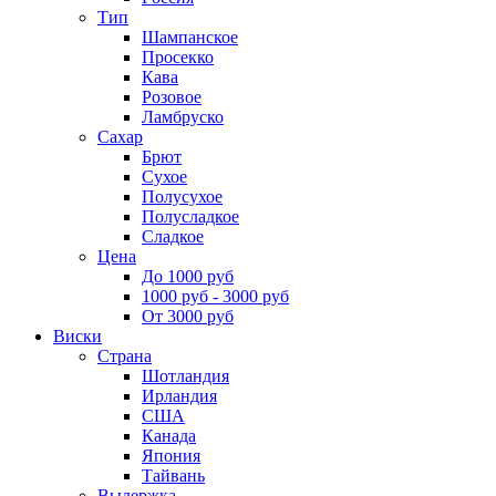
Тип
Шампанское
Просекко
Кава
Розовое
Ламбруско
Сахар
Брют
Сухое
Полусухое
Полусладкое
Сладкое
Цена
До 1000 руб
1000 руб - 3000 руб
От 3000 руб
Виски
Страна
Шотландия
Ирландия
США
Канада
Япония
Тайвань
Выдержка