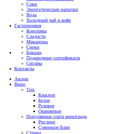
Соки
Энергетические напитки
Вода
Холодный чай и кофе
Гастрономия
Консервы
Сладости
Макароны
Снеки
Бокалы
Подарочные сертификаты
Сигары
Контакты
Акции
Вино
Тип
Красное
Белое
Розовое
Оранжевое
Популярные сорта винограда
Рислинг
Совиньон Блан
Страна