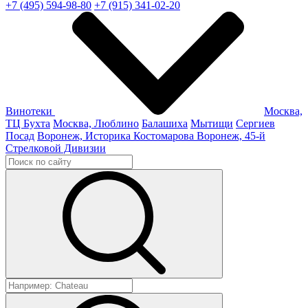
+7 (495) 594-98-80
+7 (915) 341-02-20
Винотеки
Москва,
ТЦ Бухта
Москва, Люблино
Балашиха
Мытищи
Сергиев
Посад
Воронеж, Историка Костомарова
Воронеж, 45-й
Стрелковой Дивизии