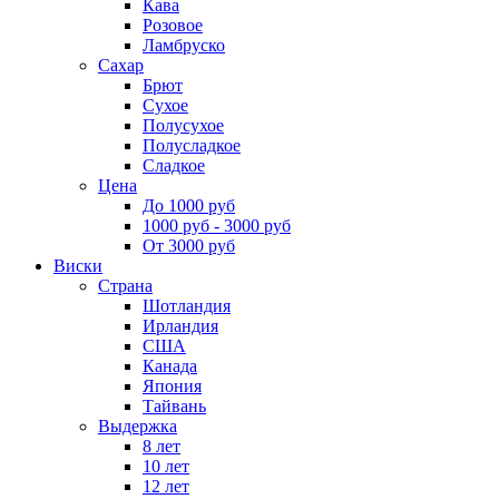
Кава
Розовое
Ламбруско
Сахар
Брют
Сухое
Полусухое
Полусладкое
Сладкое
Цена
До 1000 руб
1000 руб - 3000 руб
От 3000 руб
Виски
Страна
Шотландия
Ирландия
США
Канада
Япония
Тайвань
Выдержка
8 лет
10 лет
12 лет