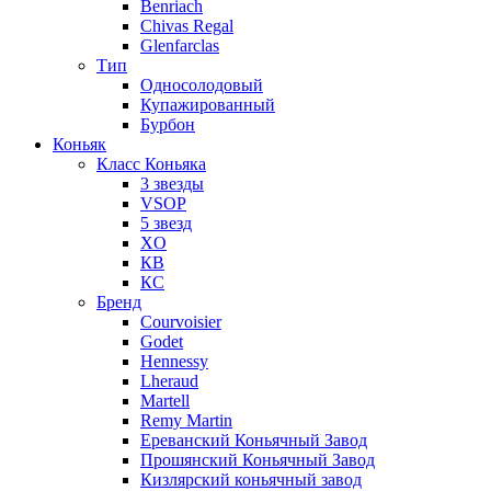
Benriach
Chivas Regal
Glenfarclas
Тип
Односолодовый
Купажированный
Бурбон
Коньяк
Класс Коньяка
3 звезды
VSOP
5 звезд
XO
КВ
КС
Бренд
Courvoisier
Godet
Hennessy
Lheraud
Martell
Remy Martin
Ереванский Коньячный Завод
Прошянский Коньячный Завод
Кизлярский коньячный завод