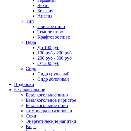
Германия
Чехия
Бельгия
Англия
Тип
Светлое пиво
Темное пиво
Крафтовое пиво
Цена
До 100 руб
100 руб - 200 руб
200 руб - 300 руб
От 300 руб
Сидр
Сидр грушевый
Сидр яблочный
Подборки
Безалкогольное
Безалкогольное вино
Безалкогольное игристое
Безалкогольное пиво
Лимонады и газировка
Соки
Энергетические напитки
Вода