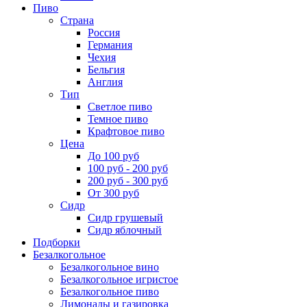
Пиво
Страна
Россия
Германия
Чехия
Бельгия
Англия
Тип
Светлое пиво
Темное пиво
Крафтовое пиво
Цена
До 100 руб
100 руб - 200 руб
200 руб - 300 руб
От 300 руб
Сидр
Сидр грушевый
Сидр яблочный
Подборки
Безалкогольное
Безалкогольное вино
Безалкогольное игристое
Безалкогольное пиво
Лимонады и газировка