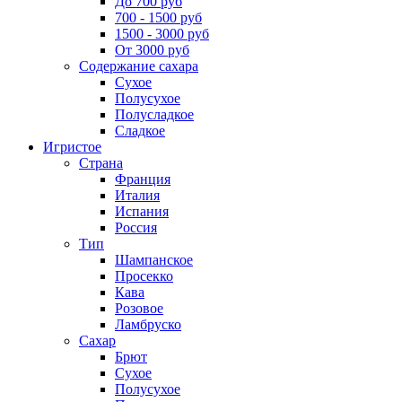
До 700 руб
700 - 1500 руб
1500 - 3000 руб
От 3000 руб
Содержание сахара
Сухое
Полусухое
Полусладкое
Сладкое
Игристое
Страна
Франция
Италия
Испания
Россия
Тип
Шампанское
Просекко
Кава
Розовое
Ламбруско
Сахар
Брют
Сухое
Полусухое