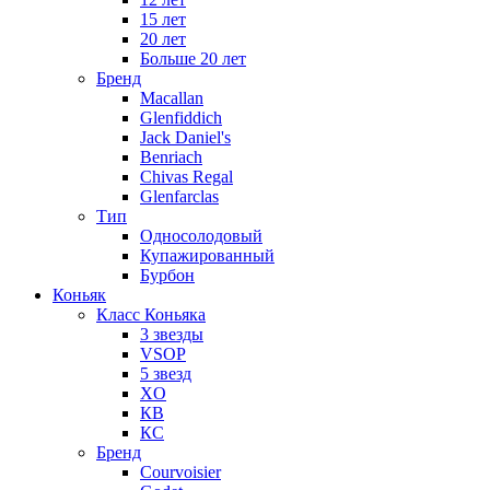
15 лет
20 лет
Больше 20 лет
Бренд
Macallan
Glenfiddich
Jack Daniel's
Benriach
Chivas Regal
Glenfarclas
Тип
Односолодовый
Купажированный
Бурбон
Коньяк
Класс Коньяка
3 звезды
VSOP
5 звезд
XO
КВ
КС
Бренд
Courvoisier