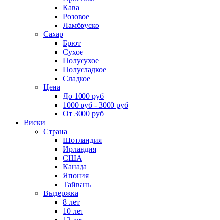
Кава
Розовое
Ламбруско
Сахар
Брют
Сухое
Полусухое
Полусладкое
Сладкое
Цена
До 1000 руб
1000 руб - 3000 руб
От 3000 руб
Виски
Страна
Шотландия
Ирландия
США
Канада
Япония
Тайвань
Выдержка
8 лет
10 лет
12 лет