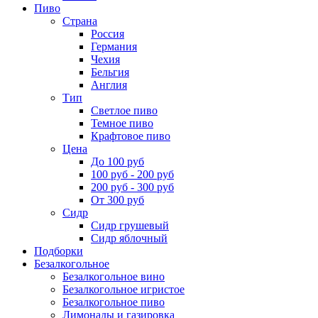
Пиво
Страна
Россия
Германия
Чехия
Бельгия
Англия
Тип
Светлое пиво
Темное пиво
Крафтовое пиво
Цена
До 100 руб
100 руб - 200 руб
200 руб - 300 руб
От 300 руб
Сидр
Сидр грушевый
Сидр яблочный
Подборки
Безалкогольное
Безалкогольное вино
Безалкогольное игристое
Безалкогольное пиво
Лимонады и газировка