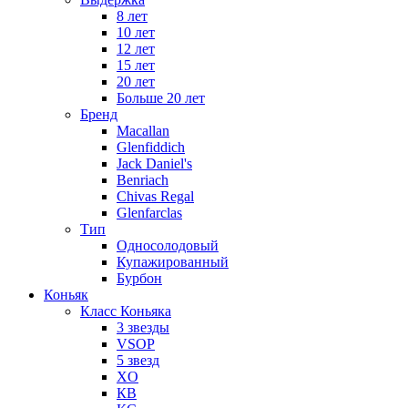
8 лет
10 лет
12 лет
15 лет
20 лет
Больше 20 лет
Бренд
Macallan
Glenfiddich
Jack Daniel's
Benriach
Chivas Regal
Glenfarclas
Тип
Односолодовый
Купажированный
Бурбон
Коньяк
Класс Коньяка
3 звезды
VSOP
5 звезд
XO
КВ