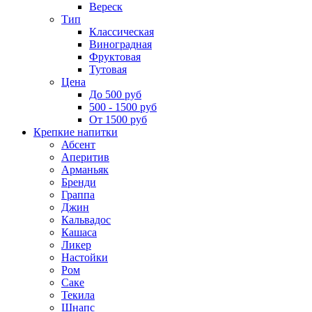
Вереск
Тип
Классическая
Виноградная
Фруктовая
Тутовая
Цена
До 500 руб
500 - 1500 руб
От 1500 руб
Крепкие напитки
Абсент
Аперитив
Арманьяк
Бренди
Граппа
Джин
Кальвадос
Кашаса
Ликер
Настойки
Ром
Саке
Текила
Шнапс