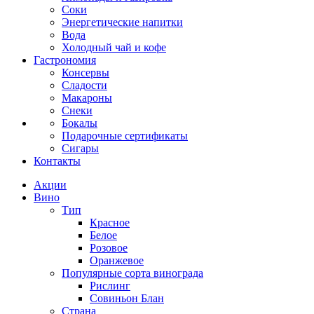
Соки
Энергетические напитки
Вода
Холодный чай и кофе
Гастрономия
Консервы
Сладости
Макароны
Снеки
Бокалы
Подарочные сертификаты
Сигары
Контакты
Акции
Вино
Тип
Красное
Белое
Розовое
Оранжевое
Популярные сорта винограда
Рислинг
Совиньон Блан
Страна