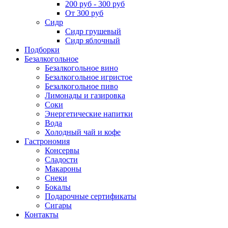
200 руб - 300 руб
От 300 руб
Сидр
Сидр грушевый
Сидр яблочный
Подборки
Безалкогольное
Безалкогольное вино
Безалкогольное игристое
Безалкогольное пиво
Лимонады и газировка
Соки
Энергетические напитки
Вода
Холодный чай и кофе
Гастрономия
Консервы
Сладости
Макароны
Снеки
Бокалы
Подарочные сертификаты
Сигары
Контакты