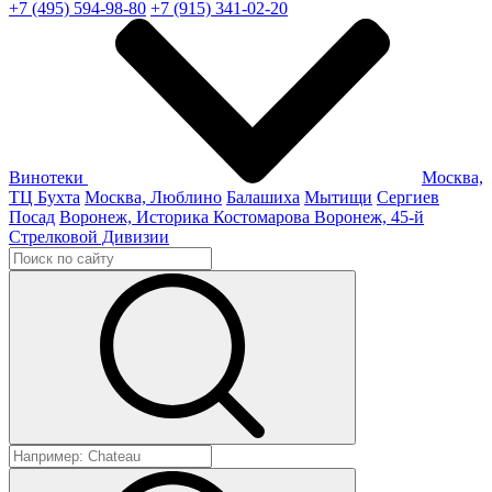
+7 (495) 594-98-80
+7 (915) 341-02-20
Винотеки
Москва,
ТЦ Бухта
Москва, Люблино
Балашиха
Мытищи
Сергиев
Посад
Воронеж, Историка Костомарова
Воронеж, 45-й
Стрелковой Дивизии