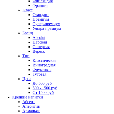
Финляндия
Франция
Класс
Стандарт
Премиум
Супер-премиум
Ультра-премиум
Бренд
Absolut
Царская
Синергия
Вереск
Тип
Классическая
Виноградная
Фруктовая
Тутовая
Цена
До 500 руб
500 - 1500 руб
От 1500 руб
Крепкие напитки
Абсент
Аперитив
Арманьяк