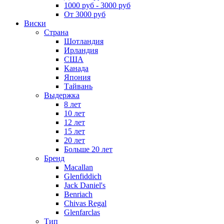
1000 руб - 3000 руб
От 3000 руб
Виски
Страна
Шотландия
Ирландия
США
Канада
Япония
Тайвань
Выдержка
8 лет
10 лет
12 лет
15 лет
20 лет
Больше 20 лет
Бренд
Macallan
Glenfiddich
Jack Daniel's
Benriach
Chivas Regal
Glenfarclas
Тип