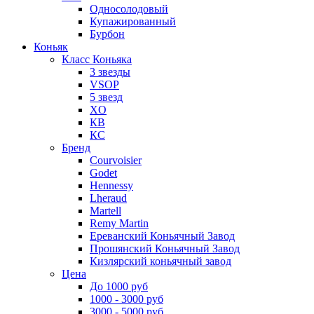
Односолодовый
Купажированный
Бурбон
Коньяк
Класс Коньяка
3 звезды
VSOP
5 звезд
XO
КВ
КС
Бренд
Courvoisier
Godet
Hennessy
Lheraud
Martell
Remy Martin
Ереванский Коньячный Завод
Прошянский Коньячный Завод
Кизлярский коньячный завод
Цена
До 1000 руб
1000 - 3000 руб
3000 - 5000 руб