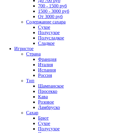
До 700 руб
700 - 1500 руб
1500 - 3000 руб
От 3000 руб
Содержание сахара
Сухое
Полусухое
Полусладкое
Сладкое
Игристое
Страна
Франция
Италия
Испания
Россия
Тип
Шампанское
Просекко
Кава
Розовое
Ламбруско
Сахар
Брют
Сухое
Полусухое