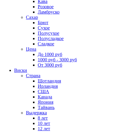
Кава
Розовое
Ламбруско
Сахар
Брют
Сухое
Полусухое
Полусладкое
Сладкое
Цена
До 1000 руб
1000 руб - 3000 руб
От 3000 руб
Виски
Страна
Шотландия
Ирландия
США
Канада
Япония
Тайвань
Выдержка
8 лет
10 лет
12 лет