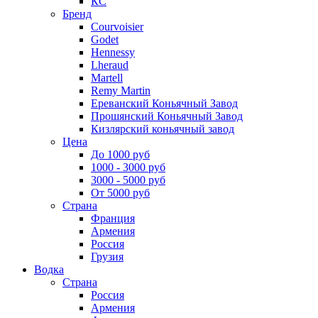
КС
Бренд
Courvoisier
Godet
Hennessy
Lheraud
Martell
Remy Martin
Ереванский Коньячный Завод
Прошянский Коньячный Завод
Кизлярский коньячный завод
Цена
До 1000 руб
1000 - 3000 руб
3000 - 5000 руб
От 5000 руб
Страна
Франция
Армения
Россия
Грузия
Водка
Страна
Россия
Армения