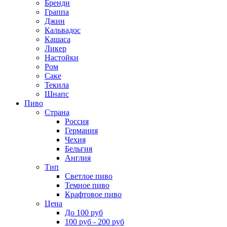
Бренди
Граппа
Джин
Кальвадос
Кашаса
Ликер
Настойки
Ром
Саке
Текила
Шнапс
Пиво
Страна
Россия
Германия
Чехия
Бельгия
Англия
Тип
Светлое пиво
Темное пиво
Крафтовое пиво
Цена
До 100 руб
100 руб - 200 руб