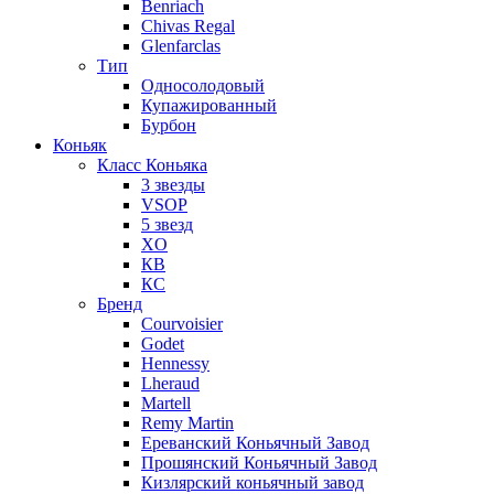
Benriach
Chivas Regal
Glenfarclas
Тип
Односолодовый
Купажированный
Бурбон
Коньяк
Класс Коньяка
3 звезды
VSOP
5 звезд
XO
КВ
КС
Бренд
Courvoisier
Godet
Hennessy
Lheraud
Martell
Remy Martin
Ереванский Коньячный Завод
Прошянский Коньячный Завод
Кизлярский коньячный завод