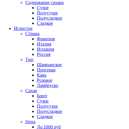
Содержание сахара
Сухое
Полусухое
Полусладкое
Сладкое
Игристое
Страна
Франция
Италия
Испания
Россия
Тип
Шампанское
Просекко
Кава
Розовое
Ламбруско
Сахар
Брют
Сухое
Полусухое
Полусладкое
Сладкое
Цена
До 1000 руб