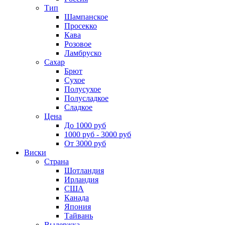
Тип
Шампанское
Просекко
Кава
Розовое
Ламбруско
Сахар
Брют
Сухое
Полусухое
Полусладкое
Сладкое
Цена
До 1000 руб
1000 руб - 3000 руб
От 3000 руб
Виски
Страна
Шотландия
Ирландия
США
Канада
Япония
Тайвань
Выдержка