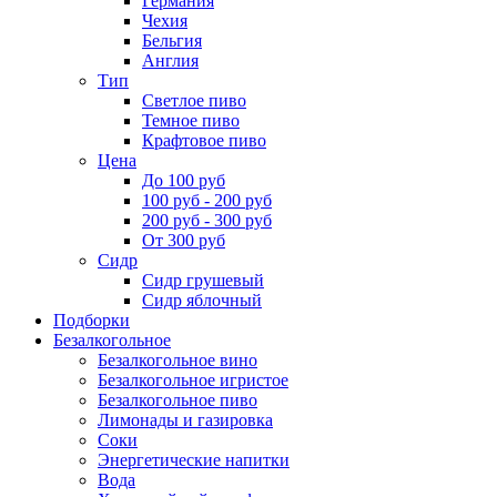
Германия
Чехия
Бельгия
Англия
Тип
Светлое пиво
Темное пиво
Крафтовое пиво
Цена
До 100 руб
100 руб - 200 руб
200 руб - 300 руб
От 300 руб
Сидр
Сидр грушевый
Сидр яблочный
Подборки
Безалкогольное
Безалкогольное вино
Безалкогольное игристое
Безалкогольное пиво
Лимонады и газировка
Соки
Энергетические напитки
Вода