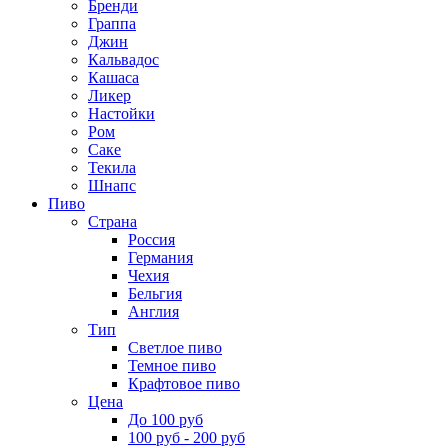
Бренди
Граппа
Джин
Кальвадос
Кашаса
Ликер
Настойки
Ром
Саке
Текила
Шнапс
Пиво
Страна
Россия
Германия
Чехия
Бельгия
Англия
Тип
Светлое пиво
Темное пиво
Крафтовое пиво
Цена
До 100 руб
100 руб - 200 руб