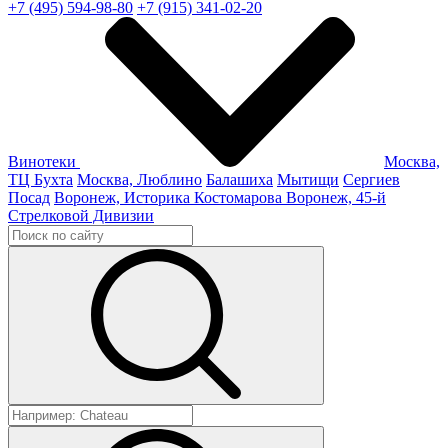
+7 (495) 594-98-80
+7 (915) 341-02-20
Винотеки
Москва,
ТЦ Бухта
Москва, Люблино
Балашиха
Мытищи
Сергиев
Посад
Воронеж, Историка Костомарова
Воронеж, 45-й
Стрелковой Дивизии