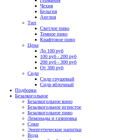
Германия
Чехия
Бельгия
Англия
Тип
Светлое пиво
Темное пиво
Крафтовое пиво
Цена
До 100 руб
100 руб - 200 руб
200 руб - 300 руб
От 300 руб
Сидр
Сидр грушевый
Сидр яблочный
Подборки
Безалкогольное
Безалкогольное вино
Безалкогольное игристое
Безалкогольное пиво
Лимонады и газировка
Соки
Энергетические напитки
Вода