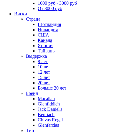
1000 руб - 3000 руб
От 3000 руб
Виски
Страна
Шотландия
Ирландия
США
Канада
Япония
Тайвань
Выдержка
8 лет
10 лет
12 лет
15 лет
20 лет
Больше 20 лет
Бренд
Macallan
Glenfiddich
Jack Daniel's
Benriach
Chivas Regal
Glenfarclas
Тип