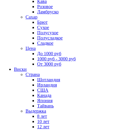
Кава
Розовое
Ламбруско
Сахар
Брют
Сухое
Полусухое
Полусладкое
Сладкое
Цена
До 1000 руб
1000 руб - 3000 руб
От 3000 руб
Виски
Страна
Шотландия
Ирландия
США
Канада
Япония
Тайвань
Выдержка
8 лет
10 лет
12 лет