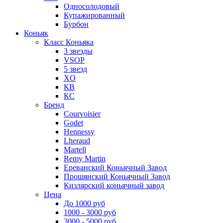
Односолодовый
Купажированный
Бурбон
Коньяк
Класс Коньяка
3 звезды
VSOP
5 звезд
XO
КВ
КС
Бренд
Courvoisier
Godet
Hennessy
Lheraud
Martell
Remy Martin
Ереванский Коньячный Завод
Прошянский Коньячный Завод
Кизлярский коньячный завод
Цена
До 1000 руб
1000 - 3000 руб
3000 - 5000 руб