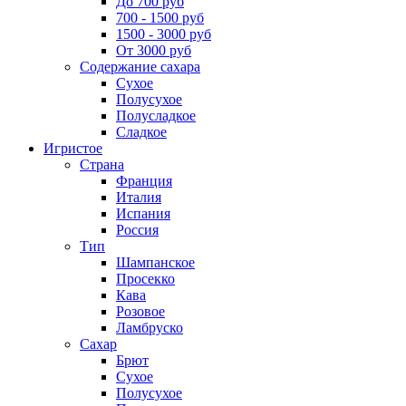
До 700 руб
700 - 1500 руб
1500 - 3000 руб
От 3000 руб
Содержание сахара
Сухое
Полусухое
Полусладкое
Сладкое
Игристое
Страна
Франция
Италия
Испания
Россия
Тип
Шампанское
Просекко
Кава
Розовое
Ламбруско
Сахар
Брют
Сухое
Полусухое