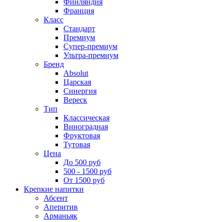
Финляндия
Франция
Класс
Стандарт
Премиум
Супер-премиум
Ультра-премиум
Бренд
Absolut
Царская
Синергия
Вереск
Тип
Классическая
Виноградная
Фруктовая
Тутовая
Цена
До 500 руб
500 - 1500 руб
От 1500 руб
Крепкие напитки
Абсент
Аперитив
Арманьяк