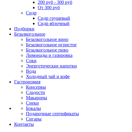
200 руб - 300 руб
От 300 руб
Сидр
Сидр грушевый
Сидр яблочный
Подборки
Безалкогольное
Безалкогольное вино
Безалкогольное игристое
Безалкогольное пиво
Лимонады и газировка
Соки
Энергетические напитки
Вода
Холодный чай и кофе
Гастрономия
Консервы
Сладости
Макароны
Снеки
Бокалы
Подарочные сертификаты
Сигары
Контакты