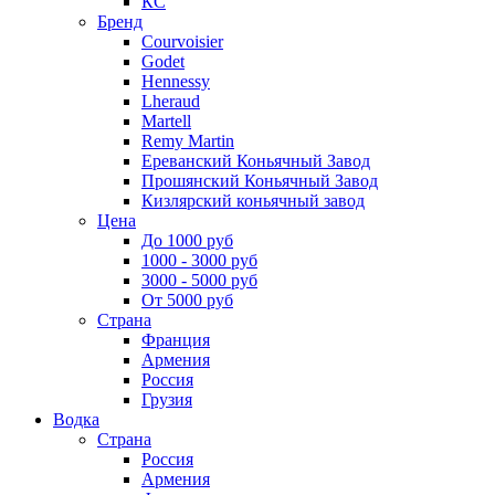
КС
Бренд
Courvoisier
Godet
Hennessy
Lheraud
Martell
Remy Martin
Ереванский Коньячный Завод
Прошянский Коньячный Завод
Кизлярский коньячный завод
Цена
До 1000 руб
1000 - 3000 руб
3000 - 5000 руб
От 5000 руб
Страна
Франция
Армения
Россия
Грузия
Водка
Страна
Россия
Армения