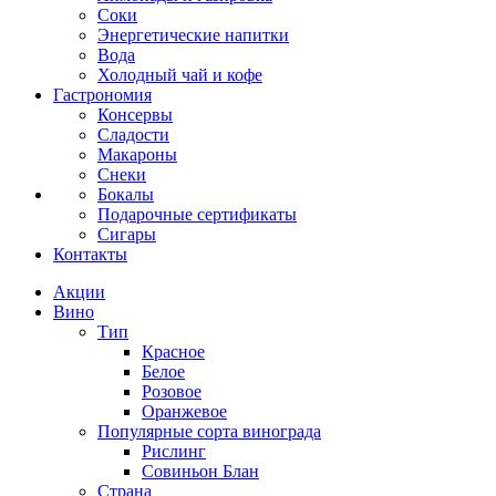
Соки
Энергетические напитки
Вода
Холодный чай и кофе
Гастрономия
Консервы
Сладости
Макароны
Снеки
Бокалы
Подарочные сертификаты
Сигары
Контакты
Акции
Вино
Тип
Красное
Белое
Розовое
Оранжевое
Популярные сорта винограда
Рислинг
Совиньон Блан
Страна