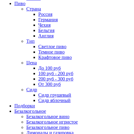
Пиво
Страна
Россия
Германия
Чехия
Бельгия
Англия
Тип
Светлое пиво
Темное пиво
Крафтовое пиво
Цена
До 100 руб
100 руб - 200 руб
200 руб - 300 руб
От 300 руб
Сидр
Сидр грушевый
Сидр яблочный
Подборки
Безалкогольное
Безалкогольное вино
Безалкогольное игристое
Безалкогольное пиво
Лимонады и газировка