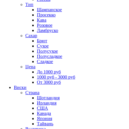
Тип
Шампанское
Просекко
Кава
Розовое
Ламбруско
Сахар
Брют
Сухое
Полусухое
Полусладкое
Сладкое
Цена
До 1000 руб
1000 руб - 3000 руб
От 3000 руб
Виски
Страна
Шотландия
Ирландия
США
Канада
Япония
Тайвань
Выдержка