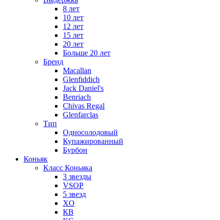
8 лет
10 лет
12 лет
15 лет
20 лет
Больше 20 лет
Бренд
Macallan
Glenfiddich
Jack Daniel's
Benriach
Chivas Regal
Glenfarclas
Тип
Односолодовый
Купажированный
Бурбон
Коньяк
Класс Коньяка
3 звезды
VSOP
5 звезд
XO
КВ