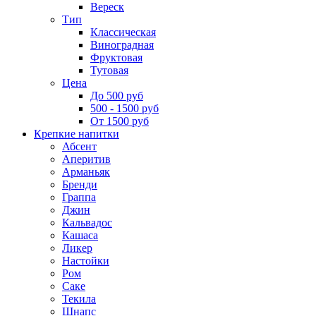
Вереск
Тип
Классическая
Виноградная
Фруктовая
Тутовая
Цена
До 500 руб
500 - 1500 руб
От 1500 руб
Крепкие напитки
Абсент
Аперитив
Арманьяк
Бренди
Граппа
Джин
Кальвадос
Кашаса
Ликер
Настойки
Ром
Саке
Текила
Шнапс