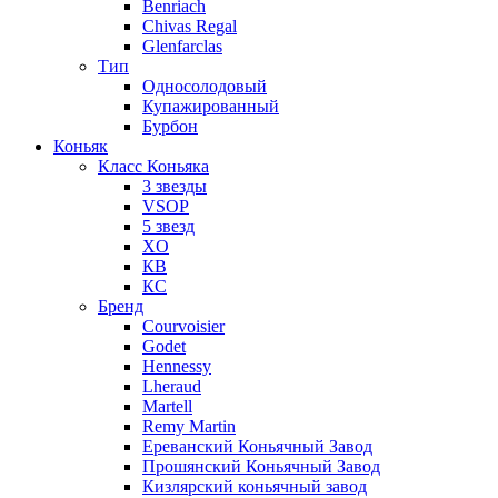
Benriach
Chivas Regal
Glenfarclas
Тип
Односолодовый
Купажированный
Бурбон
Коньяк
Класс Коньяка
3 звезды
VSOP
5 звезд
XO
КВ
КС
Бренд
Courvoisier
Godet
Hennessy
Lheraud
Martell
Remy Martin
Ереванский Коньячный Завод
Прошянский Коньячный Завод
Кизлярский коньячный завод