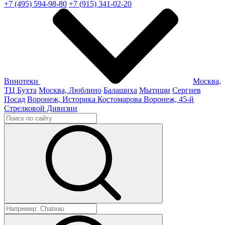
+7 (495) 594-98-80
+7 (915) 341-02-20
Винотеки
Москва,
ТЦ Бухта
Москва, Люблино
Балашиха
Мытищи
Сергиев
Посад
Воронеж, Историка Костомарова
Воронеж, 45-й
Стрелковой Дивизии