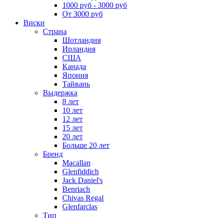
1000 руб - 3000 руб
От 3000 руб
Виски
Страна
Шотландия
Ирландия
США
Канада
Япония
Тайвань
Выдержка
8 лет
10 лет
12 лет
15 лет
20 лет
Больше 20 лет
Бренд
Macallan
Glenfiddich
Jack Daniel's
Benriach
Chivas Regal
Glenfarclas
Тип