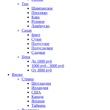
Тип
Шампанское
Просекко
Кава
Розовое
Ламбруско
Сахар
Брют
Сухое
Полусухое
Полусладкое
Сладкое
Цена
До 1000 руб
1000 руб - 3000 руб
От 3000 руб
Виски
Страна
Шотландия
Ирландия
США
Канада
Япония
Тайвань
Выдержка