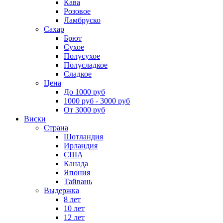
Кава
Розовое
Ламбруско
Сахар
Брют
Сухое
Полусухое
Полусладкое
Сладкое
Цена
До 1000 руб
1000 руб - 3000 руб
От 3000 руб
Виски
Страна
Шотландия
Ирландия
США
Канада
Япония
Тайвань
Выдержка
8 лет
10 лет
12 лет