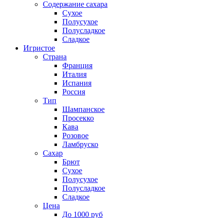
Содержание сахара
Сухое
Полусухое
Полусладкое
Сладкое
Игристое
Страна
Франция
Италия
Испания
Россия
Тип
Шампанское
Просекко
Кава
Розовое
Ламбруско
Сахар
Брют
Сухое
Полусухое
Полусладкое
Сладкое
Цена
До 1000 руб