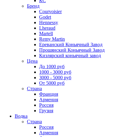
КС
Бренд
Courvoisier
Godet
Hennessy
Lheraud
Martell
Remy Martin
Ереванский Коньячный Завод
Прошянский Коньячный Завод
Кизлярский коньячный завод
Цена
До 1000 руб
1000 - 3000 руб
3000 - 5000 руб
От 5000 руб
Страна
Франция
Армения
Россия
Грузия
Водка
Страна
Россия
Армения