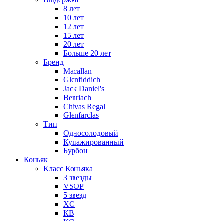
8 лет
10 лет
12 лет
15 лет
20 лет
Больше 20 лет
Бренд
Macallan
Glenfiddich
Jack Daniel's
Benriach
Chivas Regal
Glenfarclas
Тип
Односолодовый
Купажированный
Бурбон
Коньяк
Класс Коньяка
3 звезды
VSOP
5 звезд
XO
КВ