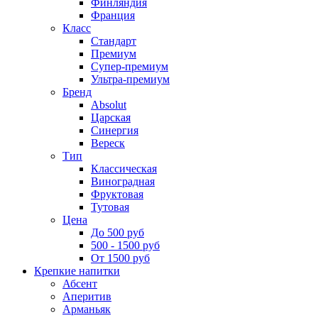
Финляндия
Франция
Класс
Стандарт
Премиум
Супер-премиум
Ультра-премиум
Бренд
Absolut
Царская
Синергия
Вереск
Тип
Классическая
Виноградная
Фруктовая
Тутовая
Цена
До 500 руб
500 - 1500 руб
От 1500 руб
Крепкие напитки
Абсент
Аперитив
Арманьяк