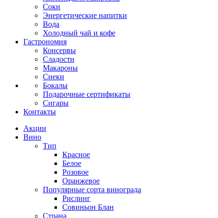
Соки
Энергетические напитки
Вода
Холодный чай и кофе
Гастрономия
Консервы
Сладости
Макароны
Снеки
Бокалы
Подарочные сертификаты
Сигары
Контакты
Акции
Вино
Тип
Красное
Белое
Розовое
Оранжевое
Популярные сорта винограда
Рислинг
Совиньон Блан
Страна