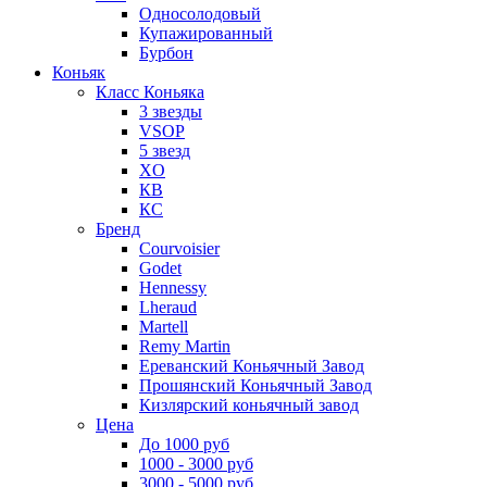
Односолодовый
Купажированный
Бурбон
Коньяк
Класс Коньяка
3 звезды
VSOP
5 звезд
XO
КВ
КС
Бренд
Courvoisier
Godet
Hennessy
Lheraud
Martell
Remy Martin
Ереванский Коньячный Завод
Прошянский Коньячный Завод
Кизлярский коньячный завод
Цена
До 1000 руб
1000 - 3000 руб
3000 - 5000 руб