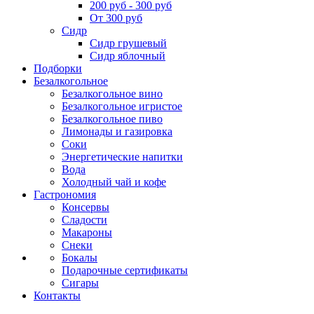
200 руб - 300 руб
От 300 руб
Сидр
Сидр грушевый
Сидр яблочный
Подборки
Безалкогольное
Безалкогольное вино
Безалкогольное игристое
Безалкогольное пиво
Лимонады и газировка
Соки
Энергетические напитки
Вода
Холодный чай и кофе
Гастрономия
Консервы
Сладости
Макароны
Снеки
Бокалы
Подарочные сертификаты
Сигары
Контакты