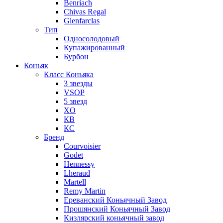
Benriach
Chivas Regal
Glenfarclas
Тип
Односолодовый
Купажированный
Бурбон
Коньяк
Класс Коньяка
3 звезды
VSOP
5 звезд
XO
КВ
КС
Бренд
Courvoisier
Godet
Hennessy
Lheraud
Martell
Remy Martin
Ереванский Коньячный Завод
Прошянский Коньячный Завод
Кизлярский коньячный завод