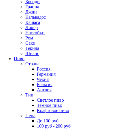
Бренди
Граппа
Джин
Кальвадос
Кашаса
Ликер
Настойки
Ром
Саке
Текила
Шнапс
Пиво
Страна
Россия
Германия
Чехия
Бельгия
Англия
Тип
Светлое пиво
Темное пиво
Крафтовое пиво
Цена
До 100 руб
100 руб - 200 руб