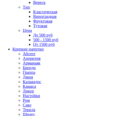
Вереск
Тип
Классическая
Виноградная
Фруктовая
Тутовая
Цена
До 500 руб
500 - 1500 руб
От 1500 руб
Крепкие напитки
Абсент
Аперитив
Арманьяк
Бренди
Граппа
Джин
Кальвадос
Кашаса
Ликер
Настойки
Ром
Саке
Текила
Шнапс