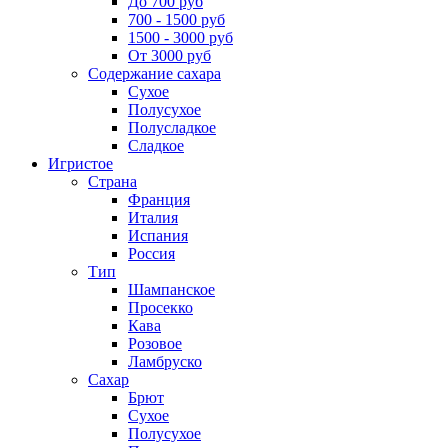
До 700 руб
700 - 1500 руб
1500 - 3000 руб
От 3000 руб
Содержание сахара
Сухое
Полусухое
Полусладкое
Сладкое
Игристое
Страна
Франция
Италия
Испания
Россия
Тип
Шампанское
Просекко
Кава
Розовое
Ламбруско
Сахар
Брют
Сухое
Полусухое