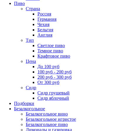
Пиво
Страна
Россия
Германия
Чехия
Бельгия
Англия
Тип
Светлое пиво
Темное пиво
Крафтовое пиво
Цена
До 100 руб
100 руб - 200 руб
200 руб - 300 руб
От 300 руб
Сидр
Сидр грушевый
Сидр яблочный
Подборки
Безалкогольное
Безалкогольное вино
Безалкогольное игристое
Безалкогольное пиво
Лимонады и газировка