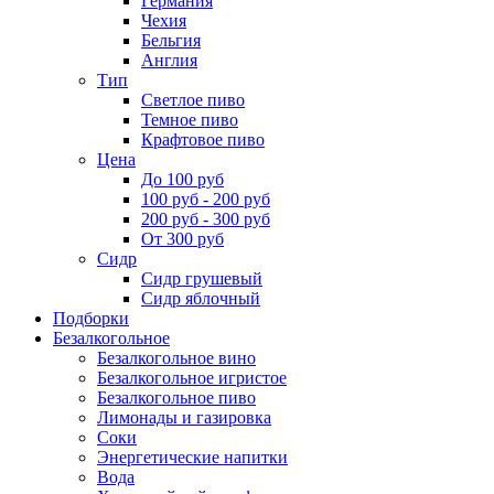
Германия
Чехия
Бельгия
Англия
Тип
Светлое пиво
Темное пиво
Крафтовое пиво
Цена
До 100 руб
100 руб - 200 руб
200 руб - 300 руб
От 300 руб
Сидр
Сидр грушевый
Сидр яблочный
Подборки
Безалкогольное
Безалкогольное вино
Безалкогольное игристое
Безалкогольное пиво
Лимонады и газировка
Соки
Энергетические напитки
Вода