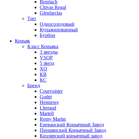
Benriach
Chivas Regal
Glenfarclas
Тип
Односолодовый
Купажированный
Бурбон
Коньяк
Класс Коньяка
3 звезды
VSOP
5 звезд
XO
КВ
КС
Бренд
Courvoisier
Godet
Hennessy
Lheraud
Martell
Remy Martin
Ереванский Коньячный Завод
Прошянский Коньячный Завод
Кизлярский коньячный завод