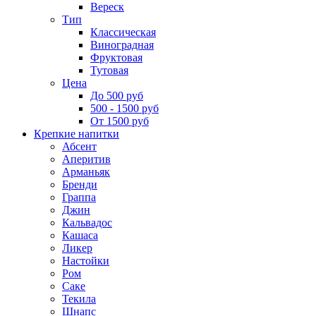
Вереск
Тип
Классическая
Виноградная
Фруктовая
Тутовая
Цена
До 500 руб
500 - 1500 руб
От 1500 руб
Крепкие напитки
Абсент
Аперитив
Арманьяк
Бренди
Граппа
Джин
Кальвадос
Кашаса
Ликер
Настойки
Ром
Саке
Текила
Шнапс