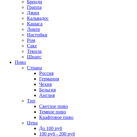
Бренди
Граппа
Джин
Кальвадос
Кашаса
Ликер
Настойки
Ром
Саке
Текила
Шнапс
Пиво
Страна
Россия
Германия
Чехия
Бельгия
Англия
Тип
Светлое пиво
Темное пиво
Крафтовое пиво
Цена
До 100 руб
100 руб - 200 руб