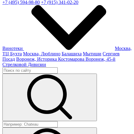
+7 (495) 594-98-80
+7 (915) 341-02-20
Винотеки
Москва,
ТЦ Бухта
Москва, Люблино
Балашиха
Мытищи
Сергиев
Посад
Воронеж, Историка Костомарова
Воронеж, 45-й
Стрелковой Дивизии