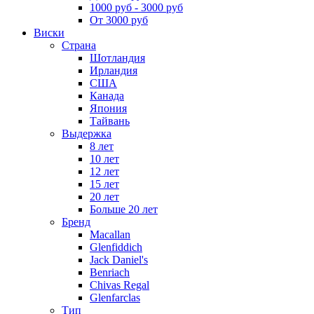
1000 руб - 3000 руб
От 3000 руб
Виски
Страна
Шотландия
Ирландия
США
Канада
Япония
Тайвань
Выдержка
8 лет
10 лет
12 лет
15 лет
20 лет
Больше 20 лет
Бренд
Macallan
Glenfiddich
Jack Daniel's
Benriach
Chivas Regal
Glenfarclas
Тип