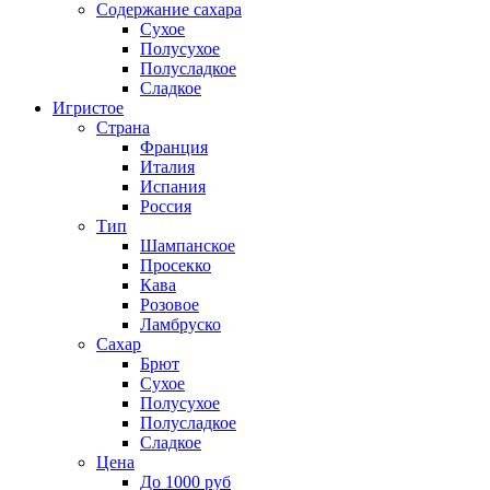
Содержание сахара
Сухое
Полусухое
Полусладкое
Сладкое
Игристое
Страна
Франция
Италия
Испания
Россия
Тип
Шампанское
Просекко
Кава
Розовое
Ламбруско
Сахар
Брют
Сухое
Полусухое
Полусладкое
Сладкое
Цена
До 1000 руб