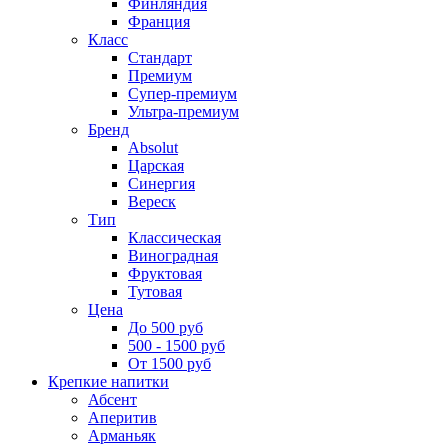
Финляндия
Франция
Класс
Стандарт
Премиум
Супер-премиум
Ультра-премиум
Бренд
Absolut
Царская
Синергия
Вереск
Тип
Классическая
Виноградная
Фруктовая
Тутовая
Цена
До 500 руб
500 - 1500 руб
От 1500 руб
Крепкие напитки
Абсент
Аперитив
Арманьяк