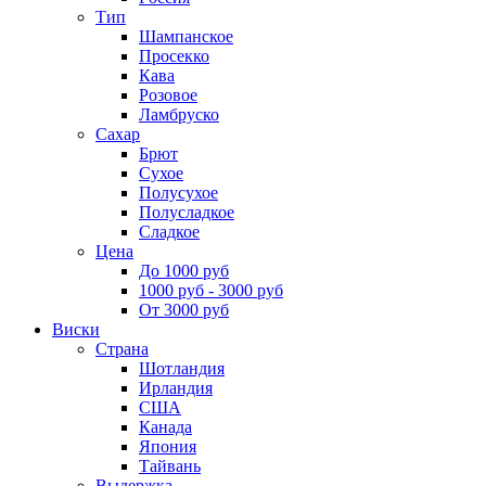
Тип
Шампанское
Просекко
Кава
Розовое
Ламбруско
Сахар
Брют
Сухое
Полусухое
Полусладкое
Сладкое
Цена
До 1000 руб
1000 руб - 3000 руб
От 3000 руб
Виски
Страна
Шотландия
Ирландия
США
Канада
Япония
Тайвань
Выдержка