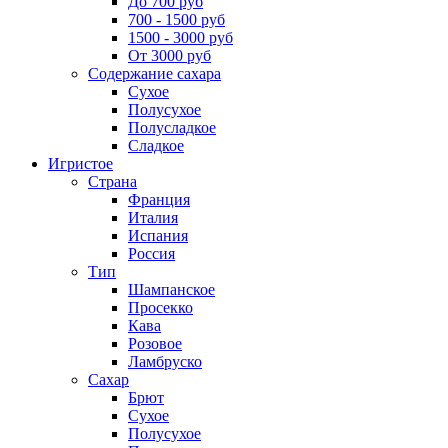
До 700 руб
700 - 1500 руб
1500 - 3000 руб
От 3000 руб
Содержание сахара
Сухое
Полусухое
Полусладкое
Сладкое
Игристое
Страна
Франция
Италия
Испания
Россия
Тип
Шампанское
Просекко
Кава
Розовое
Ламбруско
Сахар
Брют
Сухое
Полусухое