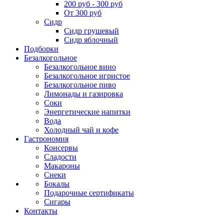
200 руб - 300 руб
От 300 руб
Сидр
Сидр грушевый
Сидр яблочный
Подборки
Безалкогольное
Безалкогольное вино
Безалкогольное игристое
Безалкогольное пиво
Лимонады и газировка
Соки
Энергетические напитки
Вода
Холодный чай и кофе
Гастрономия
Консервы
Сладости
Макароны
Снеки
Бокалы
Подарочные сертификаты
Сигары
Контакты