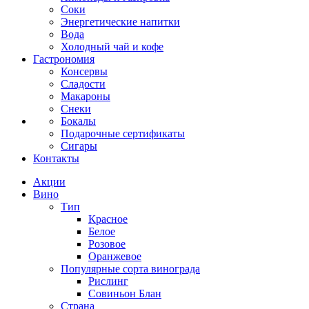
Соки
Энергетические напитки
Вода
Холодный чай и кофе
Гастрономия
Консервы
Сладости
Макароны
Снеки
Бокалы
Подарочные сертификаты
Сигары
Контакты
Акции
Вино
Тип
Красное
Белое
Розовое
Оранжевое
Популярные сорта винограда
Рислинг
Совиньон Блан
Страна