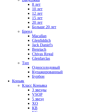
8 лет
10 лет
12 лет
15 лет
20 лет
Больше 20 лет
Бренд
Macallan
Glenfiddich
Jack Daniel's
Benriach
Chivas Regal
Glenfarclas
Тип
Односолодовый
Купажированный
Бурбон
Коньяк
Класс Коньяка
3 звезды
VSOP
5 звезд
XO
КВ