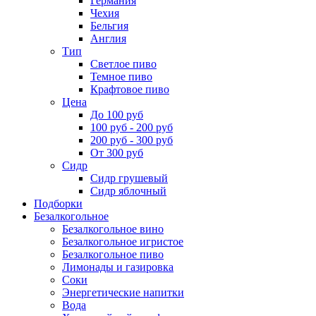
Германия
Чехия
Бельгия
Англия
Тип
Светлое пиво
Темное пиво
Крафтовое пиво
Цена
До 100 руб
100 руб - 200 руб
200 руб - 300 руб
От 300 руб
Сидр
Сидр грушевый
Сидр яблочный
Подборки
Безалкогольное
Безалкогольное вино
Безалкогольное игристое
Безалкогольное пиво
Лимонады и газировка
Соки
Энергетические напитки
Вода