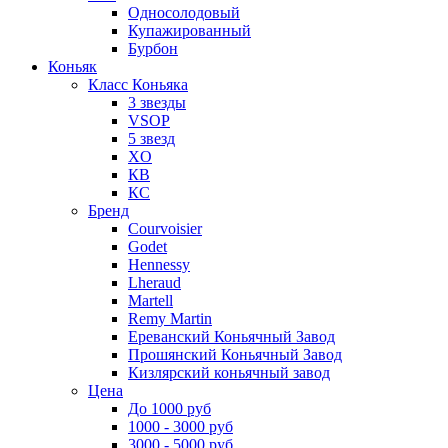
Односолодовый
Купажированный
Бурбон
Коньяк
Класс Коньяка
3 звезды
VSOP
5 звезд
XO
КВ
КС
Бренд
Courvoisier
Godet
Hennessy
Lheraud
Martell
Remy Martin
Ереванский Коньячный Завод
Прошянский Коньячный Завод
Кизлярский коньячный завод
Цена
До 1000 руб
1000 - 3000 руб
3000 - 5000 руб