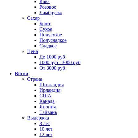
Кава
Розовое
Ламбруско
Сахар
Брют
Сухое
Полусухое
Полусладкое
Сладкое
Цена
До 1000 руб
1000 руб - 3000 руб
От 3000 руб
Виски
Страна
Шотландия
Ирландия
США
Канада
Япония
Тайвань
Выдержка
8 лет
10 лет
12 лет