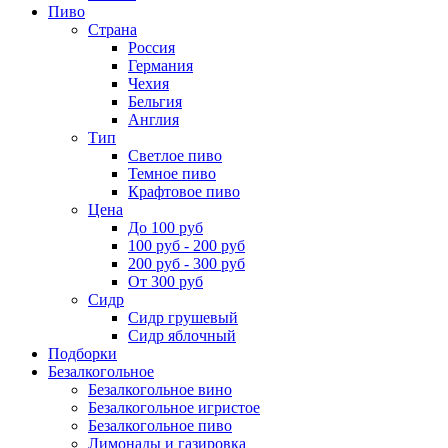
Пиво
Страна
Россия
Германия
Чехия
Бельгия
Англия
Тип
Светлое пиво
Темное пиво
Крафтовое пиво
Цена
До 100 руб
100 руб - 200 руб
200 руб - 300 руб
От 300 руб
Сидр
Сидр грушевый
Сидр яблочный
Подборки
Безалкогольное
Безалкогольное вино
Безалкогольное игристое
Безалкогольное пиво
Лимонады и газировка