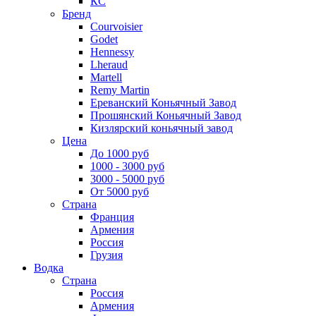
КС
Бренд
Courvoisier
Godet
Hennessy
Lheraud
Martell
Remy Martin
Ереванский Коньячный Завод
Прошянский Коньячный Завод
Кизлярский коньячный завод
Цена
До 1000 руб
1000 - 3000 руб
3000 - 5000 руб
От 5000 руб
Страна
Франция
Армения
Россия
Грузия
Водка
Страна
Россия
Армения