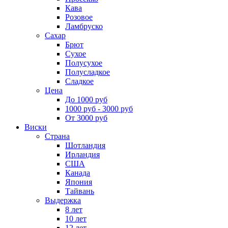
Кава
Розовое
Ламбруско
Сахар
Брют
Сухое
Полусухое
Полусладкое
Сладкое
Цена
До 1000 руб
1000 руб - 3000 руб
От 3000 руб
Виски
Страна
Шотландия
Ирландия
США
Канада
Япония
Тайвань
Выдержка
8 лет
10 лет
12 лет