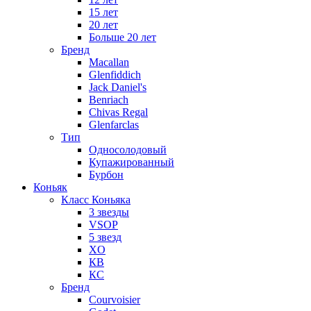
15 лет
20 лет
Больше 20 лет
Бренд
Macallan
Glenfiddich
Jack Daniel's
Benriach
Chivas Regal
Glenfarclas
Тип
Односолодовый
Купажированный
Бурбон
Коньяк
Класс Коньяка
3 звезды
VSOP
5 звезд
XO
КВ
КС
Бренд
Courvoisier