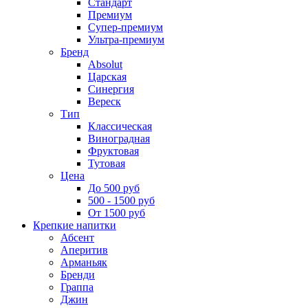
Стандарт
Премиум
Супер-премиум
Ультра-премиум
Бренд
Absolut
Царская
Синергия
Вереск
Тип
Классическая
Виноградная
Фруктовая
Тутовая
Цена
До 500 руб
500 - 1500 руб
От 1500 руб
Крепкие напитки
Абсент
Аперитив
Арманьяк
Бренди
Граппа
Джин