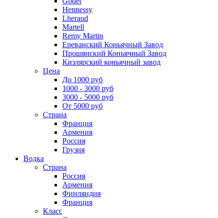
Godet
Hennessy
Lheraud
Martell
Remy Martin
Ереванский Коньячный Завод
Прошянский Коньячный Завод
Кизлярский коньячный завод
Цена
До 1000 руб
1000 - 3000 руб
3000 - 5000 руб
От 5000 руб
Страна
Франция
Армения
Россия
Грузия
Водка
Страна
Россия
Армения
Финляндия
Франция
Класс