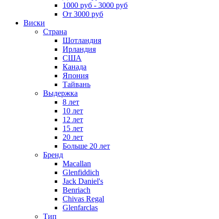
1000 руб - 3000 руб
От 3000 руб
Виски
Страна
Шотландия
Ирландия
США
Канада
Япония
Тайвань
Выдержка
8 лет
10 лет
12 лет
15 лет
20 лет
Больше 20 лет
Бренд
Macallan
Glenfiddich
Jack Daniel's
Benriach
Chivas Regal
Glenfarclas
Тип