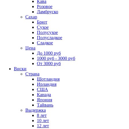
Кава
Розовое
Ламбруско
Сахар
Брют
Сухое
Полусухое
Полусладкое
Сладкое
Цена
До 1000 руб
1000 руб - 3000 руб
От 3000 руб
Виски
Страна
Шотландия
Ирландия
США
Канада
Япония
Тайвань
Выдержка
8 лет
10 лет
12 лет