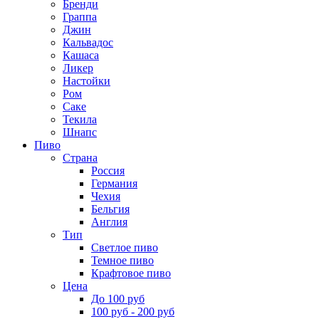
Бренди
Граппа
Джин
Кальвадос
Кашаса
Ликер
Настойки
Ром
Саке
Текила
Шнапс
Пиво
Страна
Россия
Германия
Чехия
Бельгия
Англия
Тип
Светлое пиво
Темное пиво
Крафтовое пиво
Цена
До 100 руб
100 руб - 200 руб