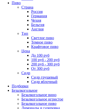
Пиво
Страна
Россия
Германия
Чехия
Бельгия
Англия
Тип
Светлое пиво
Темное пиво
Крафтовое пиво
Цена
До 100 руб
100 руб - 200 руб
200 руб - 300 руб
От 300 руб
Сидр
Сидр грушевый
Сидр яблочный
Подборки
Безалкогольное
Безалкогольное вино
Безалкогольное игристое
Безалкогольное пиво
Лимонады и газировка