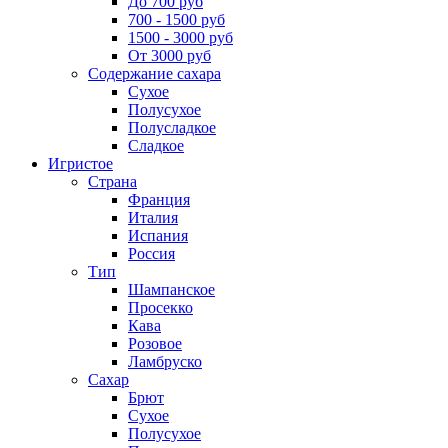
До 700 руб
700 - 1500 руб
1500 - 3000 руб
От 3000 руб
Содержание сахара
Сухое
Полусухое
Полусладкое
Сладкое
Игристое
Страна
Франция
Италия
Испания
Россия
Тип
Шампанское
Просекко
Кава
Розовое
Ламбруско
Сахар
Брют
Сухое
Полусухое