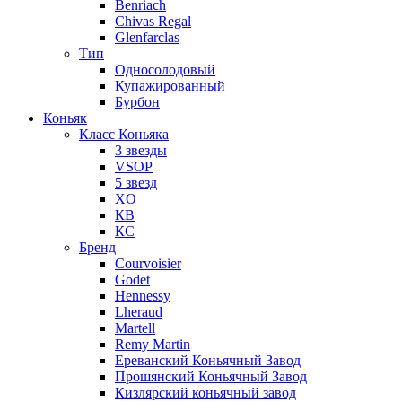
Benriach
Chivas Regal
Glenfarclas
Тип
Односолодовый
Купажированный
Бурбон
Коньяк
Класс Коньяка
3 звезды
VSOP
5 звезд
XO
КВ
КС
Бренд
Courvoisier
Godet
Hennessy
Lheraud
Martell
Remy Martin
Ереванский Коньячный Завод
Прошянский Коньячный Завод
Кизлярский коньячный завод