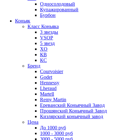
Односолодовый
Купажированный
Бурбон
Коньяк
Класс Коньяка
3 звезды
VSOP
5 звезд
XO
КВ
КС
Бренд
Courvoisier
Godet
Hennessy
Lheraud
Martell
Remy Martin
Ереванский Коньячный Завод
Прошянский Коньячный Завод
Кизлярский коньячный завод
Цена
До 1000 руб
1000 - 3000 руб
3000 - 5000 руб