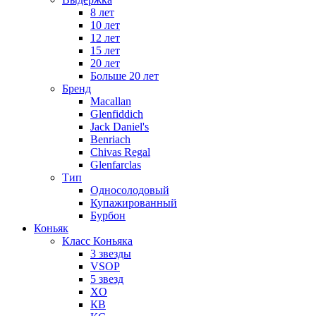
8 лет
10 лет
12 лет
15 лет
20 лет
Больше 20 лет
Бренд
Macallan
Glenfiddich
Jack Daniel's
Benriach
Chivas Regal
Glenfarclas
Тип
Односолодовый
Купажированный
Бурбон
Коньяк
Класс Коньяка
3 звезды
VSOP
5 звезд
XO
КВ