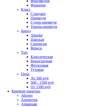
Финляндия
Франция
Класс
Стандарт
Премиум
Супер-премиум
Ультра-премиум
Бренд
Absolut
Царская
Синергия
Вереск
Тип
Классическая
Виноградная
Фруктовая
Тутовая
Цена
До 500 руб
500 - 1500 руб
От 1500 руб
Крепкие напитки
Абсент
Аперитив
Арманьяк