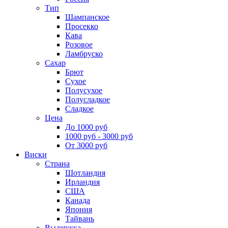
Тип
Шампанское
Просекко
Кава
Розовое
Ламбруско
Сахар
Брют
Сухое
Полусухое
Полусладкое
Сладкое
Цена
До 1000 руб
1000 руб - 3000 руб
От 3000 руб
Виски
Страна
Шотландия
Ирландия
США
Канада
Япония
Тайвань
Выдержка