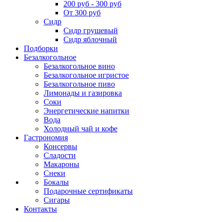
200 руб - 300 руб
От 300 руб
Сидр
Сидр грушевый
Сидр яблочный
Подборки
Безалкогольное
Безалкогольное вино
Безалкогольное игристое
Безалкогольное пиво
Лимонады и газировка
Соки
Энергетические напитки
Вода
Холодный чай и кофе
Гастрономия
Консервы
Сладости
Макароны
Снеки
Бокалы
Подарочные сертификаты
Сигары
Контакты