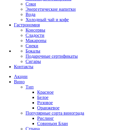
Соки
Энергетические напитки
Вода
Холодный чай и кофе
Гастрономия
Консервы
Сладости
Макароны
Снеки
Бокалы
Подарочные сертификаты
Сигары
Контакты
Акции
Вино
Тип
Красное
Белое
Розовое
Оранжевое
Популярные сорта винограда
Рислинг
Совиньон Блан
Страна