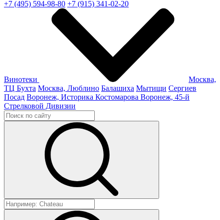
+7 (495) 594-98-80
+7 (915) 341-02-20
Винотеки
Москва,
ТЦ Бухта
Москва, Люблино
Балашиха
Мытищи
Сергиев
Посад
Воронеж, Историка Костомарова
Воронеж, 45-й
Стрелковой Дивизии