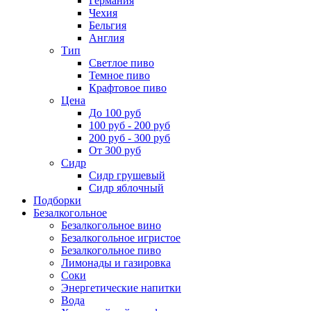
Германия
Чехия
Бельгия
Англия
Тип
Светлое пиво
Темное пиво
Крафтовое пиво
Цена
До 100 руб
100 руб - 200 руб
200 руб - 300 руб
От 300 руб
Сидр
Сидр грушевый
Сидр яблочный
Подборки
Безалкогольное
Безалкогольное вино
Безалкогольное игристое
Безалкогольное пиво
Лимонады и газировка
Соки
Энергетические напитки
Вода