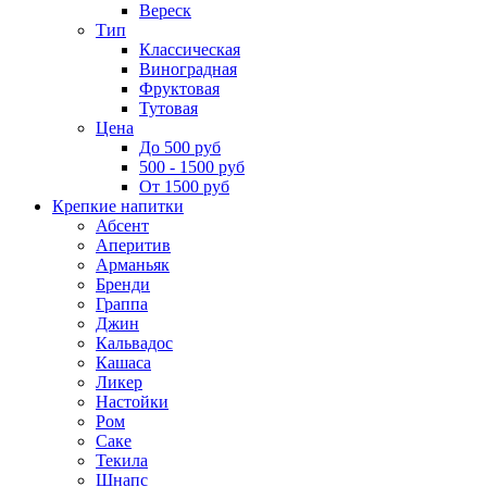
Вереск
Тип
Классическая
Виноградная
Фруктовая
Тутовая
Цена
До 500 руб
500 - 1500 руб
От 1500 руб
Крепкие напитки
Абсент
Аперитив
Арманьяк
Бренди
Граппа
Джин
Кальвадос
Кашаса
Ликер
Настойки
Ром
Саке
Текила
Шнапс