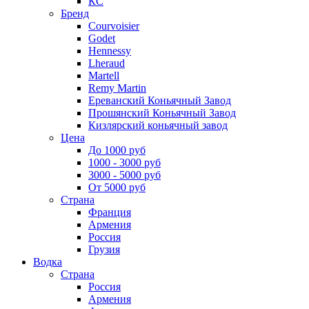
КС
Бренд
Courvoisier
Godet
Hennessy
Lheraud
Martell
Remy Martin
Ереванский Коньячный Завод
Прошянский Коньячный Завод
Кизлярский коньячный завод
Цена
До 1000 руб
1000 - 3000 руб
3000 - 5000 руб
От 5000 руб
Страна
Франция
Армения
Россия
Грузия
Водка
Страна
Россия
Армения