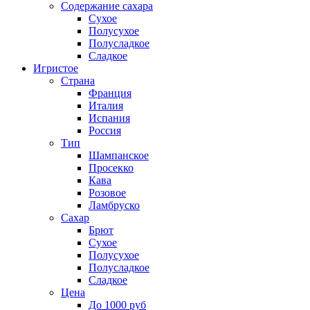
Содержание сахара
Сухое
Полусухое
Полусладкое
Сладкое
Игристое
Страна
Франция
Италия
Испания
Россия
Тип
Шампанское
Просекко
Кава
Розовое
Ламбруско
Сахар
Брют
Сухое
Полусухое
Полусладкое
Сладкое
Цена
До 1000 руб