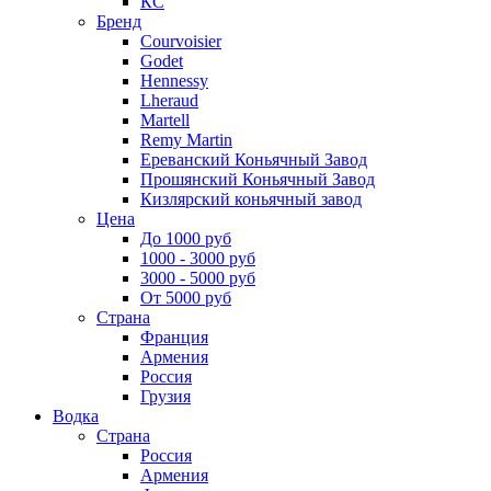
КС
Бренд
Courvoisier
Godet
Hennessy
Lheraud
Martell
Remy Martin
Ереванский Коньячный Завод
Прошянский Коньячный Завод
Кизлярский коньячный завод
Цена
До 1000 руб
1000 - 3000 руб
3000 - 5000 руб
От 5000 руб
Страна
Франция
Армения
Россия
Грузия
Водка
Страна
Россия
Армения