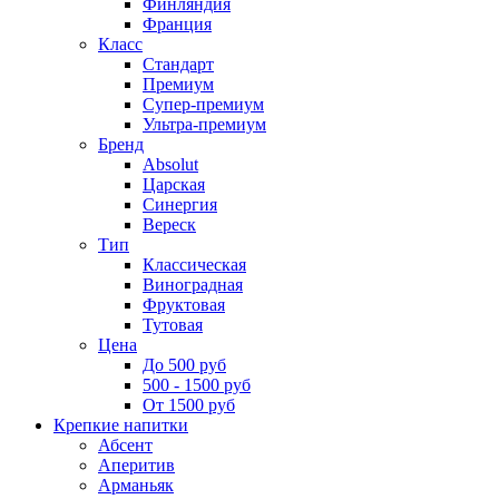
Финляндия
Франция
Класс
Стандарт
Премиум
Супер-премиум
Ультра-премиум
Бренд
Absolut
Царская
Синергия
Вереск
Тип
Классическая
Виноградная
Фруктовая
Тутовая
Цена
До 500 руб
500 - 1500 руб
От 1500 руб
Крепкие напитки
Абсент
Аперитив
Арманьяк