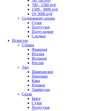
До 700 руб
700 - 1500 руб
1500 - 3000 руб
От 3000 руб
Содержание сахара
Сухое
Полусухое
Полусладкое
Сладкое
Игристое
Страна
Франция
Италия
Испания
Россия
Тип
Шампанское
Просекко
Кава
Розовое
Ламбруско
Сахар
Брют
Сухое
Полусухое