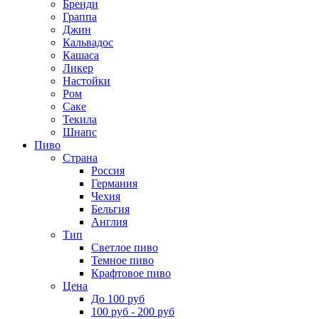
Бренди
Граппа
Джин
Кальвадос
Кашаса
Ликер
Настойки
Ром
Саке
Текила
Шнапс
Пиво
Страна
Россия
Германия
Чехия
Бельгия
Англия
Тип
Светлое пиво
Темное пиво
Крафтовое пиво
Цена
До 100 руб
100 руб - 200 руб