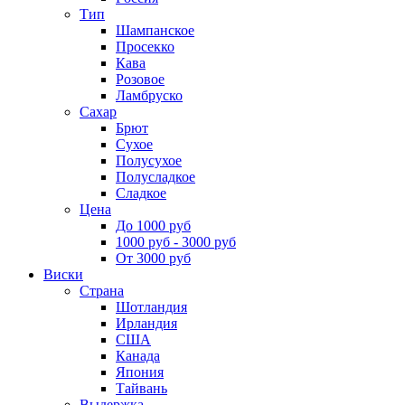
Тип
Шампанское
Просекко
Кава
Розовое
Ламбруско
Сахар
Брют
Сухое
Полусухое
Полусладкое
Сладкое
Цена
До 1000 руб
1000 руб - 3000 руб
От 3000 руб
Виски
Страна
Шотландия
Ирландия
США
Канада
Япония
Тайвань
Выдержка