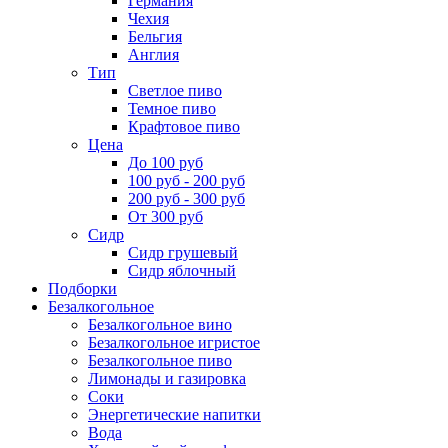
Германия
Чехия
Бельгия
Англия
Тип
Светлое пиво
Темное пиво
Крафтовое пиво
Цена
До 100 руб
100 руб - 200 руб
200 руб - 300 руб
От 300 руб
Сидр
Сидр грушевый
Сидр яблочный
Подборки
Безалкогольное
Безалкогольное вино
Безалкогольное игристое
Безалкогольное пиво
Лимонады и газировка
Соки
Энергетические напитки
Вода