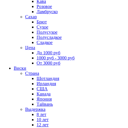
Кава
Розовое
Ламбруско
Сахар
Брют
Сухое
Полусухое
Полусладкое
Сладкое
Цена
До 1000 руб
1000 руб - 3000 руб
От 3000 руб
Виски
Страна
Шотландия
Ирландия
США
Канада
Япония
Тайвань
Выдержка
8 лет
10 лет
12 лет