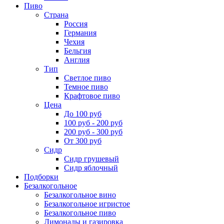
Пиво
Страна
Россия
Германия
Чехия
Бельгия
Англия
Тип
Светлое пиво
Темное пиво
Крафтовое пиво
Цена
До 100 руб
100 руб - 200 руб
200 руб - 300 руб
От 300 руб
Сидр
Сидр грушевый
Сидр яблочный
Подборки
Безалкогольное
Безалкогольное вино
Безалкогольное игристое
Безалкогольное пиво
Лимонады и газировка