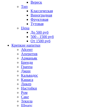
Вереск
Тип
Классическая
Виноградная
Фруктовая
Тутовая
Цена
До 500 руб
500 - 1500 руб
От 1500 руб
Крепкие напитки
Абсент
Аперитив
Арманьяк
Бренди
Граппа
Джин
Кальвадос
Кашаса
Ликер
Настойки
Ром
Саке
Текила
Шнапс