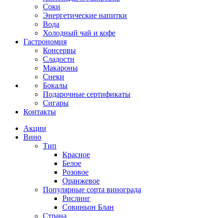
Соки
Энергетические напитки
Вода
Холодный чай и кофе
Гастрономия
Консервы
Сладости
Макароны
Снеки
Бокалы
Подарочные сертификаты
Сигары
Контакты
Акции
Вино
Тип
Красное
Белое
Розовое
Оранжевое
Популярные сорта винограда
Рислинг
Совиньон Блан
Страна