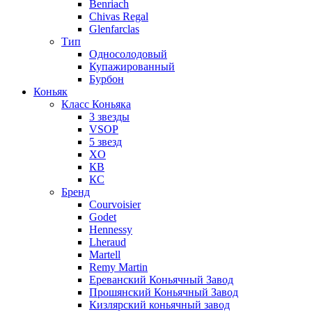
Benriach
Chivas Regal
Glenfarclas
Тип
Односолодовый
Купажированный
Бурбон
Коньяк
Класс Коньяка
3 звезды
VSOP
5 звезд
XO
КВ
КС
Бренд
Courvoisier
Godet
Hennessy
Lheraud
Martell
Remy Martin
Ереванский Коньячный Завод
Прошянский Коньячный Завод
Кизлярский коньячный завод