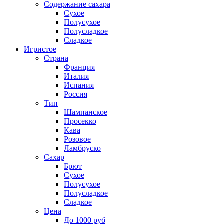
Содержание сахара
Сухое
Полусухое
Полусладкое
Сладкое
Игристое
Страна
Франция
Италия
Испания
Россия
Тип
Шампанское
Просекко
Кава
Розовое
Ламбруско
Сахар
Брют
Сухое
Полусухое
Полусладкое
Сладкое
Цена
До 1000 руб