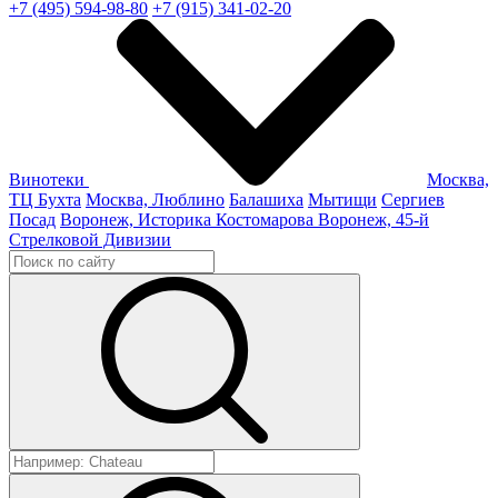
+7 (495) 594-98-80
+7 (915) 341-02-20
Винотеки
Москва,
ТЦ Бухта
Москва, Люблино
Балашиха
Мытищи
Сергиев
Посад
Воронеж, Историка Костомарова
Воронеж, 45-й
Стрелковой Дивизии