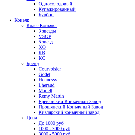
Односолодовый
Купажированный
Бурбон
Коньяк
Класс Коньяка
3 звезды
VSOP
5 звезд
XO
КВ
КС
Бренд
Courvoisier
Godet
Hennessy
Lheraud
Martell
Remy Martin
Ереванский Коньячный Завод
Прошянский Коньячный Завод
Кизлярский коньячный завод
Цена
До 1000 руб
1000 - 3000 руб
3000 - 5000 руб