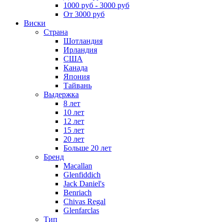
1000 руб - 3000 руб
От 3000 руб
Виски
Страна
Шотландия
Ирландия
США
Канада
Япония
Тайвань
Выдержка
8 лет
10 лет
12 лет
15 лет
20 лет
Больше 20 лет
Бренд
Macallan
Glenfiddich
Jack Daniel's
Benriach
Chivas Regal
Glenfarclas
Тип