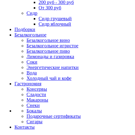
200 руб - 300 руб
От 300 руб
Сидр
Сидр грушевый
Сидр яблочный
Подборки
Безалкогольное
Безалкогольное вино
Безалкогольное игристое
Безалкогольное пиво
Лимонады и газировка
Соки
Энергетические напитки
Вода
Холодный чай и кофе
Гастрономия
Консервы
Сладости
Макароны
Снеки
Бокалы
Подарочные сертификаты
Сигары
Контакты