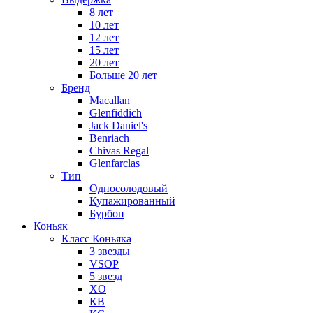
8 лет
10 лет
12 лет
15 лет
20 лет
Больше 20 лет
Бренд
Macallan
Glenfiddich
Jack Daniel's
Benriach
Chivas Regal
Glenfarclas
Тип
Односолодовый
Купажированный
Бурбон
Коньяк
Класс Коньяка
3 звезды
VSOP
5 звезд
XO
КВ