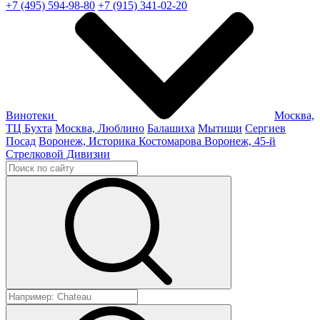
+7 (495) 594-98-80
+7 (915) 341-02-20
Винотеки
Москва,
ТЦ Бухта
Москва, Люблино
Балашиха
Мытищи
Сергиев
Посад
Воронеж, Историка Костомарова
Воронеж, 45-й
Стрелковой Дивизии