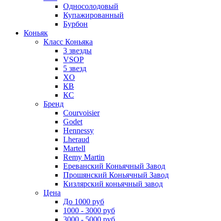
Односолодовый
Купажированный
Бурбон
Коньяк
Класс Коньяка
3 звезды
VSOP
5 звезд
XO
КВ
КС
Бренд
Courvoisier
Godet
Hennessy
Lheraud
Martell
Remy Martin
Ереванский Коньячный Завод
Прошянский Коньячный Завод
Кизлярский коньячный завод
Цена
До 1000 руб
1000 - 3000 руб
3000 - 5000 руб