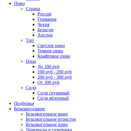
Пиво
Страна
Россия
Германия
Чехия
Бельгия
Англия
Тип
Светлое пиво
Темное пиво
Крафтовое пиво
Цена
До 100 руб
100 руб - 200 руб
200 руб - 300 руб
От 300 руб
Сидр
Сидр грушевый
Сидр яблочный
Подборки
Безалкогольное
Безалкогольное вино
Безалкогольное игристое
Безалкогольное пиво
Лимонады и газировка