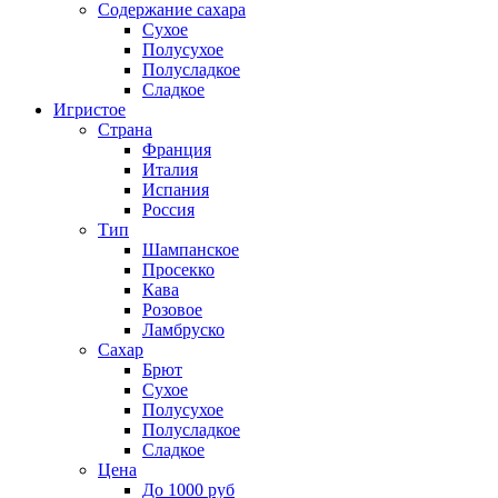
Содержание сахара
Сухое
Полусухое
Полусладкое
Сладкое
Игристое
Страна
Франция
Италия
Испания
Россия
Тип
Шампанское
Просекко
Кава
Розовое
Ламбруско
Сахар
Брют
Сухое
Полусухое
Полусладкое
Сладкое
Цена
До 1000 руб