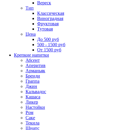
Вереск
Тип
Классическая
Виноградная
Фруктовая
Тутовая
Цена
До 500 руб
500 - 1500 руб
От 1500 руб
Крепкие напитки
Абсент
Аперитив
Арманьяк
Бренди
Граппа
Джин
Кальвадос
Кашаса
Ликер
Настойки
Ром
Саке
Текила
Шнапс