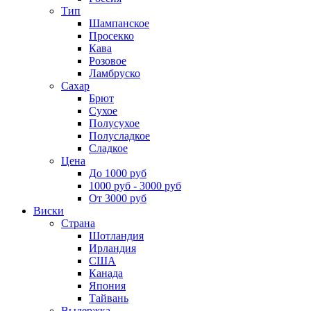
Тип
Шампанское
Просекко
Кава
Розовое
Ламбруско
Сахар
Брют
Сухое
Полусухое
Полусладкое
Сладкое
Цена
До 1000 руб
1000 руб - 3000 руб
От 3000 руб
Виски
Страна
Шотландия
Ирландия
США
Канада
Япония
Тайвань
Выдержка