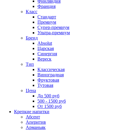
Финляндия
Франция
Класс
Стандарт
Премиум
Супер-премиум
Ультра-премиум
Бренд
Absolut
Царская
Синергия
Вереск
Тип
Классическая
Виноградная
Фруктовая
Тутовая
Цена
До 500 руб
500 - 1500 руб
От 1500 руб
Крепкие напитки
Абсент
Аперитив
Арманьяк