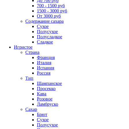
До 700 руб
700 - 1500 руб
1500 - 3000 руб
От 3000 руб
Содержание сахара
Сухое
Полусухое
Полусладкое
Сладкое
Игристое
Страна
Франция
Италия
Испания
Россия
Тип
Шампанское
Просекко
Кава
Розовое
Ламбруско
Сахар
Брют
Сухое
Полусухое