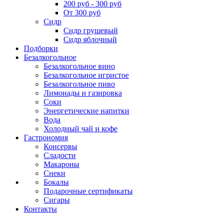
200 руб - 300 руб
От 300 руб
Сидр
Сидр грушевый
Сидр яблочный
Подборки
Безалкогольное
Безалкогольное вино
Безалкогольное игристое
Безалкогольное пиво
Лимонады и газировка
Соки
Энергетические напитки
Вода
Холодный чай и кофе
Гастрономия
Консервы
Сладости
Макароны
Снеки
Бокалы
Подарочные сертификаты
Сигары
Контакты