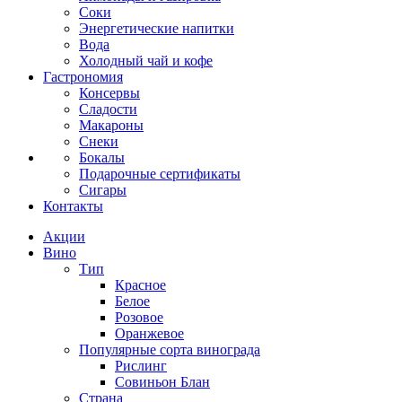
Соки
Энергетические напитки
Вода
Холодный чай и кофе
Гастрономия
Консервы
Сладости
Макароны
Снеки
Бокалы
Подарочные сертификаты
Сигары
Контакты
Акции
Вино
Тип
Красное
Белое
Розовое
Оранжевое
Популярные сорта винограда
Рислинг
Совиньон Блан
Страна