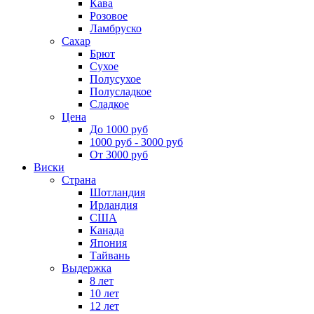
Кава
Розовое
Ламбруско
Сахар
Брют
Сухое
Полусухое
Полусладкое
Сладкое
Цена
До 1000 руб
1000 руб - 3000 руб
От 3000 руб
Виски
Страна
Шотландия
Ирландия
США
Канада
Япония
Тайвань
Выдержка
8 лет
10 лет
12 лет