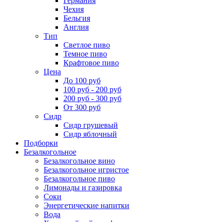
Германия
Чехия
Бельгия
Англия
Тип
Светлое пиво
Темное пиво
Крафтовое пиво
Цена
До 100 руб
100 руб - 200 руб
200 руб - 300 руб
От 300 руб
Сидр
Сидр грушевый
Сидр яблочный
Подборки
Безалкогольное
Безалкогольное вино
Безалкогольное игристое
Безалкогольное пиво
Лимонады и газировка
Соки
Энергетические напитки
Вода