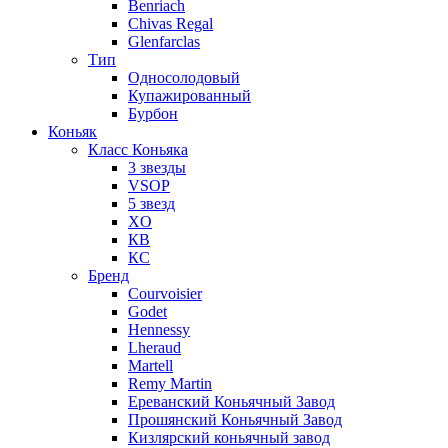
Benriach
Chivas Regal
Glenfarclas
Тип
Односолодовый
Купажированный
Бурбон
Коньяк
Класс Коньяка
3 звезды
VSOP
5 звезд
XO
КВ
КС
Бренд
Courvoisier
Godet
Hennessy
Lheraud
Martell
Remy Martin
Ереванский Коньячный Завод
Прошянский Коньячный Завод
Кизлярский коньячный завод