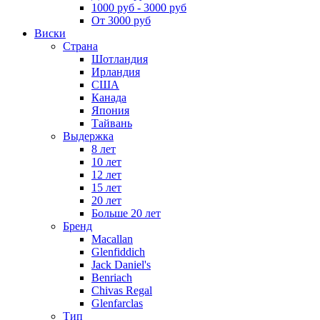
1000 руб - 3000 руб
От 3000 руб
Виски
Страна
Шотландия
Ирландия
США
Канада
Япония
Тайвань
Выдержка
8 лет
10 лет
12 лет
15 лет
20 лет
Больше 20 лет
Бренд
Macallan
Glenfiddich
Jack Daniel's
Benriach
Chivas Regal
Glenfarclas
Тип