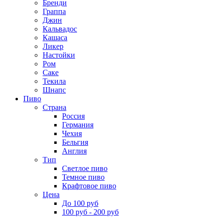
Бренди
Граппа
Джин
Кальвадос
Кашаса
Ликер
Настойки
Ром
Саке
Текила
Шнапс
Пиво
Страна
Россия
Германия
Чехия
Бельгия
Англия
Тип
Светлое пиво
Темное пиво
Крафтовое пиво
Цена
До 100 руб
100 руб - 200 руб