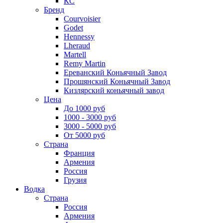
КС
Бренд
Courvoisier
Godet
Hennessy
Lheraud
Martell
Remy Martin
Ереванский Коньячный Завод
Прошянский Коньячный Завод
Кизлярский коньячный завод
Цена
До 1000 руб
1000 - 3000 руб
3000 - 5000 руб
От 5000 руб
Страна
Франция
Армения
Россия
Грузия
Водка
Страна
Россия
Армения