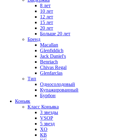
8 лет
10 лет
12 лет
15 лет
20 лет
Больше 20 лет
Бренд
Macallan
Glenfiddich
Jack Daniel's
Benriach
Chivas Regal
Glenfarclas
Тип
Односолодовый
Купажированный
Бурбон
Коньяк
Класс Коньяка
3 звезды
VSOP
5 звезд
XO
КВ