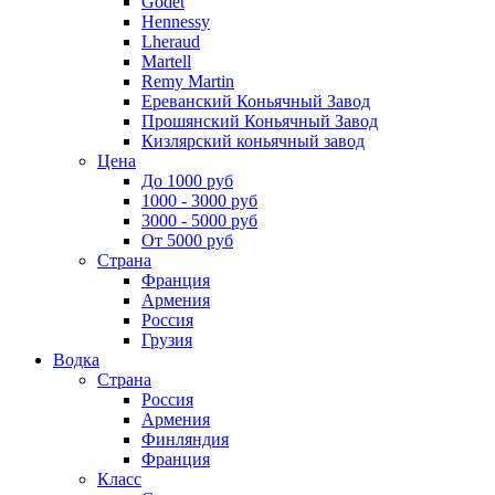
Godet
Hennessy
Lheraud
Martell
Remy Martin
Ереванский Коньячный Завод
Прошянский Коньячный Завод
Кизлярский коньячный завод
Цена
До 1000 руб
1000 - 3000 руб
3000 - 5000 руб
От 5000 руб
Страна
Франция
Армения
Россия
Грузия
Водка
Страна
Россия
Армения
Финляндия
Франция
Класс