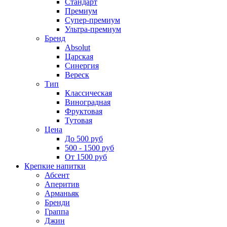
Стандарт
Премиум
Супер-премиум
Ультра-премиум
Бренд
Absolut
Царская
Синергия
Вереск
Тип
Классическая
Виноградная
Фруктовая
Тутовая
Цена
До 500 руб
500 - 1500 руб
От 1500 руб
Крепкие напитки
Абсент
Аперитив
Арманьяк
Бренди
Граппа
Джин