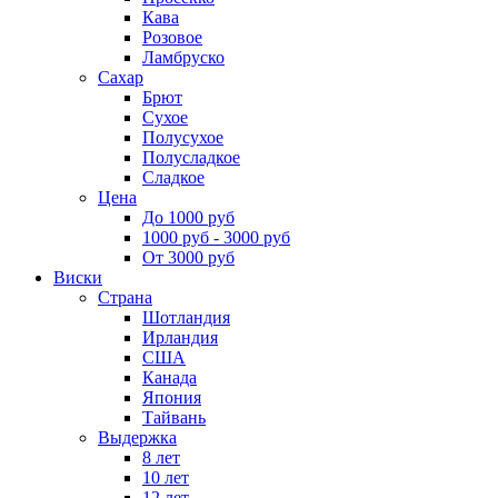
Кава
Розовое
Ламбруско
Сахар
Брют
Сухое
Полусухое
Полусладкое
Сладкое
Цена
До 1000 руб
1000 руб - 3000 руб
От 3000 руб
Виски
Страна
Шотландия
Ирландия
США
Канада
Япония
Тайвань
Выдержка
8 лет
10 лет
12 лет