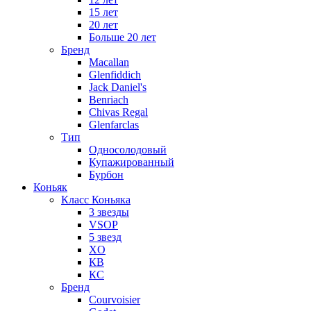
15 лет
20 лет
Больше 20 лет
Бренд
Macallan
Glenfiddich
Jack Daniel's
Benriach
Chivas Regal
Glenfarclas
Тип
Односолодовый
Купажированный
Бурбон
Коньяк
Класс Коньяка
3 звезды
VSOP
5 звезд
XO
КВ
КС
Бренд
Courvoisier