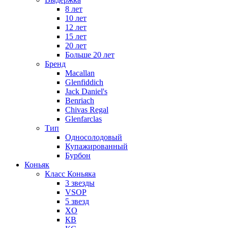
8 лет
10 лет
12 лет
15 лет
20 лет
Больше 20 лет
Бренд
Macallan
Glenfiddich
Jack Daniel's
Benriach
Chivas Regal
Glenfarclas
Тип
Односолодовый
Купажированный
Бурбон
Коньяк
Класс Коньяка
3 звезды
VSOP
5 звезд
XO
КВ