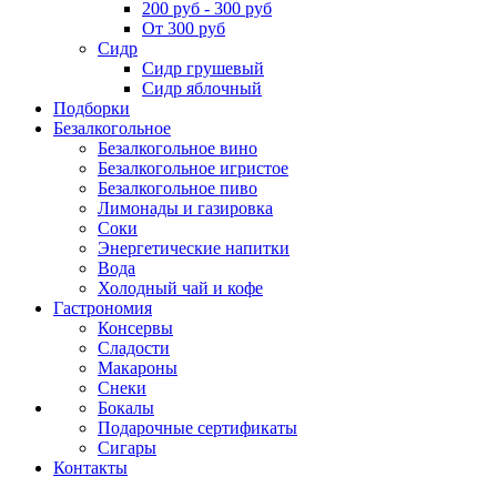
200 руб - 300 руб
От 300 руб
Сидр
Сидр грушевый
Сидр яблочный
Подборки
Безалкогольное
Безалкогольное вино
Безалкогольное игристое
Безалкогольное пиво
Лимонады и газировка
Соки
Энергетические напитки
Вода
Холодный чай и кофе
Гастрономия
Консервы
Сладости
Макароны
Снеки
Бокалы
Подарочные сертификаты
Сигары
Контакты