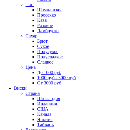
Тип
Шампанское
Просекко
Кава
Розовое
Ламбруско
Сахар
Брют
Сухое
Полусухое
Полусладкое
Сладкое
Цена
До 1000 руб
1000 руб - 3000 руб
От 3000 руб
Виски
Страна
Шотландия
Ирландия
США
Канада
Япония
Тайвань
Выдержка