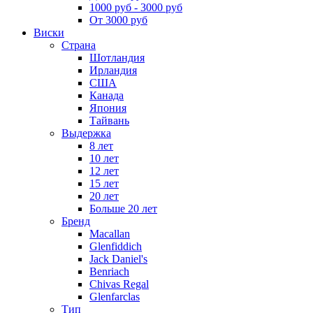
1000 руб - 3000 руб
От 3000 руб
Виски
Страна
Шотландия
Ирландия
США
Канада
Япония
Тайвань
Выдержка
8 лет
10 лет
12 лет
15 лет
20 лет
Больше 20 лет
Бренд
Macallan
Glenfiddich
Jack Daniel's
Benriach
Chivas Regal
Glenfarclas
Тип