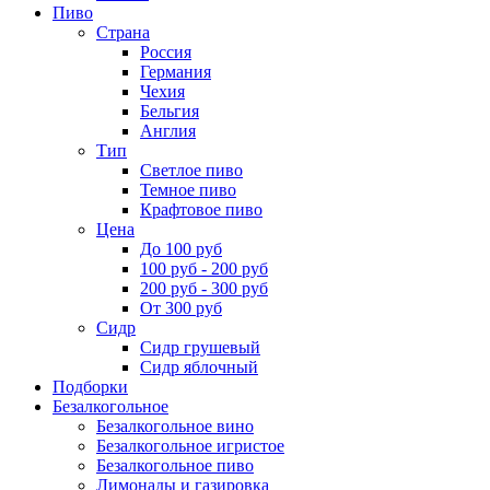
Пиво
Страна
Россия
Германия
Чехия
Бельгия
Англия
Тип
Светлое пиво
Темное пиво
Крафтовое пиво
Цена
До 100 руб
100 руб - 200 руб
200 руб - 300 руб
От 300 руб
Сидр
Сидр грушевый
Сидр яблочный
Подборки
Безалкогольное
Безалкогольное вино
Безалкогольное игристое
Безалкогольное пиво
Лимонады и газировка