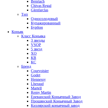
Benriach
Chivas Regal
Glenfarclas
Тип
Односолодовый
Купажированный
Бурбон
Коньяк
Класс Коньяка
3 звезды
VSOP
5 звезд
XO
КВ
КС
Бренд
Courvoisier
Godet
Hennessy
Lheraud
Martell
Remy Martin
Ереванский Коньячный Завод
Прошянский Коньячный Завод
Кизлярский коньячный завод