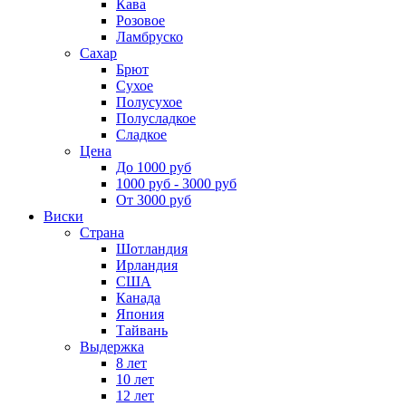
Кава
Розовое
Ламбруско
Сахар
Брют
Сухое
Полусухое
Полусладкое
Сладкое
Цена
До 1000 руб
1000 руб - 3000 руб
От 3000 руб
Виски
Страна
Шотландия
Ирландия
США
Канада
Япония
Тайвань
Выдержка
8 лет
10 лет
12 лет