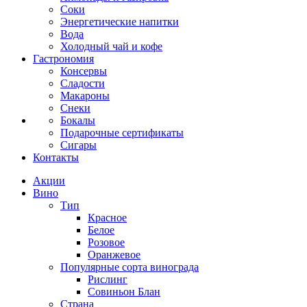
Соки
Энергетические напитки
Вода
Холодный чай и кофе
Гастрономия
Консервы
Сладости
Макароны
Снеки
Бокалы
Подарочные сертификаты
Сигары
Контакты
Акции
Вино
Тип
Красное
Белое
Розовое
Оранжевое
Популярные сорта винограда
Рислинг
Совиньон Блан
Страна