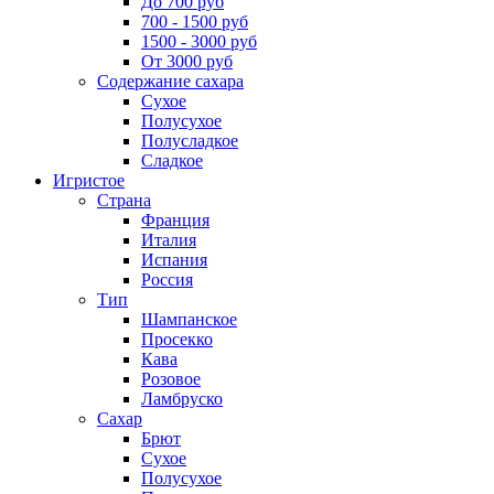
До 700 руб
700 - 1500 руб
1500 - 3000 руб
От 3000 руб
Содержание сахара
Сухое
Полусухое
Полусладкое
Сладкое
Игристое
Страна
Франция
Италия
Испания
Россия
Тип
Шампанское
Просекко
Кава
Розовое
Ламбруско
Сахар
Брют
Сухое
Полусухое