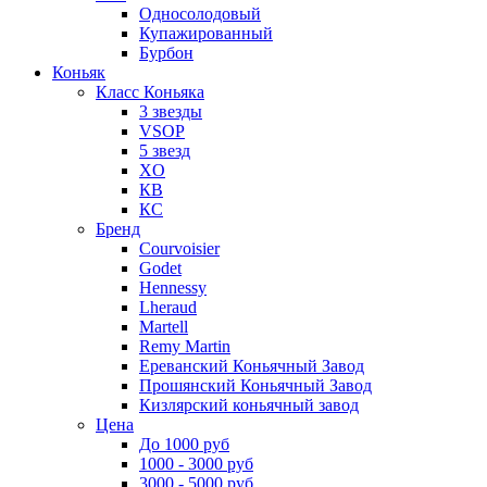
Односолодовый
Купажированный
Бурбон
Коньяк
Класс Коньяка
3 звезды
VSOP
5 звезд
XO
КВ
КС
Бренд
Courvoisier
Godet
Hennessy
Lheraud
Martell
Remy Martin
Ереванский Коньячный Завод
Прошянский Коньячный Завод
Кизлярский коньячный завод
Цена
До 1000 руб
1000 - 3000 руб
3000 - 5000 руб