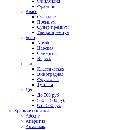
Финляндия
Франция
Класс
Стандарт
Премиум
Супер-премиум
Ультра-премиум
Бренд
Absolut
Царская
Синергия
Вереск
Тип
Классическая
Виноградная
Фруктовая
Тутовая
Цена
До 500 руб
500 - 1500 руб
От 1500 руб
Крепкие напитки
Абсент
Аперитив
Арманьяк