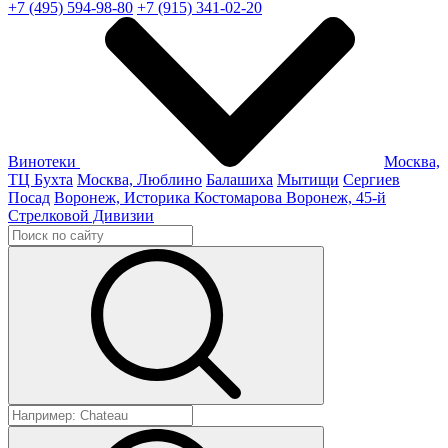
+7 (495) 594-98-80
+7 (915) 341-02-20
Винотеки
Москва,
ТЦ Бухта
Москва, Люблино
Балашиха
Мытищи
Сергиев
Посад
Воронеж, Историка Костомарова
Воронеж, 45-й
Стрелковой Дивизии