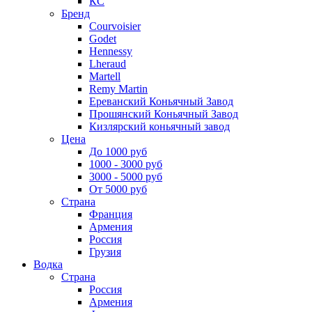
КС
Бренд
Courvoisier
Godet
Hennessy
Lheraud
Martell
Remy Martin
Ереванский Коньячный Завод
Прошянский Коньячный Завод
Кизлярский коньячный завод
Цена
До 1000 руб
1000 - 3000 руб
3000 - 5000 руб
От 5000 руб
Страна
Франция
Армения
Россия
Грузия
Водка
Страна
Россия
Армения