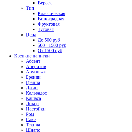
Вереск
Тип
Классическая
Виноградная
Фруктовая
Тутовая
Цена
До 500 руб
500 - 1500 руб
От 1500 руб
Крепкие напитки
Абсент
Аперитив
Арманьяк
Бренди
Граппа
Джин
Кальвадос
Кашаса
Ликер
Настойки
Ром
Саке
Текила
Шнапс