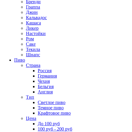
Бренди
Граппа
Джин
Кальвадос
Кашаса
Ликер
Настойки
Ром
Саке
Текила
Шнапс
Пиво
Страна
Россия
Германия
Чехия
Бельгия
Англия
Тип
Светлое пиво
Темное пиво
Крафтовое пиво
Цена
До 100 руб
100 руб - 200 руб