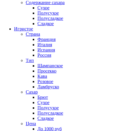
Содержание сахара
Сухое
Полусухое
Полусладкое
Сладкое
Игристое
Страна
Франция
Италия
Испания
Россия
Тип
Шампанское
Просекко
Кава
Розовое
Ламбруско
Сахар
Брют
Сухое
Полусухое
Полусладкое
Сладкое
Цена
До 1000 руб