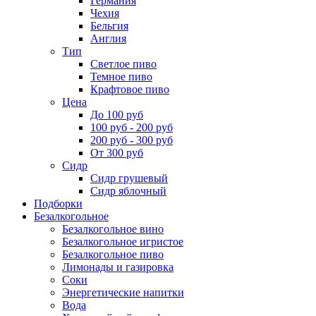
Германия
Чехия
Бельгия
Англия
Тип
Светлое пиво
Темное пиво
Крафтовое пиво
Цена
До 100 руб
100 руб - 200 руб
200 руб - 300 руб
От 300 руб
Сидр
Сидр грушевый
Сидр яблочный
Подборки
Безалкогольное
Безалкогольное вино
Безалкогольное игристое
Безалкогольное пиво
Лимонады и газировка
Соки
Энергетические напитки
Вода