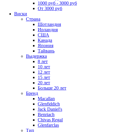
1000 руб - 3000 руб
От 3000 руб
Виски
Страна
Шотландия
Ирландия
США
Канада
Япония
Тайвань
Выдержка
8 лет
10 лет
12 лет
15 лет
20 лет
Больше 20 лет
Бренд
Macallan
Glenfiddich
Jack Daniel's
Benriach
Chivas Regal
Glenfarclas
Тип