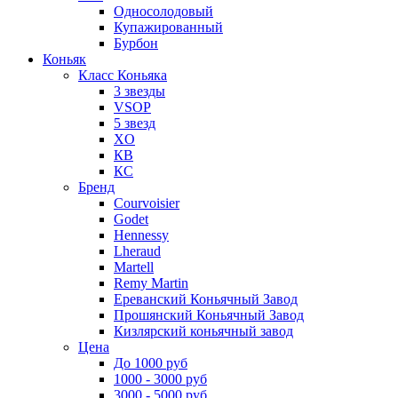
Односолодовый
Купажированный
Бурбон
Коньяк
Класс Коньяка
3 звезды
VSOP
5 звезд
XO
КВ
КС
Бренд
Courvoisier
Godet
Hennessy
Lheraud
Martell
Remy Martin
Ереванский Коньячный Завод
Прошянский Коньячный Завод
Кизлярский коньячный завод
Цена
До 1000 руб
1000 - 3000 руб
3000 - 5000 руб