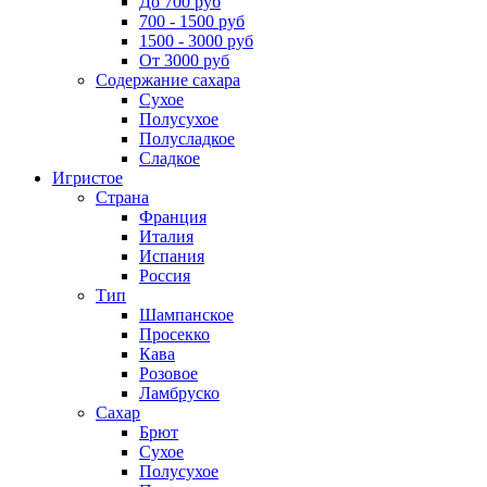
До 700 руб
700 - 1500 руб
1500 - 3000 руб
От 3000 руб
Содержание сахара
Сухое
Полусухое
Полусладкое
Сладкое
Игристое
Страна
Франция
Италия
Испания
Россия
Тип
Шампанское
Просекко
Кава
Розовое
Ламбруско
Сахар
Брют
Сухое
Полусухое