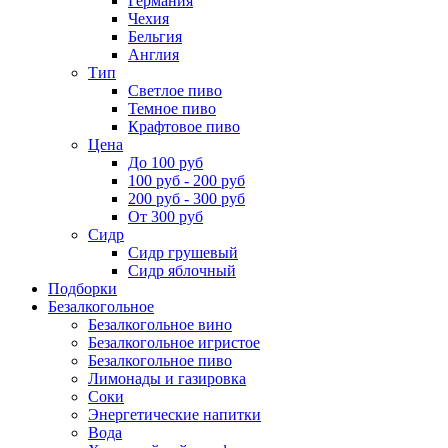
Германия
Чехия
Бельгия
Англия
Тип
Светлое пиво
Темное пиво
Крафтовое пиво
Цена
До 100 руб
100 руб - 200 руб
200 руб - 300 руб
От 300 руб
Сидр
Сидр грушевый
Сидр яблочный
Подборки
Безалкогольное
Безалкогольное вино
Безалкогольное игристое
Безалкогольное пиво
Лимонады и газировка
Соки
Энергетические напитки
Вода