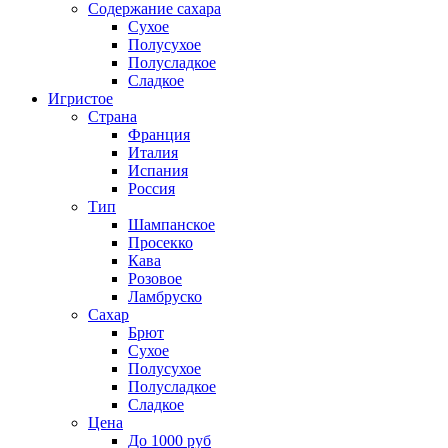
Содержание сахара
Сухое
Полусухое
Полусладкое
Сладкое
Игристое
Страна
Франция
Италия
Испания
Россия
Тип
Шампанское
Просекко
Кава
Розовое
Ламбруско
Сахар
Брют
Сухое
Полусухое
Полусладкое
Сладкое
Цена
До 1000 руб