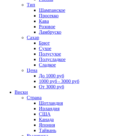
Тип
Шампанское
Просекко
Кава
Розовое
Ламбруско
Сахар
Брют
Сухое
Полусухое
Полусладкое
Сладкое
Цена
До 1000 руб
1000 руб - 3000 руб
От 3000 руб
Виски
Страна
Шотландия
Ирландия
США
Канада
Япония
Тайвань
Выдержка