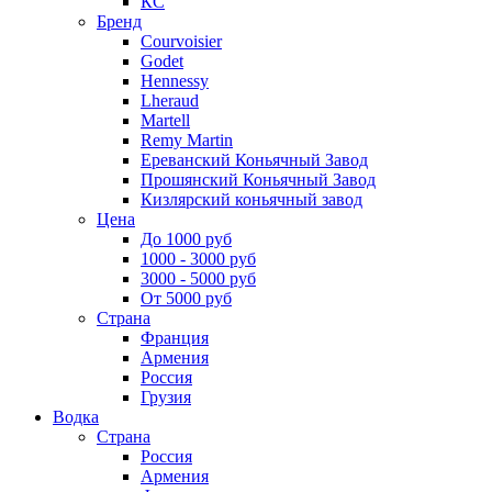
КС
Бренд
Courvoisier
Godet
Hennessy
Lheraud
Martell
Remy Martin
Ереванский Коньячный Завод
Прошянский Коньячный Завод
Кизлярский коньячный завод
Цена
До 1000 руб
1000 - 3000 руб
3000 - 5000 руб
От 5000 руб
Страна
Франция
Армения
Россия
Грузия
Водка
Страна
Россия
Армения