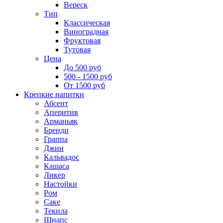
Вереск
Тип
Классическая
Виноградная
Фруктовая
Тутовая
Цена
До 500 руб
500 - 1500 руб
От 1500 руб
Крепкие напитки
Абсент
Аперитив
Арманьяк
Бренди
Граппа
Джин
Кальвадос
Кашаса
Ликер
Настойки
Ром
Саке
Текила
Шнапс