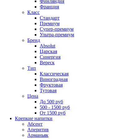
Финляндия
Франция
Класс
Стандарт
Премиум
Супер-премиум
Ультра-премиум
Бренд
Absolut
Царская
Синергия
Вереск
Тип
Классическая
Виноградная
Фруктовая
Тутовая
Цена
До 500 руб
500 - 1500 руб
От 1500 руб
Крепкие напитки
Абсент
Аперитив
Арманьяк