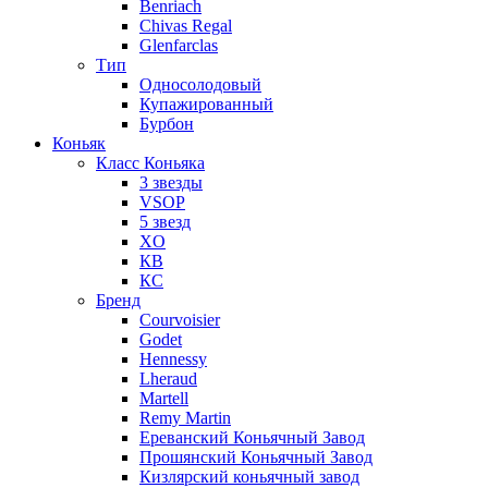
Benriach
Chivas Regal
Glenfarclas
Тип
Односолодовый
Купажированный
Бурбон
Коньяк
Класс Коньяка
3 звезды
VSOP
5 звезд
XO
КВ
КС
Бренд
Courvoisier
Godet
Hennessy
Lheraud
Martell
Remy Martin
Ереванский Коньячный Завод
Прошянский Коньячный Завод
Кизлярский коньячный завод