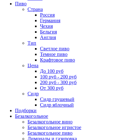
Пиво
Страна
Россия
Германия
Чехия
Бельгия
Англия
Тип
Светлое пиво
Темное пиво
Крафтовое пиво
Цена
До 100 руб
100 руб - 200 руб
200 руб - 300 руб
От 300 руб
Сидр
Сидр грушевый
Сидр яблочный
Подборки
Безалкогольное
Безалкогольное вино
Безалкогольное игристое
Безалкогольное пиво
Лимонады и газировка