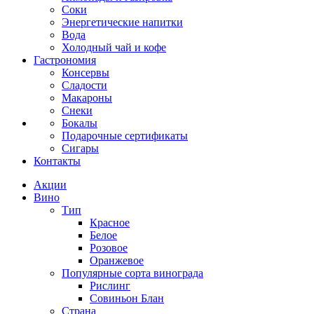
Соки
Энергетические напитки
Вода
Холодный чай и кофе
Гастрономия
Консервы
Сладости
Макароны
Снеки
Бокалы
Подарочные сертификаты
Сигары
Контакты
Акции
Вино
Тип
Красное
Белое
Розовое
Оранжевое
Популярные сорта винограда
Рислинг
Совиньон Блан
Страна