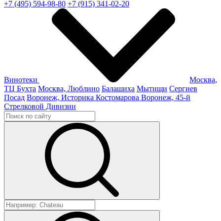
+7 (495) 594-98-80
+7 (915) 341-02-20
Винотеки
Москва,
ТЦ Бухта
Москва, Люблино
Балашиха
Мытищи
Сергиев
Посад
Воронеж, Историка Костомарова
Воронеж, 45-й
Стрелковой Дивизии