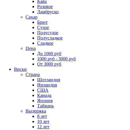
Кава
Розовое
Ламбруско
Сахар
Брют
Сухое
Полусухое
Полусладкое
Сладкое
Цена
До 1000 руб
1000 руб - 3000 руб
От 3000 руб
Виски
Страна
Шотландия
Ирландия
США
Канада
Япония
Тайвань
Выдержка
8 лет
10 лет
12 лет