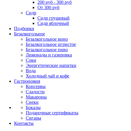
200 руб - 300 руб
От 300 руб
Сидр
Сидр грушевый
Сидр яблочный
Подборки
Безалкогольное
Безалкогольное вино
Безалкогольное игристое
Безалкогольное пиво
Лимонады и газировка
Соки
Энергетические напитки
Вода
Холодный чай и кофе
Гастрономия
Консервы
Сладости
Макароны
Снеки
Бокалы
Подарочные сертификаты
Сигары
Контакты