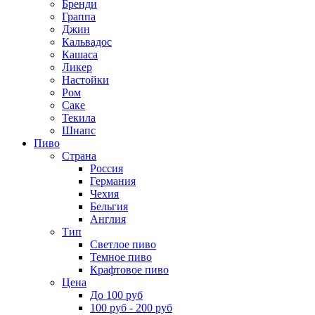
Бренди
Граппа
Джин
Кальвадос
Кашаса
Ликер
Настойки
Ром
Саке
Текила
Шнапс
Пиво
Страна
Россия
Германия
Чехия
Бельгия
Англия
Тип
Светлое пиво
Темное пиво
Крафтовое пиво
Цена
До 100 руб
100 руб - 200 руб