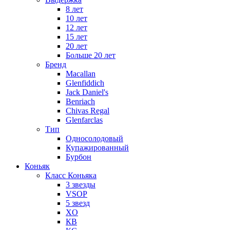
8 лет
10 лет
12 лет
15 лет
20 лет
Больше 20 лет
Бренд
Macallan
Glenfiddich
Jack Daniel's
Benriach
Chivas Regal
Glenfarclas
Тип
Односолодовый
Купажированный
Бурбон
Коньяк
Класс Коньяка
3 звезды
VSOP
5 звезд
XO
КВ