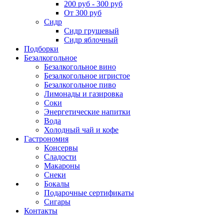
200 руб - 300 руб
От 300 руб
Сидр
Сидр грушевый
Сидр яблочный
Подборки
Безалкогольное
Безалкогольное вино
Безалкогольное игристое
Безалкогольное пиво
Лимонады и газировка
Соки
Энергетические напитки
Вода
Холодный чай и кофе
Гастрономия
Консервы
Сладости
Макароны
Снеки
Бокалы
Подарочные сертификаты
Сигары
Контакты