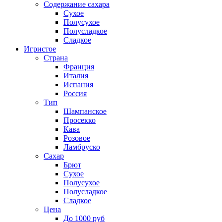
Содержание сахара
Сухое
Полусухое
Полусладкое
Сладкое
Игристое
Страна
Франция
Италия
Испания
Россия
Тип
Шампанское
Просекко
Кава
Розовое
Ламбруско
Сахар
Брют
Сухое
Полусухое
Полусладкое
Сладкое
Цена
До 1000 руб