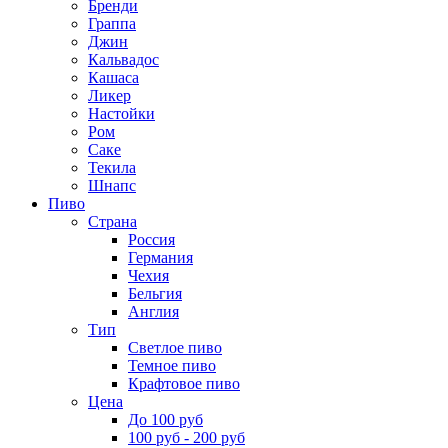
Бренди
Граппа
Джин
Кальвадос
Кашаса
Ликер
Настойки
Ром
Саке
Текила
Шнапс
Пиво
Страна
Россия
Германия
Чехия
Бельгия
Англия
Тип
Светлое пиво
Темное пиво
Крафтовое пиво
Цена
До 100 руб
100 руб - 200 руб