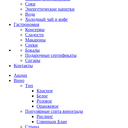
Соки
Энергетические напитки
Вода
Холодный чай и кофе
Гастрономия
Консервы
Сладости
Макароны
Снеки
Бокалы
Подарочные сертификаты
Сигары
Контакты
Акции
Вино
Тип
Красное
Белое
Розовое
Оранжевое
Популярные сорта винограда
Рислинг
Совиньон Блан
Страна