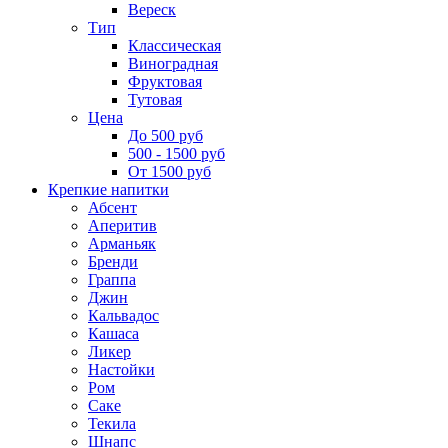
Вереск
Тип
Классическая
Виноградная
Фруктовая
Тутовая
Цена
До 500 руб
500 - 1500 руб
От 1500 руб
Крепкие напитки
Абсент
Аперитив
Арманьяк
Бренди
Граппа
Джин
Кальвадос
Кашаса
Ликер
Настойки
Ром
Саке
Текила
Шнапс