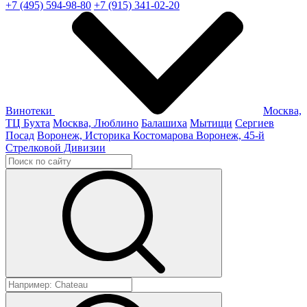
+7 (495) 594-98-80
+7 (915) 341-02-20
Винотеки
Москва,
ТЦ Бухта
Москва, Люблино
Балашиха
Мытищи
Сергиев
Посад
Воронеж, Историка Костомарова
Воронеж, 45-й
Стрелковой Дивизии