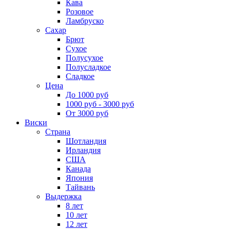
Кава
Розовое
Ламбруско
Сахар
Брют
Сухое
Полусухое
Полусладкое
Сладкое
Цена
До 1000 руб
1000 руб - 3000 руб
От 3000 руб
Виски
Страна
Шотландия
Ирландия
США
Канада
Япония
Тайвань
Выдержка
8 лет
10 лет
12 лет