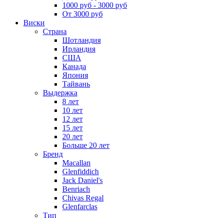
1000 руб - 3000 руб
От 3000 руб
Виски
Страна
Шотландия
Ирландия
США
Канада
Япония
Тайвань
Выдержка
8 лет
10 лет
12 лет
15 лет
20 лет
Больше 20 лет
Бренд
Macallan
Glenfiddich
Jack Daniel's
Benriach
Chivas Regal
Glenfarclas
Тип