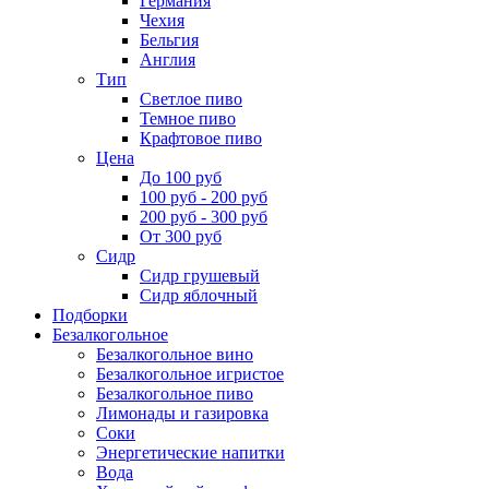
Германия
Чехия
Бельгия
Англия
Тип
Светлое пиво
Темное пиво
Крафтовое пиво
Цена
До 100 руб
100 руб - 200 руб
200 руб - 300 руб
От 300 руб
Сидр
Сидр грушевый
Сидр яблочный
Подборки
Безалкогольное
Безалкогольное вино
Безалкогольное игристое
Безалкогольное пиво
Лимонады и газировка
Соки
Энергетические напитки
Вода