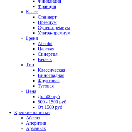
Финляндия
Франция
Класс
Стандарт
Премиум
Супер-премиум
Ультра-премиум
Бренд
Absolut
Царская
Синергия
Вереск
Тип
Классическая
Виноградная
Фруктовая
Тутовая
Цена
До 500 руб
500 - 1500 руб
От 1500 руб
Крепкие напитки
Абсент
Аперитив
Арманьяк