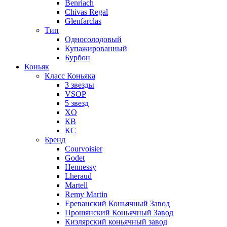
Benriach
Chivas Regal
Glenfarclas
Тип
Односолодовый
Купажированный
Бурбон
Коньяк
Класс Коньяка
3 звезды
VSOP
5 звезд
XO
КВ
КС
Бренд
Courvoisier
Godet
Hennessy
Lheraud
Martell
Remy Martin
Ереванский Коньячный Завод
Прошянский Коньячный Завод
Кизлярский коньячный завод