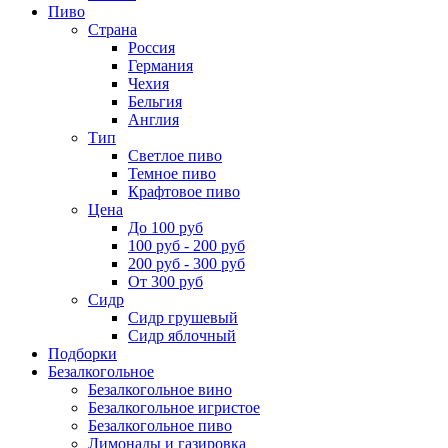
Пиво
Страна
Россия
Германия
Чехия
Бельгия
Англия
Тип
Светлое пиво
Темное пиво
Крафтовое пиво
Цена
До 100 руб
100 руб - 200 руб
200 руб - 300 руб
От 300 руб
Сидр
Сидр грушевый
Сидр яблочный
Подборки
Безалкогольное
Безалкогольное вино
Безалкогольное игристое
Безалкогольное пиво
Лимонады и газировка