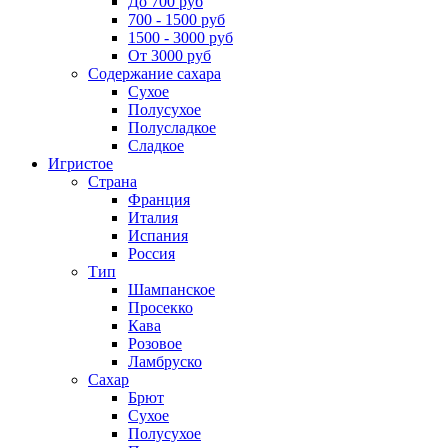
До 700 руб
700 - 1500 руб
1500 - 3000 руб
От 3000 руб
Содержание сахара
Сухое
Полусухое
Полусладкое
Сладкое
Игристое
Страна
Франция
Италия
Испания
Россия
Тип
Шампанское
Просекко
Кава
Розовое
Ламбруско
Сахар
Брют
Сухое
Полусухое