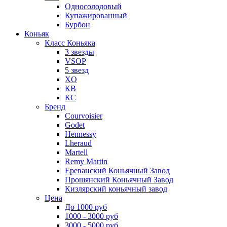
Односолодовый
Купажированный
Бурбон
Коньяк
Класс Коньяка
3 звезды
VSOP
5 звезд
XO
КВ
КС
Бренд
Courvoisier
Godet
Hennessy
Lheraud
Martell
Remy Martin
Ереванский Коньячный Завод
Прошянский Коньячный Завод
Кизлярский коньячный завод
Цена
До 1000 руб
1000 - 3000 руб
3000 - 5000 руб