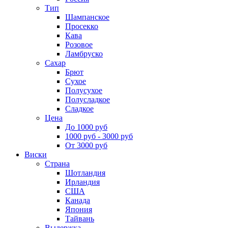
Тип
Шампанское
Просекко
Кава
Розовое
Ламбруско
Сахар
Брют
Сухое
Полусухое
Полусладкое
Сладкое
Цена
До 1000 руб
1000 руб - 3000 руб
От 3000 руб
Виски
Страна
Шотландия
Ирландия
США
Канада
Япония
Тайвань
Выдержка