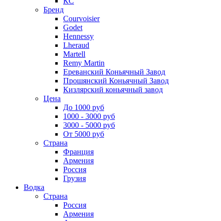
КС
Бренд
Courvoisier
Godet
Hennessy
Lheraud
Martell
Remy Martin
Ереванский Коньячный Завод
Прошянский Коньячный Завод
Кизлярский коньячный завод
Цена
До 1000 руб
1000 - 3000 руб
3000 - 5000 руб
От 5000 руб
Страна
Франция
Армения
Россия
Грузия
Водка
Страна
Россия
Армения