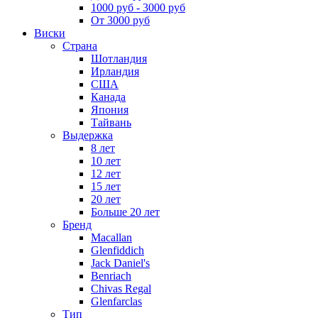
1000 руб - 3000 руб
От 3000 руб
Виски
Страна
Шотландия
Ирландия
США
Канада
Япония
Тайвань
Выдержка
8 лет
10 лет
12 лет
15 лет
20 лет
Больше 20 лет
Бренд
Macallan
Glenfiddich
Jack Daniel's
Benriach
Chivas Regal
Glenfarclas
Тип