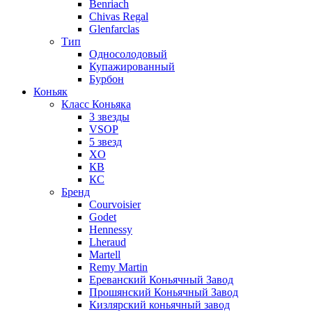
Benriach
Chivas Regal
Glenfarclas
Тип
Односолодовый
Купажированный
Бурбон
Коньяк
Класс Коньяка
3 звезды
VSOP
5 звезд
XO
КВ
КС
Бренд
Courvoisier
Godet
Hennessy
Lheraud
Martell
Remy Martin
Ереванский Коньячный Завод
Прошянский Коньячный Завод
Кизлярский коньячный завод