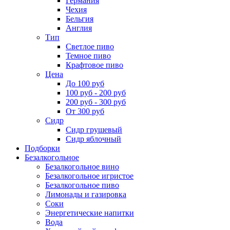
Германия
Чехия
Бельгия
Англия
Тип
Светлое пиво
Темное пиво
Крафтовое пиво
Цена
До 100 руб
100 руб - 200 руб
200 руб - 300 руб
От 300 руб
Сидр
Сидр грушевый
Сидр яблочный
Подборки
Безалкогольное
Безалкогольное вино
Безалкогольное игристое
Безалкогольное пиво
Лимонады и газировка
Соки
Энергетические напитки
Вода