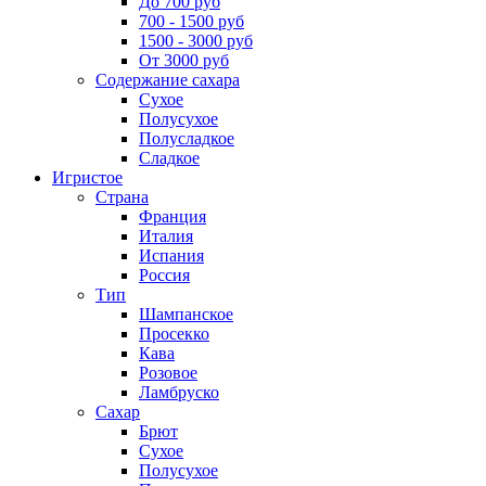
До 700 руб
700 - 1500 руб
1500 - 3000 руб
От 3000 руб
Содержание сахара
Сухое
Полусухое
Полусладкое
Сладкое
Игристое
Страна
Франция
Италия
Испания
Россия
Тип
Шампанское
Просекко
Кава
Розовое
Ламбруско
Сахар
Брют
Сухое
Полусухое