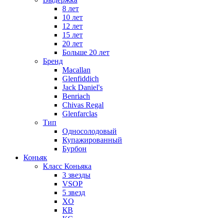
8 лет
10 лет
12 лет
15 лет
20 лет
Больше 20 лет
Бренд
Macallan
Glenfiddich
Jack Daniel's
Benriach
Chivas Regal
Glenfarclas
Тип
Односолодовый
Купажированный
Бурбон
Коньяк
Класс Коньяка
3 звезды
VSOP
5 звезд
XO
КВ