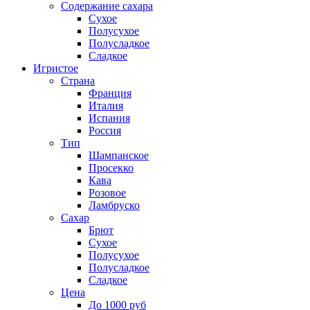
Содержание сахара
Сухое
Полусухое
Полусладкое
Сладкое
Игристое
Страна
Франция
Италия
Испания
Россия
Тип
Шампанское
Просекко
Кава
Розовое
Ламбруско
Сахар
Брют
Сухое
Полусухое
Полусладкое
Сладкое
Цена
До 1000 руб