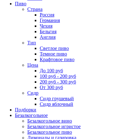
Пиво
Страна
Россия
Германия
Чехия
Бельгия
Англия
Тип
Светлое пиво
Темное пиво
Крафтовое пиво
Цена
До 100 руб
100 руб - 200 руб
200 руб - 300 руб
От 300 руб
Сидр
Сидр грушевый
Сидр яблочный
Подборки
Безалкогольное
Безалкогольное вино
Безалкогольное игристое
Безалкогольное пиво
Лимонады и газировка