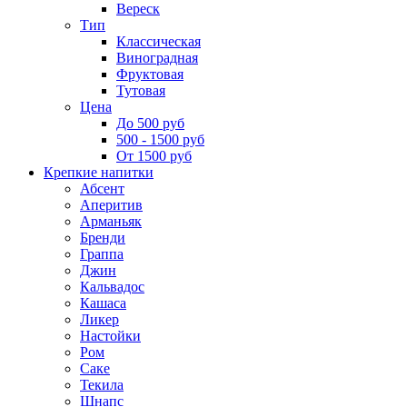
Вереск
Тип
Классическая
Виноградная
Фруктовая
Тутовая
Цена
До 500 руб
500 - 1500 руб
От 1500 руб
Крепкие напитки
Абсент
Аперитив
Арманьяк
Бренди
Граппа
Джин
Кальвадос
Кашаса
Ликер
Настойки
Ром
Саке
Текила
Шнапс