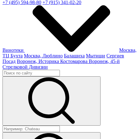
+7 (495) 594-98-80
+7 (915) 341-02-20
Винотеки
Москва,
ТЦ Бухта
Москва, Люблино
Балашиха
Мытищи
Сергиев
Посад
Воронеж, Историка Костомарова
Воронеж, 45-й
Стрелковой Дивизии