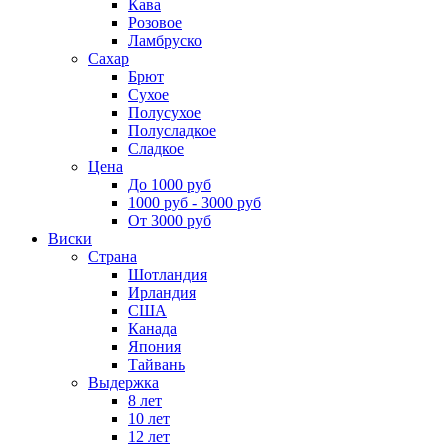
Кава
Розовое
Ламбруско
Сахар
Брют
Сухое
Полусухое
Полусладкое
Сладкое
Цена
До 1000 руб
1000 руб - 3000 руб
От 3000 руб
Виски
Страна
Шотландия
Ирландия
США
Канада
Япония
Тайвань
Выдержка
8 лет
10 лет
12 лет