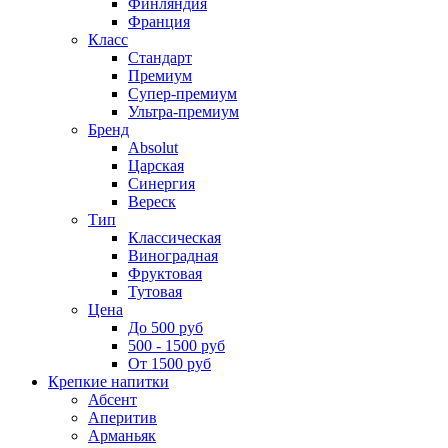
Финляндия
Франция
Класс
Стандарт
Премиум
Супер-премиум
Ультра-премиум
Бренд
Absolut
Царская
Синергия
Вереск
Тип
Классическая
Виноградная
Фруктовая
Тутовая
Цена
До 500 руб
500 - 1500 руб
От 1500 руб
Крепкие напитки
Абсент
Аперитив
Арманьяк