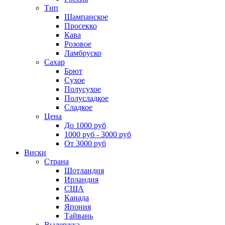
Тип
Шампанское
Просекко
Кава
Розовое
Ламбруско
Сахар
Брют
Сухое
Полусухое
Полусладкое
Сладкое
Цена
До 1000 руб
1000 руб - 3000 руб
От 3000 руб
Виски
Страна
Шотландия
Ирландия
США
Канада
Япония
Тайвань
Выдержка