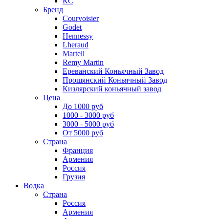
КС
Бренд
Courvoisier
Godet
Hennessy
Lheraud
Martell
Remy Martin
Ереванский Коньячный Завод
Прошянский Коньячный Завод
Кизлярский коньячный завод
Цена
До 1000 руб
1000 - 3000 руб
3000 - 5000 руб
От 5000 руб
Страна
Франция
Армения
Россия
Грузия
Водка
Страна
Россия
Армения