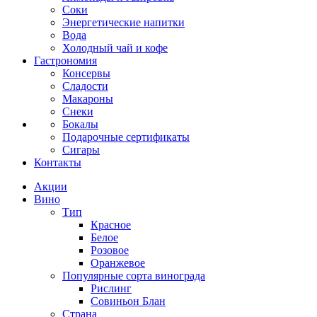
Соки
Энергетические напитки
Вода
Холодный чай и кофе
Гастрономия
Консервы
Сладости
Макароны
Снеки
Бокалы
Подарочные сертификаты
Сигары
Контакты
Акции
Вино
Тип
Красное
Белое
Розовое
Оранжевое
Популярные сорта винограда
Рислинг
Совиньон Блан
Страна