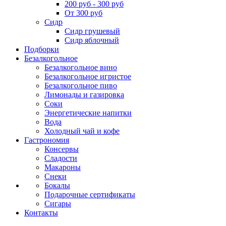
200 руб - 300 руб
От 300 руб
Сидр
Сидр грушевый
Сидр яблочный
Подборки
Безалкогольное
Безалкогольное вино
Безалкогольное игристое
Безалкогольное пиво
Лимонады и газировка
Соки
Энергетические напитки
Вода
Холодный чай и кофе
Гастрономия
Консервы
Сладости
Макароны
Снеки
Бокалы
Подарочные сертификаты
Сигары
Контакты