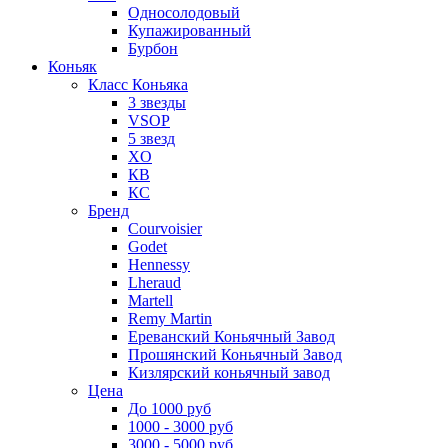
Односолодовый
Купажированный
Бурбон
Коньяк
Класс Коньяка
3 звезды
VSOP
5 звезд
XO
КВ
КС
Бренд
Courvoisier
Godet
Hennessy
Lheraud
Martell
Remy Martin
Ереванский Коньячный Завод
Прошянский Коньячный Завод
Кизлярский коньячный завод
Цена
До 1000 руб
1000 - 3000 руб
3000 - 5000 руб