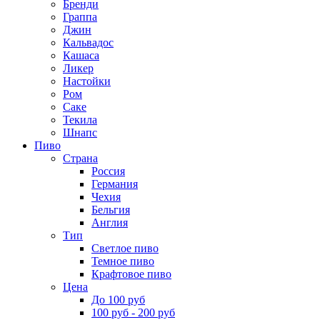
Бренди
Граппа
Джин
Кальвадос
Кашаса
Ликер
Настойки
Ром
Саке
Текила
Шнапс
Пиво
Страна
Россия
Германия
Чехия
Бельгия
Англия
Тип
Светлое пиво
Темное пиво
Крафтовое пиво
Цена
До 100 руб
100 руб - 200 руб