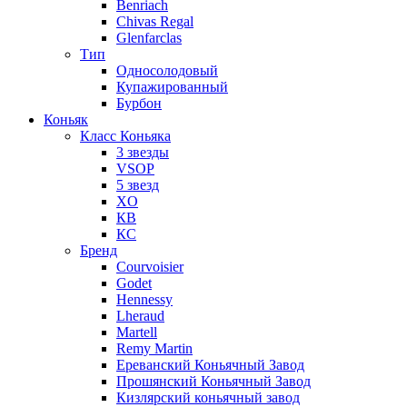
Benriach
Chivas Regal
Glenfarclas
Тип
Односолодовый
Купажированный
Бурбон
Коньяк
Класс Коньяка
3 звезды
VSOP
5 звезд
XO
КВ
КС
Бренд
Courvoisier
Godet
Hennessy
Lheraud
Martell
Remy Martin
Ереванский Коньячный Завод
Прошянский Коньячный Завод
Кизлярский коньячный завод