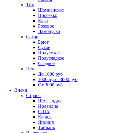
Тип
Шампанское
Просекко
Кава
Розовое
Ламбруско
Сахар
Брют
Сухое
Полусухое
Полусладкое
Сладкое
Цена
До 1000 руб
1000 руб - 3000 руб
От 3000 руб
Виски
Страна
Шотландия
Ирландия
США
Канада
Япония
Тайвань
Выдержка