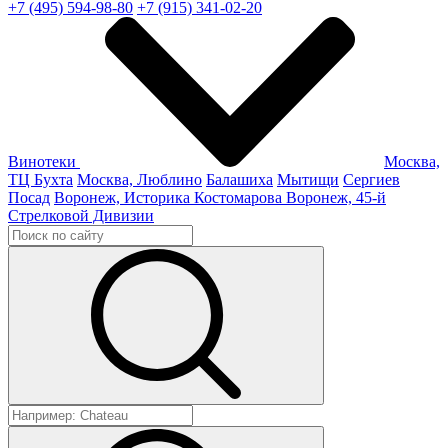
+7 (495) 594-98-80
+7 (915) 341-02-20
Винотеки
Москва,
ТЦ Бухта
Москва, Люблино
Балашиха
Мытищи
Сергиев
Посад
Воронеж, Историка Костомарова
Воронеж, 45-й
Стрелковой Дивизии