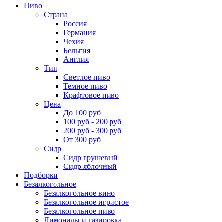
Пиво
Страна
Россия
Германия
Чехия
Бельгия
Англия
Тип
Светлое пиво
Темное пиво
Крафтовое пиво
Цена
До 100 руб
100 руб - 200 руб
200 руб - 300 руб
От 300 руб
Сидр
Сидр грушевый
Сидр яблочный
Подборки
Безалкогольное
Безалкогольное вино
Безалкогольное игристое
Безалкогольное пиво
Лимонады и газировка