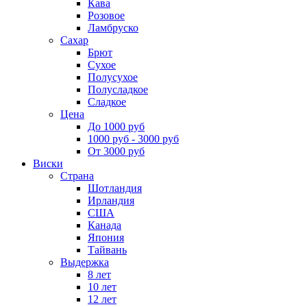
Кава
Розовое
Ламбруско
Сахар
Брют
Сухое
Полусухое
Полусладкое
Сладкое
Цена
До 1000 руб
1000 руб - 3000 руб
От 3000 руб
Виски
Страна
Шотландия
Ирландия
США
Канада
Япония
Тайвань
Выдержка
8 лет
10 лет
12 лет