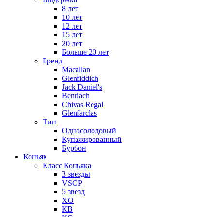
8 лет
10 лет
12 лет
15 лет
20 лет
Больше 20 лет
Бренд
Macallan
Glenfiddich
Jack Daniel's
Benriach
Chivas Regal
Glenfarclas
Тип
Односолодовый
Купажированный
Бурбон
Коньяк
Класс Коньяка
3 звезды
VSOP
5 звезд
XO
КВ