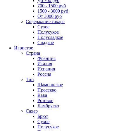
До 700 руб
700 - 1500 руб
1500 - 3000 руб
От 3000 руб
Содержание сахара
Сухое
Полусухое
Полусладкое
Сладкое
Игристое
Страна
Франция
Италия
Испания
Россия
Тип
Шампанское
Просекко
Кава
Розовое
Ламбруско
Сахар
Брют
Сухое
Полусухое