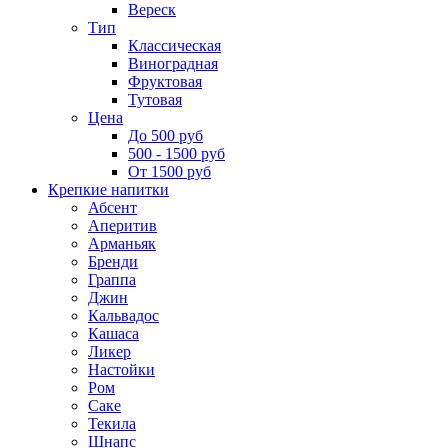
Вереск
Тип
Классическая
Виноградная
Фруктовая
Тутовая
Цена
До 500 руб
500 - 1500 руб
От 1500 руб
Крепкие напитки
Абсент
Аперитив
Арманьяк
Бренди
Граппа
Джин
Кальвадос
Кашаса
Ликер
Настойки
Ром
Саке
Текила
Шнапс