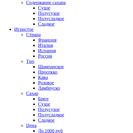
Содержание сахара
Сухое
Полусухое
Полусладкое
Сладкое
Игристое
Страна
Франция
Италия
Испания
Россия
Тип
Шампанское
Просекко
Кава
Розовое
Ламбруско
Сахар
Брют
Сухое
Полусухое
Полусладкое
Сладкое
Цена
До 1000 руб