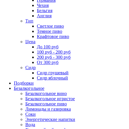
Германия
Чехия
Бельгия
Англия
Тип
Светлое пиво
Темное пиво
Крафтовое пиво
Цена
До 100 руб
100 руб - 200 руб
200 руб - 300 руб
От 300 руб
Сидр
Сидр грушевый
Сидр яблочный
Подборки
Безалкогольное
Безалкогольное вино
Безалкогольное игристое
Безалкогольное пиво
Лимонады и газировка
Соки
Энергетические напитки
Вода