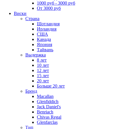
1000 руб - 3000 руб
От 3000 руб
Виски
Страна
Шотландия
Ирландия
США
Канада
Япония
Тайвань
Выдержка
8 лет
10 лет
12 лет
15 лет
20 лет
Больше 20 лет
Бренд
Macallan
Glenfiddich
Jack Daniel's
Benriach
Chivas Regal
Glenfarclas
Тип