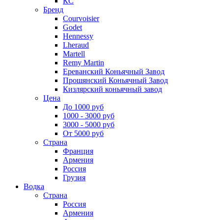
КС
Бренд
Courvoisier
Godet
Hennessy
Lheraud
Martell
Remy Martin
Ереванский Коньячный Завод
Прошянский Коньячный Завод
Кизлярский коньячный завод
Цена
До 1000 руб
1000 - 3000 руб
3000 - 5000 руб
От 5000 руб
Страна
Франция
Армения
Россия
Грузия
Водка
Страна
Россия
Армения