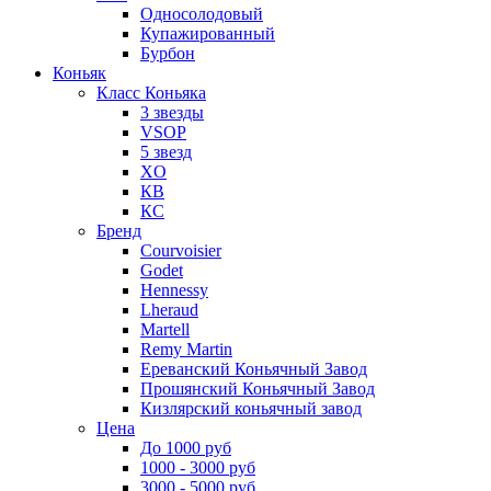
Односолодовый
Купажированный
Бурбон
Коньяк
Класс Коньяка
3 звезды
VSOP
5 звезд
XO
КВ
КС
Бренд
Courvoisier
Godet
Hennessy
Lheraud
Martell
Remy Martin
Ереванский Коньячный Завод
Прошянский Коньячный Завод
Кизлярский коньячный завод
Цена
До 1000 руб
1000 - 3000 руб
3000 - 5000 руб