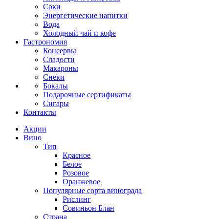
Соки
Энергетические напитки
Вода
Холодный чай и кофе
Гастрономия
Консервы
Сладости
Макароны
Снеки
Бокалы
Подарочные сертификаты
Сигары
Контакты
Акции
Вино
Тип
Красное
Белое
Розовое
Оранжевое
Популярные сорта винограда
Рислинг
Совиньон Блан
Страна