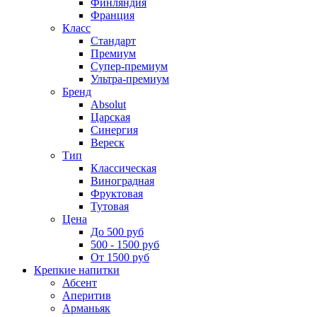
Финляндия
Франция
Класс
Стандарт
Премиум
Супер-премиум
Ультра-премиум
Бренд
Absolut
Царская
Синергия
Вереск
Тип
Классическая
Виноградная
Фруктовая
Тутовая
Цена
До 500 руб
500 - 1500 руб
От 1500 руб
Крепкие напитки
Абсент
Аперитив
Арманьяк