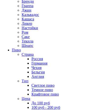
Бренди
Граппа
Джин
Кальвадос
Кашаса
Ликер
Настойки
Ром
Саке
Текила
Шнапс
Пиво
Страна
Россия
Германия
Чехия
Бельгия
Англия
Тип
Светлое пиво
Темное пиво
Крафтовое пиво
Цена
До 100 руб
100 руб - 200 руб