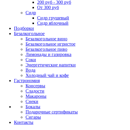
200 руб - 300 руб
От 300 руб
Сидр
Сидр грушевый
Сидр яблочный
Подборки
Безалкогольное
Безалкогольное вино
Безалкогольное игристое
Безалкогольное пиво
Лимонады и газировка
Соки
Энергетические напитки
Вода
Холодный чай и кофе
Гастрономия
Консервы
Сладости
Макароны
Снеки
Бокалы
Подарочные сертификаты
Сигары
Контакты