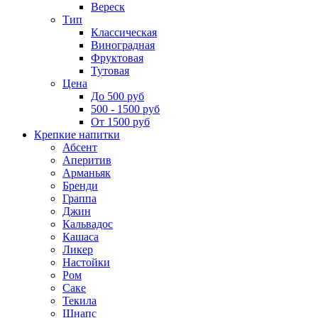
Вереск
Тип
Классическая
Виноградная
Фруктовая
Тутовая
Цена
До 500 руб
500 - 1500 руб
От 1500 руб
Крепкие напитки
Абсент
Аперитив
Арманьяк
Бренди
Граппа
Джин
Кальвадос
Кашаса
Ликер
Настойки
Ром
Саке
Текила
Шнапс