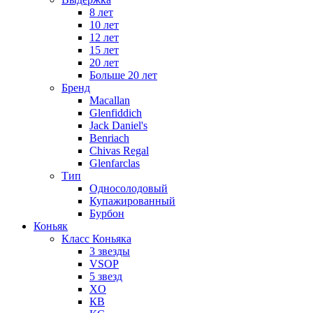
8 лет
10 лет
12 лет
15 лет
20 лет
Больше 20 лет
Бренд
Macallan
Glenfiddich
Jack Daniel's
Benriach
Chivas Regal
Glenfarclas
Тип
Односолодовый
Купажированный
Бурбон
Коньяк
Класс Коньяка
3 звезды
VSOP
5 звезд
XO
КВ