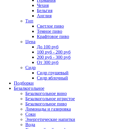
Германия
Чехия
Бельгия
Англия
Тип
Светлое пиво
Темное пиво
Крафтовое пиво
Цена
До 100 руб
100 руб - 200 руб
200 руб - 300 руб
От 300 руб
Сидр
Сидр грушевый
Сидр яблочный
Подборки
Безалкогольное
Безалкогольное вино
Безалкогольное игристое
Безалкогольное пиво
Лимонады и газировка
Соки
Энергетические напитки
Вода