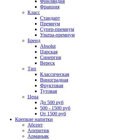
Финляндия
Франция
Класс
Стандарт
Премиум
Супер-премиум
Ультра-премиум
Бренд
Absolut
Царская
Синергия
Вереск
Тип
Классическая
Виноградная
Фруктовая
Тутовая
Цена
До 500 руб
500 - 1500 руб
От 1500 руб
Крепкие напитки
Абсент
Аперитив
Арманьяк