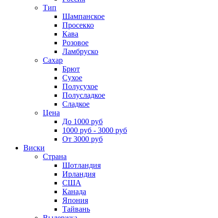
Тип
Шампанское
Просекко
Кава
Розовое
Ламбруско
Сахар
Брют
Сухое
Полусухое
Полусладкое
Сладкое
Цена
До 1000 руб
1000 руб - 3000 руб
От 3000 руб
Виски
Страна
Шотландия
Ирландия
США
Канада
Япония
Тайвань
Выдержка