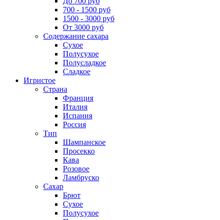
До 700 руб
700 - 1500 руб
1500 - 3000 руб
От 3000 руб
Содержание сахара
Сухое
Полусухое
Полусладкое
Сладкое
Игристое
Страна
Франция
Италия
Испания
Россия
Тип
Шампанское
Просекко
Кава
Розовое
Ламбруско
Сахар
Брют
Сухое
Полусухое