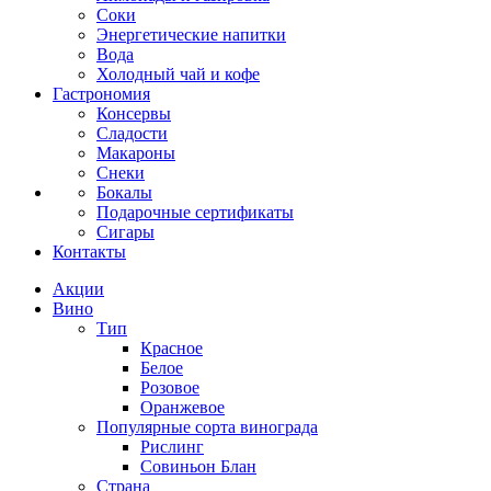
Соки
Энергетические напитки
Вода
Холодный чай и кофе
Гастрономия
Консервы
Сладости
Макароны
Снеки
Бокалы
Подарочные сертификаты
Сигары
Контакты
Акции
Вино
Тип
Красное
Белое
Розовое
Оранжевое
Популярные сорта винограда
Рислинг
Совиньон Блан
Страна