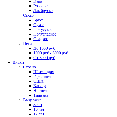
Кава
Розовое
Ламбруско
Сахар
Брют
Сухое
Полусухое
Полусладкое
Сладкое
Цена
До 1000 руб
1000 руб - 3000 руб
От 3000 руб
Виски
Страна
Шотландия
Ирландия
США
Канада
Япония
Тайвань
Выдержка
8 лет
10 лет
12 лет