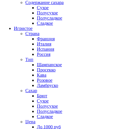
Содержание сахара
Сухое
Полусухое
Полусладкое
Сладкое
Игристое
Страна
Франция
Италия
Испания
Россия
Тип
Шампанское
Просекко
Кава
Розовое
Ламбруско
Сахар
Брют
Сухое
Полусухое
Полусладкое
Сладкое
Цена
До 1000 руб