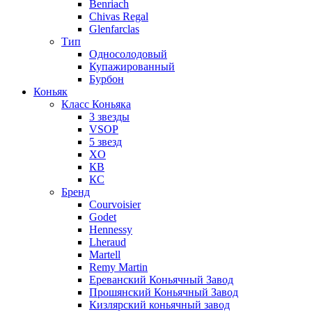
Benriach
Chivas Regal
Glenfarclas
Тип
Односолодовый
Купажированный
Бурбон
Коньяк
Класс Коньяка
3 звезды
VSOP
5 звезд
XO
КВ
КС
Бренд
Courvoisier
Godet
Hennessy
Lheraud
Martell
Remy Martin
Ереванский Коньячный Завод
Прошянский Коньячный Завод
Кизлярский коньячный завод