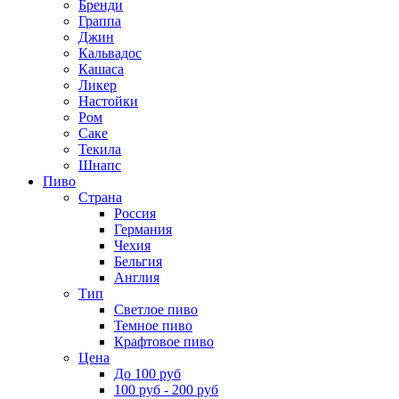
Бренди
Граппа
Джин
Кальвадос
Кашаса
Ликер
Настойки
Ром
Саке
Текила
Шнапс
Пиво
Страна
Россия
Германия
Чехия
Бельгия
Англия
Тип
Светлое пиво
Темное пиво
Крафтовое пиво
Цена
До 100 руб
100 руб - 200 руб