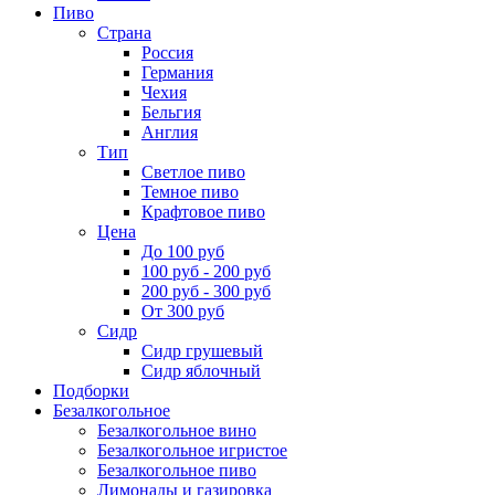
Пиво
Страна
Россия
Германия
Чехия
Бельгия
Англия
Тип
Светлое пиво
Темное пиво
Крафтовое пиво
Цена
До 100 руб
100 руб - 200 руб
200 руб - 300 руб
От 300 руб
Сидр
Сидр грушевый
Сидр яблочный
Подборки
Безалкогольное
Безалкогольное вино
Безалкогольное игристое
Безалкогольное пиво
Лимонады и газировка