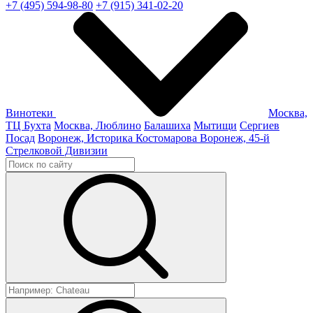
+7 (495) 594-98-80
+7 (915) 341-02-20
Винотеки
Москва,
ТЦ Бухта
Москва, Люблино
Балашиха
Мытищи
Сергиев
Посад
Воронеж, Историка Костомарова
Воронеж, 45-й
Стрелковой Дивизии