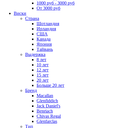
1000 руб - 3000 руб
От 3000 руб
Виски
Страна
Шотландия
Ирландия
США
Канада
Япония
Тайвань
Выдержка
8 лет
10 лет
12 лет
15 лет
20 лет
Больше 20 лет
Бренд
Macallan
Glenfiddich
Jack Daniel's
Benriach
Chivas Regal
Glenfarclas
Тип