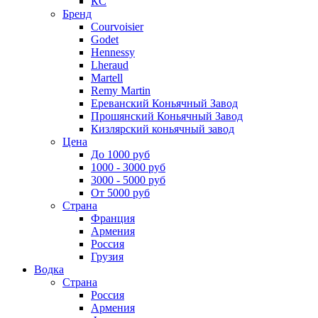
КС
Бренд
Courvoisier
Godet
Hennessy
Lheraud
Martell
Remy Martin
Ереванский Коньячный Завод
Прошянский Коньячный Завод
Кизлярский коньячный завод
Цена
До 1000 руб
1000 - 3000 руб
3000 - 5000 руб
От 5000 руб
Страна
Франция
Армения
Россия
Грузия
Водка
Страна
Россия
Армения