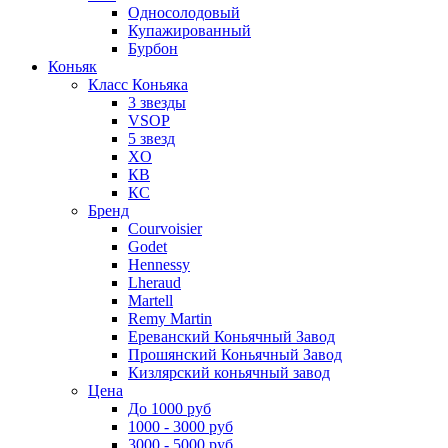
Односолодовый
Купажированный
Бурбон
Коньяк
Класс Коньяка
3 звезды
VSOP
5 звезд
XO
КВ
КС
Бренд
Courvoisier
Godet
Hennessy
Lheraud
Martell
Remy Martin
Ереванский Коньячный Завод
Прошянский Коньячный Завод
Кизлярский коньячный завод
Цена
До 1000 руб
1000 - 3000 руб
3000 - 5000 руб