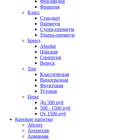
Финляндия
Франция
Класс
Стандарт
Премиум
Супер-премиум
Ультра-премиум
Бренд
Absolut
Царская
Синергия
Вереск
Тип
Классическая
Виноградная
Фруктовая
Тутовая
Цена
До 500 руб
500 - 1500 руб
От 1500 руб
Крепкие напитки
Абсент
Аперитив
Арманьяк