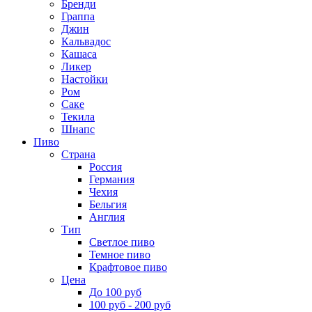
Бренди
Граппа
Джин
Кальвадос
Кашаса
Ликер
Настойки
Ром
Саке
Текила
Шнапс
Пиво
Страна
Россия
Германия
Чехия
Бельгия
Англия
Тип
Светлое пиво
Темное пиво
Крафтовое пиво
Цена
До 100 руб
100 руб - 200 руб