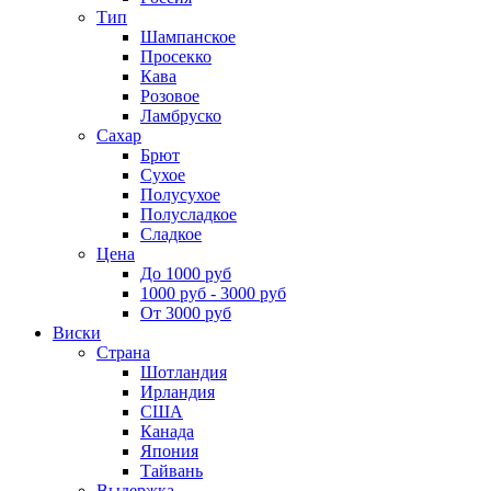
Тип
Шампанское
Просекко
Кава
Розовое
Ламбруско
Сахар
Брют
Сухое
Полусухое
Полусладкое
Сладкое
Цена
До 1000 руб
1000 руб - 3000 руб
От 3000 руб
Виски
Страна
Шотландия
Ирландия
США
Канада
Япония
Тайвань
Выдержка