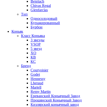
Benriach
Chivas Regal
Glenfarclas
Тип
Односолодовый
Купажированный
Бурбон
Коньяк
Класс Коньяка
3 звезды
VSOP
5 звезд
XO
КВ
КС
Бренд
Courvoisier
Godet
Hennessy
Lheraud
Martell
Remy Martin
Ереванский Коньячный Завод
Прошянский Коньячный Завод
Кизлярский коньячный завод