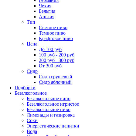
Германия
Чехия
Бельгия
Англия
Тип
Светлое пиво
Темное пиво
Крафтовое пиво
Цена
До 100 руб
100 руб - 200 руб
200 руб - 300 руб
От 300 руб
Сидр
Сидр грушевый
Сидр яблочный
Подборки
Безалкогольное
Безалкогольное вино
Безалкогольное игристое
Безалкогольное пиво
Лимонады и газировка
Соки
Энергетические напитки
Вода