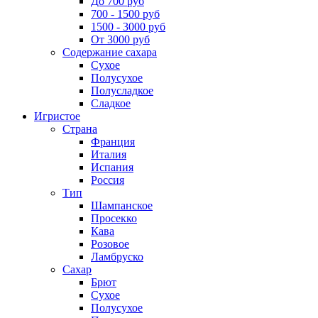
До 700 руб
700 - 1500 руб
1500 - 3000 руб
От 3000 руб
Содержание сахара
Сухое
Полусухое
Полусладкое
Сладкое
Игристое
Страна
Франция
Италия
Испания
Россия
Тип
Шампанское
Просекко
Кава
Розовое
Ламбруско
Сахар
Брют
Сухое
Полусухое