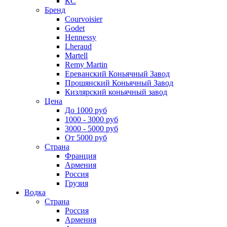
КС
Бренд
Courvoisier
Godet
Hennessy
Lheraud
Martell
Remy Martin
Ереванский Коньячный Завод
Прошянский Коньячный Завод
Кизлярский коньячный завод
Цена
До 1000 руб
1000 - 3000 руб
3000 - 5000 руб
От 5000 руб
Страна
Франция
Армения
Россия
Грузия
Водка
Страна
Россия
Армения