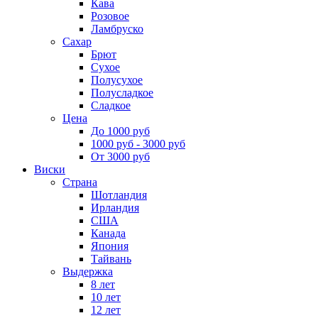
Кава
Розовое
Ламбруско
Сахар
Брют
Сухое
Полусухое
Полусладкое
Сладкое
Цена
До 1000 руб
1000 руб - 3000 руб
От 3000 руб
Виски
Страна
Шотландия
Ирландия
США
Канада
Япония
Тайвань
Выдержка
8 лет
10 лет
12 лет