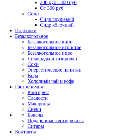
200 руб - 300 руб
От 300 руб
Сидр
Сидр грушевый
Сидр яблочный
Подборки
Безалкогольное
Безалкогольное вино
Безалкогольное игристое
Безалкогольное пиво
Лимонады и газировка
Соки
Энергетические напитки
Вода
Холодный чай и кофе
Гастрономия
Консервы
Сладости
Макароны
Снеки
Бокалы
Подарочные сертификаты
Сигары
Контакты