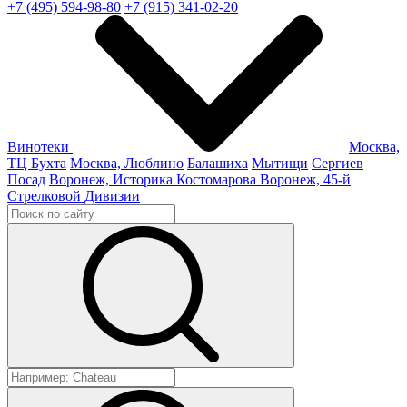
+7 (495) 594-98-80
+7 (915) 341-02-20
Винотеки
Москва,
ТЦ Бухта
Москва, Люблино
Балашиха
Мытищи
Сергиев
Посад
Воронеж, Историка Костомарова
Воронеж, 45-й
Стрелковой Дивизии