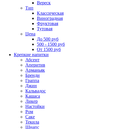
Вереск
Тип
Классическая
Виноградная
Фруктовая
Тутовая
Цена
До 500 руб
500 - 1500 руб
От 1500 руб
Крепкие напитки
Абсент
Аперитив
Арманьяк
Бренди
Граппа
Джин
Кальвадос
Кашаса
Ликер
Настойки
Ром
Саке
Текила
Шнапс