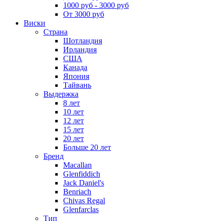
1000 руб - 3000 руб
От 3000 руб
Виски
Страна
Шотландия
Ирландия
США
Канада
Япония
Тайвань
Выдержка
8 лет
10 лет
12 лет
15 лет
20 лет
Больше 20 лет
Бренд
Macallan
Glenfiddich
Jack Daniel's
Benriach
Chivas Regal
Glenfarclas
Тип