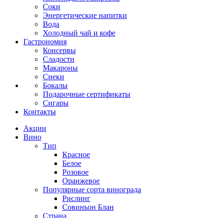
Соки
Энергетические напитки
Вода
Холодный чай и кофе
Гастрономия
Консервы
Сладости
Макароны
Снеки
Бокалы
Подарочные сертификаты
Сигары
Контакты
Акции
Вино
Тип
Красное
Белое
Розовое
Оранжевое
Популярные сорта винограда
Рислинг
Совиньон Блан
Страна