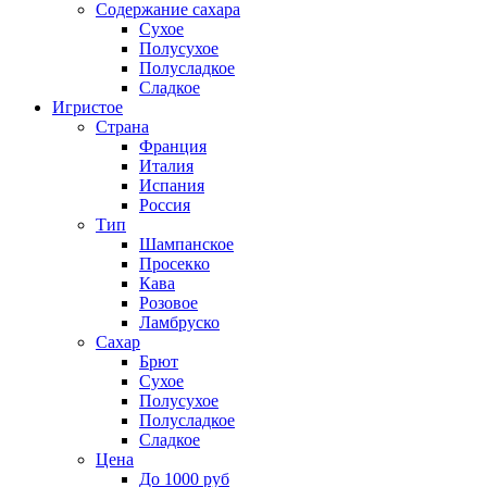
Содержание сахара
Сухое
Полусухое
Полусладкое
Сладкое
Игристое
Страна
Франция
Италия
Испания
Россия
Тип
Шампанское
Просекко
Кава
Розовое
Ламбруско
Сахар
Брют
Сухое
Полусухое
Полусладкое
Сладкое
Цена
До 1000 руб