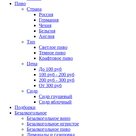
Пиво
Страна
Россия
Германия
Чехия
Бельгия
Англия
Тип
Светлое пиво
Темное пиво
Крафтовое пиво
Цена
До 100 руб
100 руб - 200 руб
200 руб - 300 руб
От 300 руб
Сидр
Сидр грушевый
Сидр яблочный
Подборки
Безалкогольное
Безалкогольное вино
Безалкогольное игристое
Безалкогольное пиво
Лимонады и газировка