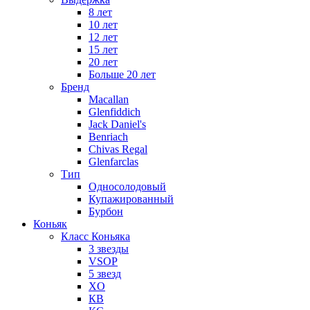
8 лет
10 лет
12 лет
15 лет
20 лет
Больше 20 лет
Бренд
Macallan
Glenfiddich
Jack Daniel's
Benriach
Chivas Regal
Glenfarclas
Тип
Односолодовый
Купажированный
Бурбон
Коньяк
Класс Коньяка
3 звезды
VSOP
5 звезд
XO
КВ