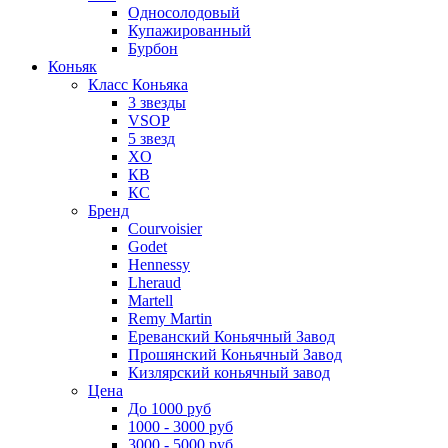
Односолодовый
Купажированный
Бурбон
Коньяк
Класс Коньяка
3 звезды
VSOP
5 звезд
XO
КВ
КС
Бренд
Courvoisier
Godet
Hennessy
Lheraud
Martell
Remy Martin
Ереванский Коньячный Завод
Прошянский Коньячный Завод
Кизлярский коньячный завод
Цена
До 1000 руб
1000 - 3000 руб
3000 - 5000 руб