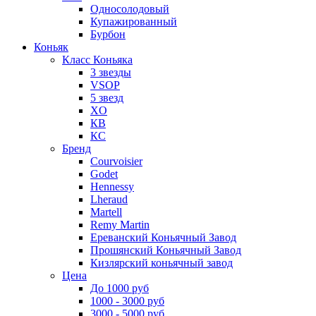
Односолодовый
Купажированный
Бурбон
Коньяк
Класс Коньяка
3 звезды
VSOP
5 звезд
XO
КВ
КС
Бренд
Courvoisier
Godet
Hennessy
Lheraud
Martell
Remy Martin
Ереванский Коньячный Завод
Прошянский Коньячный Завод
Кизлярский коньячный завод
Цена
До 1000 руб
1000 - 3000 руб
3000 - 5000 руб