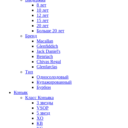
8 лет
10 лет
12 лет
15 лет
20 лет
Больше 20 лет
Бренд
Macallan
Glenfiddich
Jack Daniel's
Benriach
Chivas Regal
Glenfarclas
Тип
Односолодовый
Купажированный
Бурбон
Коньяк
Класс Коньяка
3 звезды
VSOP
5 звезд
XO
КВ