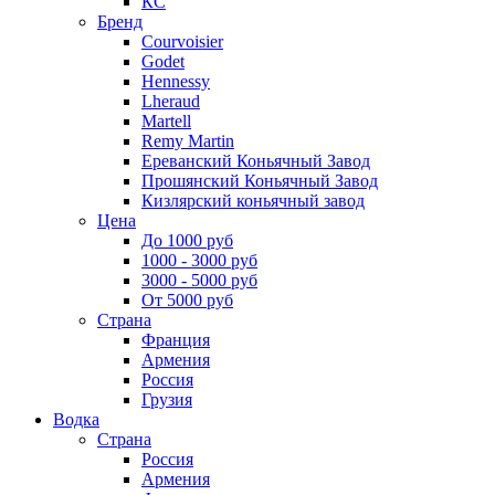
КС
Бренд
Courvoisier
Godet
Hennessy
Lheraud
Martell
Remy Martin
Ереванский Коньячный Завод
Прошянский Коньячный Завод
Кизлярский коньячный завод
Цена
До 1000 руб
1000 - 3000 руб
3000 - 5000 руб
От 5000 руб
Страна
Франция
Армения
Россия
Грузия
Водка
Страна
Россия
Армения