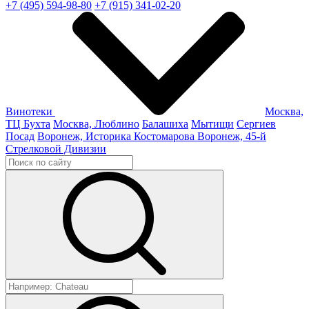
+7 (495) 594-98-80
+7 (915) 341-02-20
Винотеки
Москва,
ТЦ Бухта
Москва, Люблино
Балашиха
Мытищи
Сергиев
Посад
Воронеж, Историка Костомарова
Воронеж, 45-й
Стрелковой Дивизии