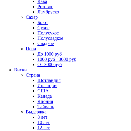
Кава
Розовое
Ламбруско
Сахар
Брют
Сухое
Полусухое
Полусладкое
Сладкое
Цена
До 1000 руб
1000 руб - 3000 руб
От 3000 руб
Виски
Страна
Шотландия
Ирландия
США
Канада
Япония
Тайвань
Выдержка
8 лет
10 лет
12 лет