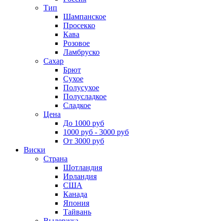
Тип
Шампанское
Просекко
Кава
Розовое
Ламбруско
Сахар
Брют
Сухое
Полусухое
Полусладкое
Сладкое
Цена
До 1000 руб
1000 руб - 3000 руб
От 3000 руб
Виски
Страна
Шотландия
Ирландия
США
Канада
Япония
Тайвань
Выдержка