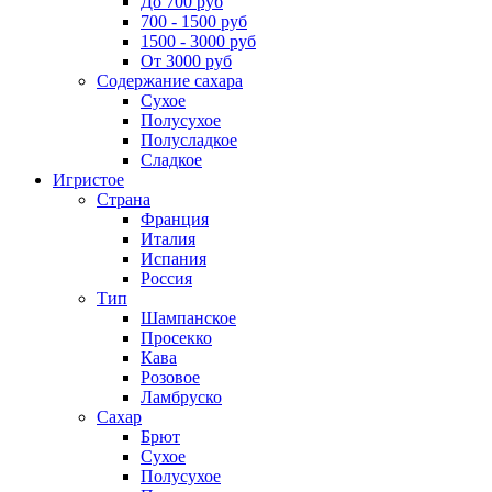
До 700 руб
700 - 1500 руб
1500 - 3000 руб
От 3000 руб
Содержание сахара
Сухое
Полусухое
Полусладкое
Сладкое
Игристое
Страна
Франция
Италия
Испания
Россия
Тип
Шампанское
Просекко
Кава
Розовое
Ламбруско
Сахар
Брют
Сухое
Полусухое