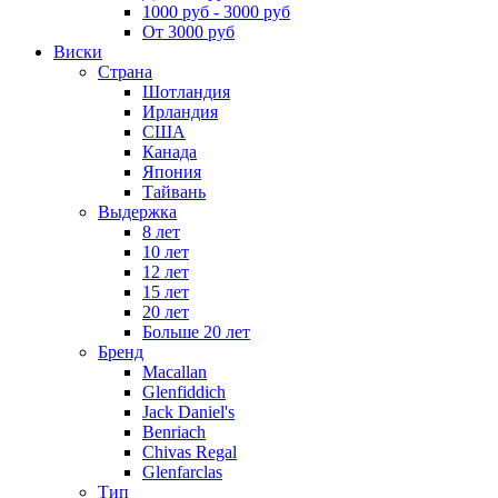
1000 руб - 3000 руб
От 3000 руб
Виски
Страна
Шотландия
Ирландия
США
Канада
Япония
Тайвань
Выдержка
8 лет
10 лет
12 лет
15 лет
20 лет
Больше 20 лет
Бренд
Macallan
Glenfiddich
Jack Daniel's
Benriach
Chivas Regal
Glenfarclas
Тип