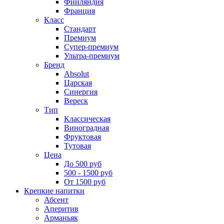
Финляндия
Франция
Класс
Стандарт
Премиум
Супер-премиум
Ультра-премиум
Бренд
Absolut
Царская
Синергия
Вереск
Тип
Классическая
Виноградная
Фруктовая
Тутовая
Цена
До 500 руб
500 - 1500 руб
От 1500 руб
Крепкие напитки
Абсент
Аперитив
Арманьяк