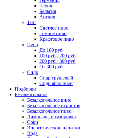
Германия
Чехия
Бельгия
Англия
Тип
Светлое пиво
Темное пиво
Крафтовое пиво
Цена
До 100 руб
100 руб - 200 руб
200 руб - 300 руб
От 300 руб
Сидр
Сидр грушевый
Сидр яблочный
Подборки
Безалкогольное
Безалкогольное вино
Безалкогольное игристое
Безалкогольное пиво
Лимонады и газировка
Соки
Энергетические напитки
Вода