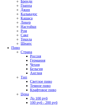
Бренди
Граппа
Джин
Кальвадос
Кашаса
Ликер
Настойки
Ром
Саке
Текила
Шнапс
Пиво
Страна
Россия
Германия
Чехия
Бельгия
Англия
Тип
Светлое пиво
Темное пиво
Крафтовое пиво
Цена
До 100 руб
100 руб - 200 руб