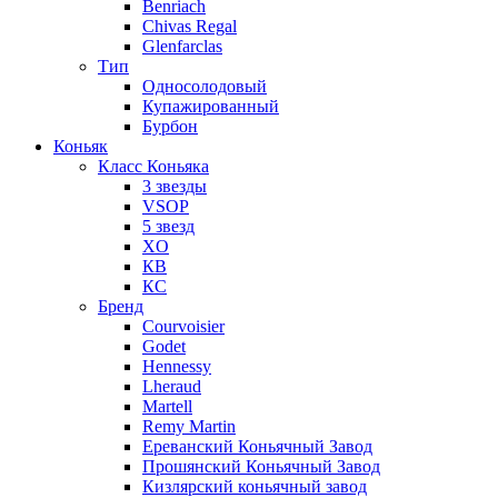
Benriach
Chivas Regal
Glenfarclas
Тип
Односолодовый
Купажированный
Бурбон
Коньяк
Класс Коньяка
3 звезды
VSOP
5 звезд
XO
КВ
КС
Бренд
Courvoisier
Godet
Hennessy
Lheraud
Martell
Remy Martin
Ереванский Коньячный Завод
Прошянский Коньячный Завод
Кизлярский коньячный завод