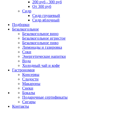
200 руб - 300 руб
От 300 руб
Сидр
Сидр грушевый
Сидр яблочный
Подборки
Безалкогольное
Безалкогольное вино
Безалкогольное игристое
Безалкогольное пиво
Лимонады и газировка
Соки
Энергетические напитки
Вода
Холодный чай и кофе
Гастрономия
Консервы
Сладости
Макароны
Снеки
Бокалы
Подарочные сертификаты
Сигары
Контакты