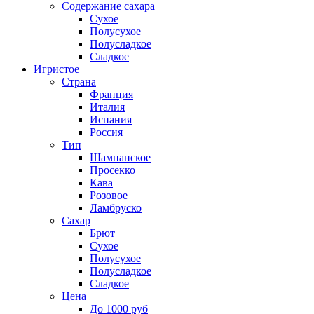
Содержание сахара
Сухое
Полусухое
Полусладкое
Сладкое
Игристое
Страна
Франция
Италия
Испания
Россия
Тип
Шампанское
Просекко
Кава
Розовое
Ламбруско
Сахар
Брют
Сухое
Полусухое
Полусладкое
Сладкое
Цена
До 1000 руб