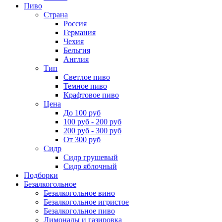
Пиво
Страна
Россия
Германия
Чехия
Бельгия
Англия
Тип
Светлое пиво
Темное пиво
Крафтовое пиво
Цена
До 100 руб
100 руб - 200 руб
200 руб - 300 руб
От 300 руб
Сидр
Сидр грушевый
Сидр яблочный
Подборки
Безалкогольное
Безалкогольное вино
Безалкогольное игристое
Безалкогольное пиво
Лимонады и газировка