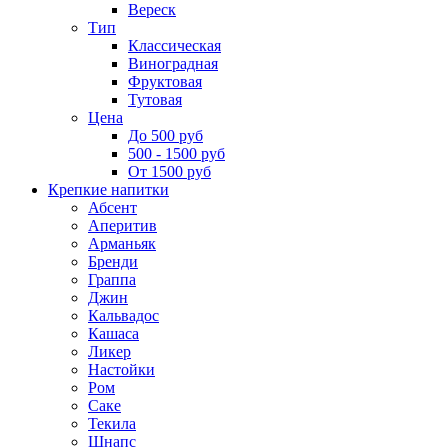
Вереск
Тип
Классическая
Виноградная
Фруктовая
Тутовая
Цена
До 500 руб
500 - 1500 руб
От 1500 руб
Крепкие напитки
Абсент
Аперитив
Арманьяк
Бренди
Граппа
Джин
Кальвадос
Кашаса
Ликер
Настойки
Ром
Саке
Текила
Шнапс