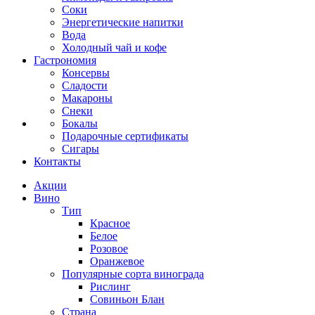
Соки
Энергетические напитки
Вода
Холодный чай и кофе
Гастрономия
Консервы
Сладости
Макароны
Снеки
Бокалы
Подарочные сертификаты
Сигары
Контакты
Акции
Вино
Тип
Красное
Белое
Розовое
Оранжевое
Популярные сорта винограда
Рислинг
Совиньон Блан
Страна