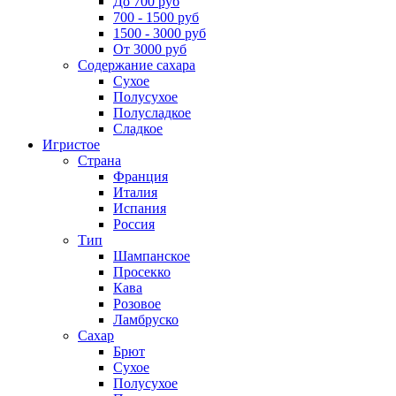
До 700 руб
700 - 1500 руб
1500 - 3000 руб
От 3000 руб
Содержание сахара
Сухое
Полусухое
Полусладкое
Сладкое
Игристое
Страна
Франция
Италия
Испания
Россия
Тип
Шампанское
Просекко
Кава
Розовое
Ламбруско
Сахар
Брют
Сухое
Полусухое