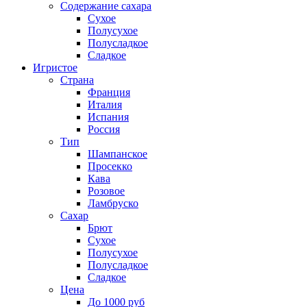
Содержание сахара
Сухое
Полусухое
Полусладкое
Сладкое
Игристое
Страна
Франция
Италия
Испания
Россия
Тип
Шампанское
Просекко
Кава
Розовое
Ламбруско
Сахар
Брют
Сухое
Полусухое
Полусладкое
Сладкое
Цена
До 1000 руб