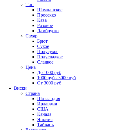
Тип
Шампанское
Просекко
Кава
Розовое
Ламбруско
Сахар
Брют
Сухое
Полусухое
Полусладкое
Сладкое
Цена
До 1000 руб
1000 руб - 3000 руб
От 3000 руб
Виски
Страна
Шотландия
Ирландия
США
Канада
Япония
Тайвань
Выдержка