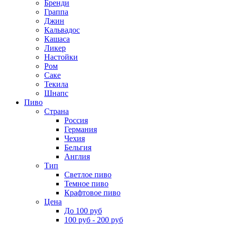
Бренди
Граппа
Джин
Кальвадос
Кашаса
Ликер
Настойки
Ром
Саке
Текила
Шнапс
Пиво
Страна
Россия
Германия
Чехия
Бельгия
Англия
Тип
Светлое пиво
Темное пиво
Крафтовое пиво
Цена
До 100 руб
100 руб - 200 руб