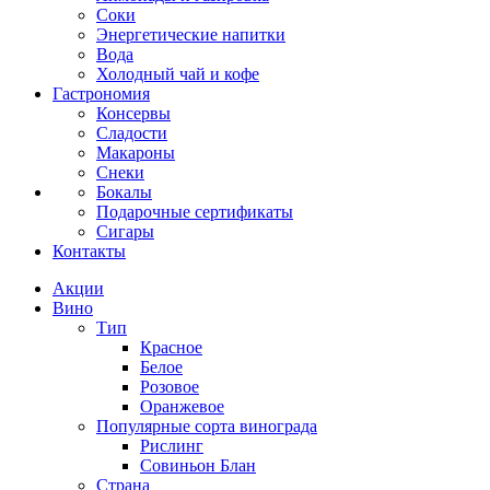
Соки
Энергетические напитки
Вода
Холодный чай и кофе
Гастрономия
Консервы
Сладости
Макароны
Снеки
Бокалы
Подарочные сертификаты
Сигары
Контакты
Акции
Вино
Тип
Красное
Белое
Розовое
Оранжевое
Популярные сорта винограда
Рислинг
Совиньон Блан
Страна