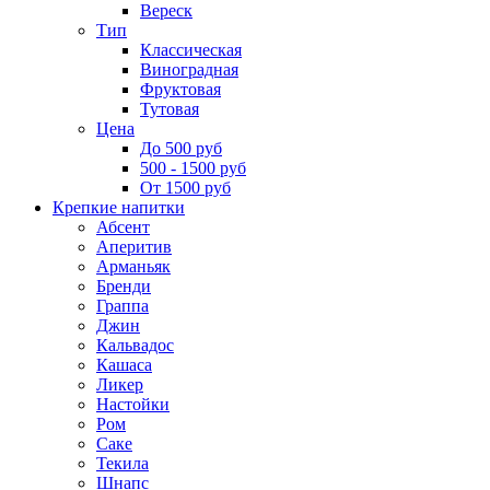
Вереск
Тип
Классическая
Виноградная
Фруктовая
Тутовая
Цена
До 500 руб
500 - 1500 руб
От 1500 руб
Крепкие напитки
Абсент
Аперитив
Арманьяк
Бренди
Граппа
Джин
Кальвадос
Кашаса
Ликер
Настойки
Ром
Саке
Текила
Шнапс