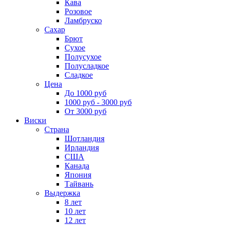
Кава
Розовое
Ламбруско
Сахар
Брют
Сухое
Полусухое
Полусладкое
Сладкое
Цена
До 1000 руб
1000 руб - 3000 руб
От 3000 руб
Виски
Страна
Шотландия
Ирландия
США
Канада
Япония
Тайвань
Выдержка
8 лет
10 лет
12 лет