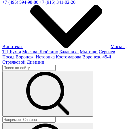
+7 (495) 594-98-80
+7 (915) 341-02-20
Винотеки
Москва,
ТЦ Бухта
Москва, Люблино
Балашиха
Мытищи
Сергиев
Посад
Воронеж, Историка Костомарова
Воронеж, 45-й
Стрелковой Дивизии