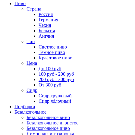
Пиво
Страна
Россия
Германия
Чехия
Бельгия
Англия
Тип
Светлое пиво
Темное пиво
Крафтовое пиво
Цена
До 100 руб
100 руб - 200 руб
200 руб - 300 руб
От 300 руб
Сидр
Сидр грушевый
Сидр яблочный
Подборки
Безалкогольное
Безалкогольное вино
Безалкогольное игристое
Безалкогольное пиво
Лимонады и газировка