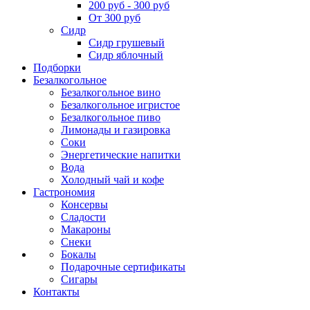
200 руб - 300 руб
От 300 руб
Сидр
Сидр грушевый
Сидр яблочный
Подборки
Безалкогольное
Безалкогольное вино
Безалкогольное игристое
Безалкогольное пиво
Лимонады и газировка
Соки
Энергетические напитки
Вода
Холодный чай и кофе
Гастрономия
Консервы
Сладости
Макароны
Снеки
Бокалы
Подарочные сертификаты
Сигары
Контакты