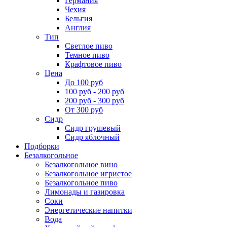
Германия
Чехия
Бельгия
Англия
Тип
Светлое пиво
Темное пиво
Крафтовое пиво
Цена
До 100 руб
100 руб - 200 руб
200 руб - 300 руб
От 300 руб
Сидр
Сидр грушевый
Сидр яблочный
Подборки
Безалкогольное
Безалкогольное вино
Безалкогольное игристое
Безалкогольное пиво
Лимонады и газировка
Соки
Энергетические напитки
Вода