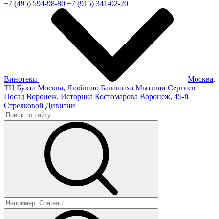
+7 (495) 594-98-80
+7 (915) 341-02-20
Винотеки
Москва,
ТЦ Бухта
Москва, Люблино
Балашиха
Мытищи
Сергиев
Посад
Воронеж, Историка Костомарова
Воронеж, 45-й
Стрелковой Дивизии