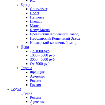
КС
Бренд
Courvoisier
Godet
Hennessy
Lheraud
Martell
Remy Martin
Ереванский Коньячный Завод
Прошянский Коньячный Завод
Кизлярский коньячный завод
Цена
До 1000 руб
1000 - 3000 руб
3000 - 5000 руб
От 5000 руб
Страна
Франция
Армения
Россия
Грузия
Водка
Страна
Россия
Армения