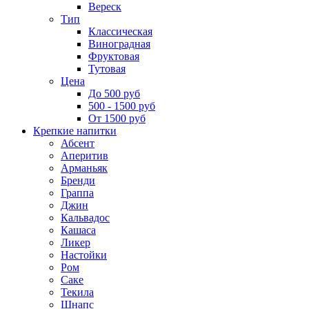
Вереск
Тип
Классическая
Виноградная
Фруктовая
Тутовая
Цена
До 500 руб
500 - 1500 руб
От 1500 руб
Крепкие напитки
Абсент
Аперитив
Арманьяк
Бренди
Граппа
Джин
Кальвадос
Кашаса
Ликер
Настойки
Ром
Саке
Текила
Шнапс