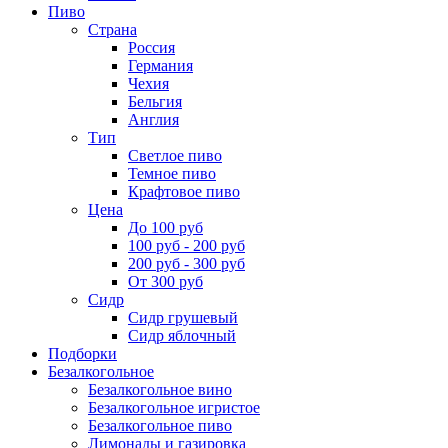
Пиво
Страна
Россия
Германия
Чехия
Бельгия
Англия
Тип
Светлое пиво
Темное пиво
Крафтовое пиво
Цена
До 100 руб
100 руб - 200 руб
200 руб - 300 руб
От 300 руб
Сидр
Сидр грушевый
Сидр яблочный
Подборки
Безалкогольное
Безалкогольное вино
Безалкогольное игристое
Безалкогольное пиво
Лимонады и газировка