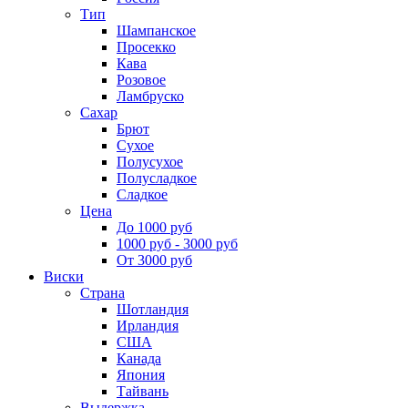
Тип
Шампанское
Просекко
Кава
Розовое
Ламбруско
Сахар
Брют
Сухое
Полусухое
Полусладкое
Сладкое
Цена
До 1000 руб
1000 руб - 3000 руб
От 3000 руб
Виски
Страна
Шотландия
Ирландия
США
Канада
Япония
Тайвань
Выдержка