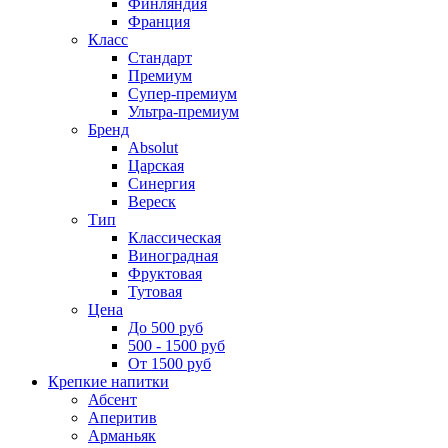
Финляндия
Франция
Класс
Стандарт
Премиум
Супер-премиум
Ультра-премиум
Бренд
Absolut
Царская
Синергия
Вереск
Тип
Классическая
Виноградная
Фруктовая
Тутовая
Цена
До 500 руб
500 - 1500 руб
От 1500 руб
Крепкие напитки
Абсент
Аперитив
Арманьяк