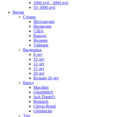
1000 руб - 3000 руб
От 3000 руб
Виски
Страна
Шотландия
Ирландия
США
Канада
Япония
Тайвань
Выдержка
8 лет
10 лет
12 лет
15 лет
20 лет
Больше 20 лет
Бренд
Macallan
Glenfiddich
Jack Daniel's
Benriach
Chivas Regal
Glenfarclas
Тип