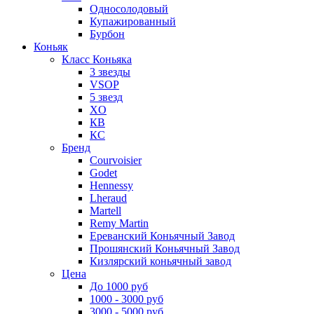
Односолодовый
Купажированный
Бурбон
Коньяк
Класс Коньяка
3 звезды
VSOP
5 звезд
XO
КВ
КС
Бренд
Courvoisier
Godet
Hennessy
Lheraud
Martell
Remy Martin
Ереванский Коньячный Завод
Прошянский Коньячный Завод
Кизлярский коньячный завод
Цена
До 1000 руб
1000 - 3000 руб
3000 - 5000 руб