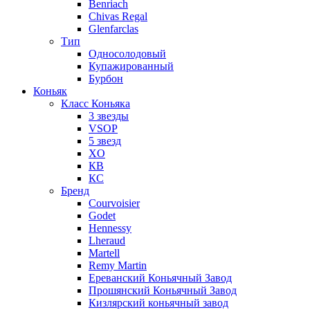
Benriach
Chivas Regal
Glenfarclas
Тип
Односолодовый
Купажированный
Бурбон
Коньяк
Класс Коньяка
3 звезды
VSOP
5 звезд
XO
КВ
КС
Бренд
Courvoisier
Godet
Hennessy
Lheraud
Martell
Remy Martin
Ереванский Коньячный Завод
Прошянский Коньячный Завод
Кизлярский коньячный завод