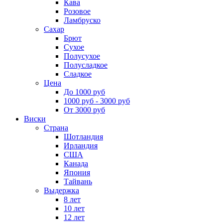
Кава
Розовое
Ламбруско
Сахар
Брют
Сухое
Полусухое
Полусладкое
Сладкое
Цена
До 1000 руб
1000 руб - 3000 руб
От 3000 руб
Виски
Страна
Шотландия
Ирландия
США
Канада
Япония
Тайвань
Выдержка
8 лет
10 лет
12 лет