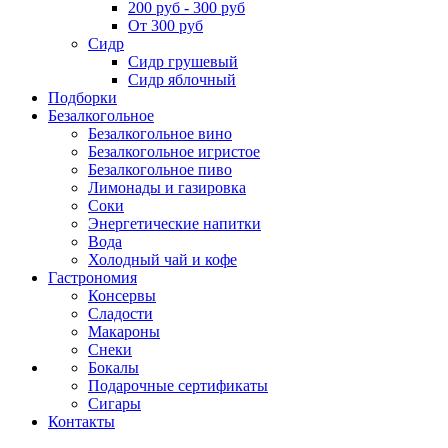
200 руб - 300 руб
От 300 руб
Сидр
Сидр грушевый
Сидр яблочный
Подборки
Безалкогольное
Безалкогольное вино
Безалкогольное игристое
Безалкогольное пиво
Лимонады и газировка
Соки
Энергетические напитки
Вода
Холодный чай и кофе
Гастрономия
Консервы
Сладости
Макароны
Снеки
Бокалы
Подарочные сертификаты
Сигары
Контакты