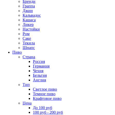
Бренди
Граппа
Джин
Кальвадос
Кашаса
Ликер
Настойки
Ром
Саке
Текила
Шнапс
Пиво
Страна
Россия
Германия
Чехия
Бельгия
Англия
Тип
Светлое пиво
Темное пиво
Крафтовое пиво
Цена
До 100 руб
100 руб - 200 руб