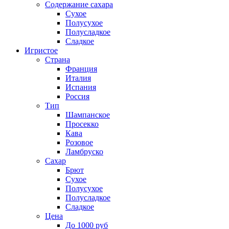
Содержание сахара
Сухое
Полусухое
Полусладкое
Сладкое
Игристое
Страна
Франция
Италия
Испания
Россия
Тип
Шампанское
Просекко
Кава
Розовое
Ламбруско
Сахар
Брют
Сухое
Полусухое
Полусладкое
Сладкое
Цена
До 1000 руб