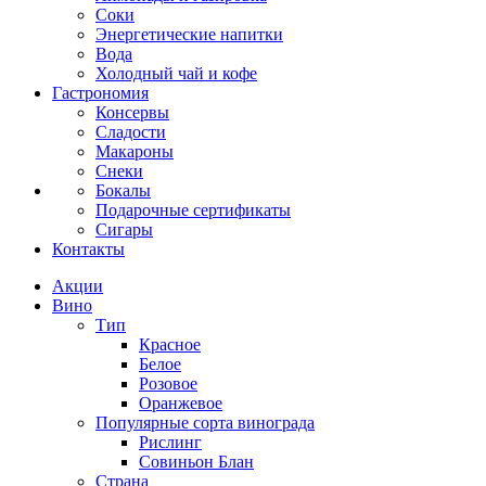
Соки
Энергетические напитки
Вода
Холодный чай и кофе
Гастрономия
Консервы
Сладости
Макароны
Снеки
Бокалы
Подарочные сертификаты
Сигары
Контакты
Акции
Вино
Тип
Красное
Белое
Розовое
Оранжевое
Популярные сорта винограда
Рислинг
Совиньон Блан
Страна