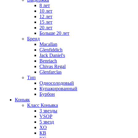
8 лет
10 лет
12 лет
15 лет
20 лет
Больше 20 лет
Бренд
Macallan
Glenfiddich
Jack Daniel's
Benriach
Chivas Regal
Glenfarclas
Тип
Односолодовый
Купажированный
Бурбон
Коньяк
Класс Коньяка
3 звезды
VSOP
5 звезд
XO
КВ