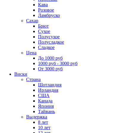
Кава
Розовое
Ламбруско
Сахар
Брют
Сухое
Полусухое
Полусладкое
Сладкое
Цена
До 1000 руб
1000 руб - 3000 руб
От 3000 руб
Виски
Страна
Шотландия
Ирландия
США
Канада
Япония
Тайвань
Выдержка
8 лет
10 лет
12 лет