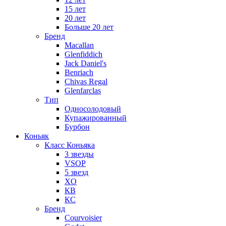
15 лет
20 лет
Больше 20 лет
Бренд
Macallan
Glenfiddich
Jack Daniel's
Benriach
Chivas Regal
Glenfarclas
Тип
Односолодовый
Купажированный
Бурбон
Коньяк
Класс Коньяка
3 звезды
VSOP
5 звезд
XO
КВ
КС
Бренд
Courvoisier