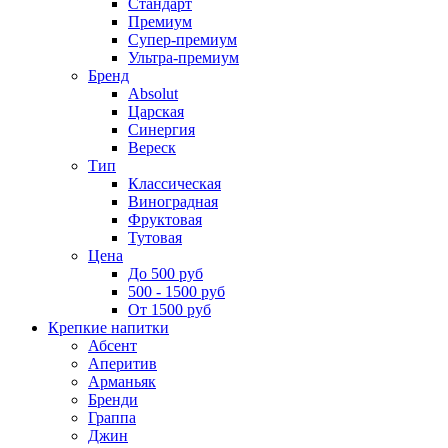
Стандарт
Премиум
Супер-премиум
Ультра-премиум
Бренд
Absolut
Царская
Синергия
Вереск
Тип
Классическая
Виноградная
Фруктовая
Тутовая
Цена
До 500 руб
500 - 1500 руб
От 1500 руб
Крепкие напитки
Абсент
Аперитив
Арманьяк
Бренди
Граппа
Джин