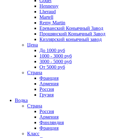
Godet
Hennessy
Lheraud
Martell
Remy Martin
Ереванский Коньячный Завод
Прошянский Коньячный Завод
Кизлярский коньячный завод
Цена
До 1000 руб
1000 - 3000 руб
3000 - 5000 руб
От 5000 руб
Страна
Франция
Армения
Россия
Грузия
Водка
Страна
Россия
Армения
Финляндия
Франция
Класс