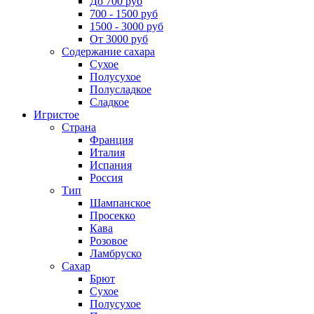
До 700 руб
700 - 1500 руб
1500 - 3000 руб
От 3000 руб
Содержание сахара
Сухое
Полусухое
Полусладкое
Сладкое
Игристое
Страна
Франция
Италия
Испания
Россия
Тип
Шампанское
Просекко
Кава
Розовое
Ламбруско
Сахар
Брют
Сухое
Полусухое