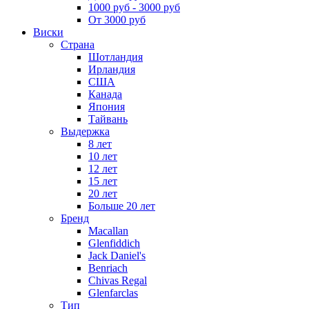
1000 руб - 3000 руб
От 3000 руб
Виски
Страна
Шотландия
Ирландия
США
Канада
Япония
Тайвань
Выдержка
8 лет
10 лет
12 лет
15 лет
20 лет
Больше 20 лет
Бренд
Macallan
Glenfiddich
Jack Daniel's
Benriach
Chivas Regal
Glenfarclas
Тип