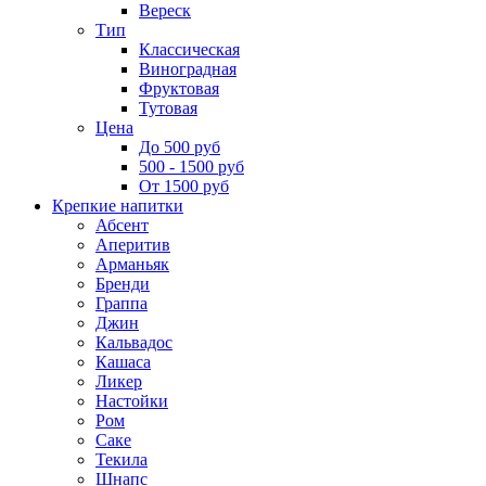
Вереск
Тип
Классическая
Виноградная
Фруктовая
Тутовая
Цена
До 500 руб
500 - 1500 руб
От 1500 руб
Крепкие напитки
Абсент
Аперитив
Арманьяк
Бренди
Граппа
Джин
Кальвадос
Кашаса
Ликер
Настойки
Ром
Саке
Текила
Шнапс