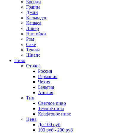
Бренди
Граппа
Джин
Кальвадос
Кашаса
Ликер
Настойки
Ром
Саке
Текила
Шнапс
Пиво
Страна
Россия
Германия
Чехия
Бельгия
Англия
Тип
Светлое пиво
Темное пиво
Крафтовое пиво
Цена
До 100 руб
100 руб - 200 руб