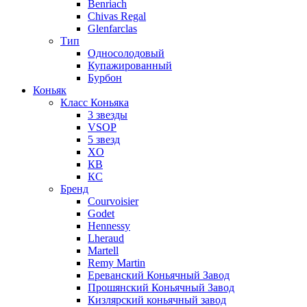
Benriach
Chivas Regal
Glenfarclas
Тип
Односолодовый
Купажированный
Бурбон
Коньяк
Класс Коньяка
3 звезды
VSOP
5 звезд
XO
КВ
КС
Бренд
Courvoisier
Godet
Hennessy
Lheraud
Martell
Remy Martin
Ереванский Коньячный Завод
Прошянский Коньячный Завод
Кизлярский коньячный завод