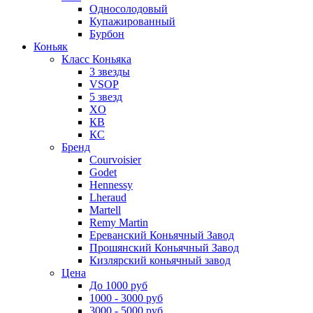
Односолодовый
Купажированный
Бурбон
Коньяк
Класс Коньяка
3 звезды
VSOP
5 звезд
XO
КВ
КС
Бренд
Courvoisier
Godet
Hennessy
Lheraud
Martell
Remy Martin
Ереванский Коньячный Завод
Прошянский Коньячный Завод
Кизлярский коньячный завод
Цена
До 1000 руб
1000 - 3000 руб
3000 - 5000 руб