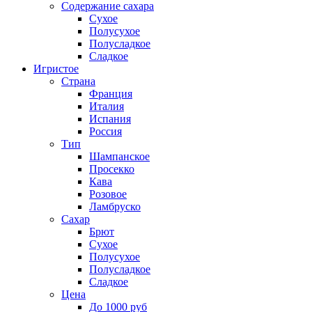
Содержание сахара
Сухое
Полусухое
Полусладкое
Сладкое
Игристое
Страна
Франция
Италия
Испания
Россия
Тип
Шампанское
Просекко
Кава
Розовое
Ламбруско
Сахар
Брют
Сухое
Полусухое
Полусладкое
Сладкое
Цена
До 1000 руб