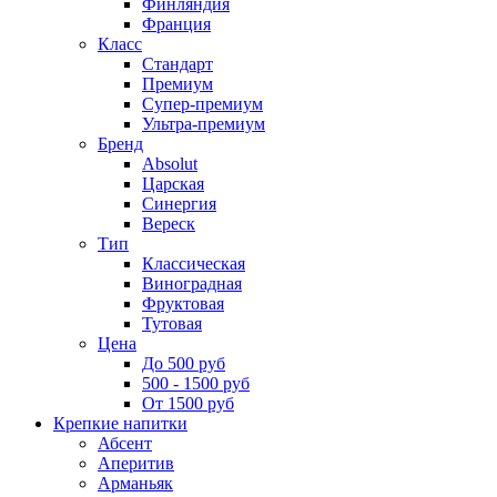
Финляндия
Франция
Класс
Стандарт
Премиум
Супер-премиум
Ультра-премиум
Бренд
Absolut
Царская
Синергия
Вереск
Тип
Классическая
Виноградная
Фруктовая
Тутовая
Цена
До 500 руб
500 - 1500 руб
От 1500 руб
Крепкие напитки
Абсент
Аперитив
Арманьяк