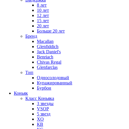
8 лет
10 лет
12 лет
15 лет
20 лет
Больше 20 лет
Бренд
Macallan
Glenfiddich
Jack Daniel's
Benriach
Chivas Regal
Glenfarclas
Тип
Односолодовый
Купажированный
Бурбон
Коньяк
Класс Коньяка
3 звезды
VSOP
5 звезд
XO
КВ