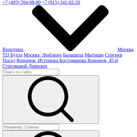
+7 (495) 594-98-80
+7 (915) 341-02-20
Винотеки
Москва,
ТЦ Бухта
Москва, Люблино
Балашиха
Мытищи
Сергиев
Посад
Воронеж, Историка Костомарова
Воронеж, 45-й
Стрелковой Дивизии