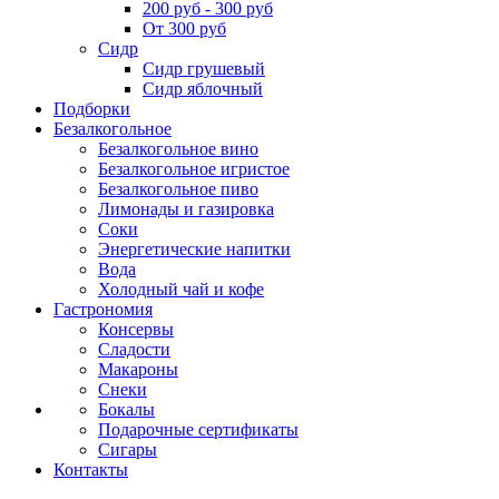
200 руб - 300 руб
От 300 руб
Сидр
Сидр грушевый
Сидр яблочный
Подборки
Безалкогольное
Безалкогольное вино
Безалкогольное игристое
Безалкогольное пиво
Лимонады и газировка
Соки
Энергетические напитки
Вода
Холодный чай и кофе
Гастрономия
Консервы
Сладости
Макароны
Снеки
Бокалы
Подарочные сертификаты
Сигары
Контакты