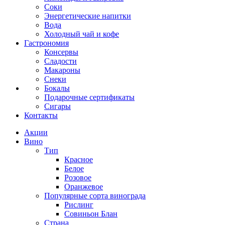
Соки
Энергетические напитки
Вода
Холодный чай и кофе
Гастрономия
Консервы
Сладости
Макароны
Снеки
Бокалы
Подарочные сертификаты
Сигары
Контакты
Акции
Вино
Тип
Красное
Белое
Розовое
Оранжевое
Популярные сорта винограда
Рислинг
Совиньон Блан
Страна