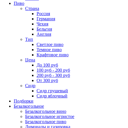
Пиво
Страна
Россия
Германия
Чехия
Бельгия
Англия
Тип
Светлое пиво
Темное пиво
Крафтовое пиво
Цена
До 100 руб
100 руб - 200 руб
200 руб - 300 руб
От 300 руб
Сидр
Сидр грушевый
Сидр яблочный
Подборки
Безалкогольное
Безалкогольное вино
Безалкогольное игристое
Безалкогольное пиво
Лимонады и газировка