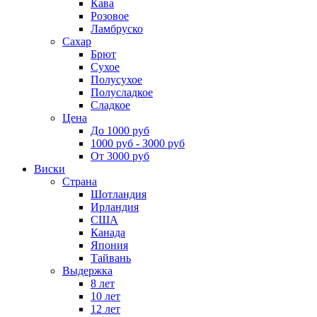
Кава
Розовое
Ламбруско
Сахар
Брют
Сухое
Полусухое
Полусладкое
Сладкое
Цена
До 1000 руб
1000 руб - 3000 руб
От 3000 руб
Виски
Страна
Шотландия
Ирландия
США
Канада
Япония
Тайвань
Выдержка
8 лет
10 лет
12 лет