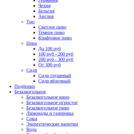
Германия
Чехия
Бельгия
Англия
Тип
Светлое пиво
Темное пиво
Крафтовое пиво
Цена
До 100 руб
100 руб - 200 руб
200 руб - 300 руб
От 300 руб
Сидр
Сидр грушевый
Сидр яблочный
Подборки
Безалкогольное
Безалкогольное вино
Безалкогольное игристое
Безалкогольное пиво
Лимонады и газировка
Соки
Энергетические напитки
Вода