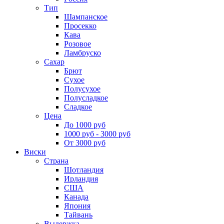
Тип
Шампанское
Просекко
Кава
Розовое
Ламбруско
Сахар
Брют
Сухое
Полусухое
Полусладкое
Сладкое
Цена
До 1000 руб
1000 руб - 3000 руб
От 3000 руб
Виски
Страна
Шотландия
Ирландия
США
Канада
Япония
Тайвань
Выдержка