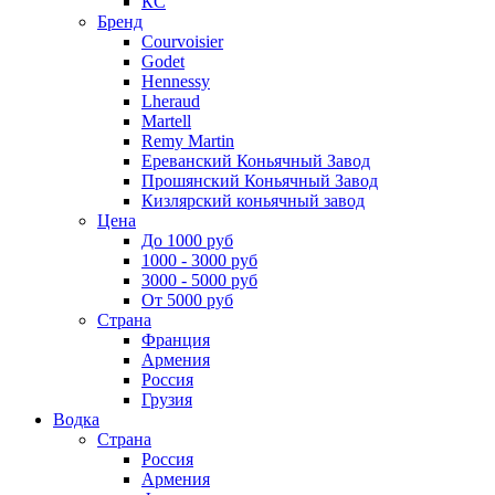
КС
Бренд
Courvoisier
Godet
Hennessy
Lheraud
Martell
Remy Martin
Ереванский Коньячный Завод
Прошянский Коньячный Завод
Кизлярский коньячный завод
Цена
До 1000 руб
1000 - 3000 руб
3000 - 5000 руб
От 5000 руб
Страна
Франция
Армения
Россия
Грузия
Водка
Страна
Россия
Армения