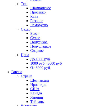
Тип
Шампанское
Просекко
Кава
Розовое
Ламбруско
Сахар
Брют
Сухое
Полусухое
Полусладкое
Сладкое
Цена
До 1000 руб
1000 руб - 3000 руб
От 3000 руб
Виски
Страна
Шотландия
Ирландия
США
Канада
Япония
Тайвань
Выдержка