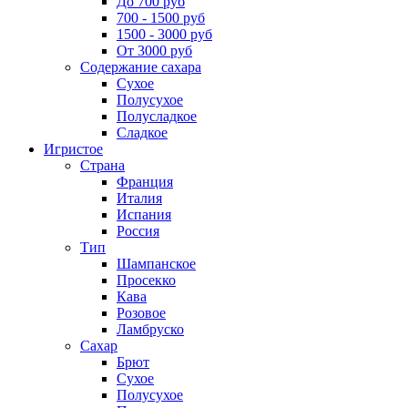
До 700 руб
700 - 1500 руб
1500 - 3000 руб
От 3000 руб
Содержание сахара
Сухое
Полусухое
Полусладкое
Сладкое
Игристое
Страна
Франция
Италия
Испания
Россия
Тип
Шампанское
Просекко
Кава
Розовое
Ламбруско
Сахар
Брют
Сухое
Полусухое