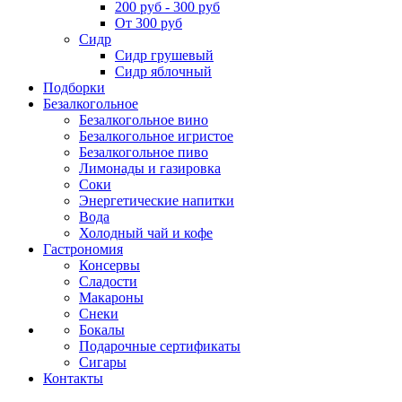
200 руб - 300 руб
От 300 руб
Сидр
Сидр грушевый
Сидр яблочный
Подборки
Безалкогольное
Безалкогольное вино
Безалкогольное игристое
Безалкогольное пиво
Лимонады и газировка
Соки
Энергетические напитки
Вода
Холодный чай и кофе
Гастрономия
Консервы
Сладости
Макароны
Снеки
Бокалы
Подарочные сертификаты
Сигары
Контакты