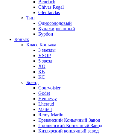
Benriach
Chivas Regal
Glenfarclas
Тип
Односолодовый
Купажированный
Бурбон
Коньяк
Класс Коньяка
3 звезды
VSOP
5 звезд
XO
КВ
КС
Бренд
Courvoisier
Godet
Hennessy
Lheraud
Martell
Remy Martin
Ереванский Коньячный Завод
Прошянский Коньячный Завод
Кизлярский коньячный завод