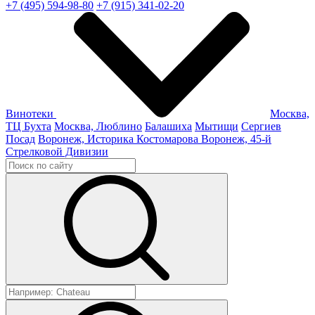
+7 (495) 594-98-80
+7 (915) 341-02-20
Винотеки
Москва,
ТЦ Бухта
Москва, Люблино
Балашиха
Мытищи
Сергиев
Посад
Воронеж, Историка Костомарова
Воронеж, 45-й
Стрелковой Дивизии