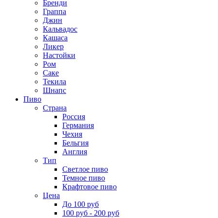
Бренди
Граппа
Джин
Кальвадос
Кашаса
Ликер
Настойки
Ром
Саке
Текила
Шнапс
Пиво
Страна
Россия
Германия
Чехия
Бельгия
Англия
Тип
Светлое пиво
Темное пиво
Крафтовое пиво
Цена
До 100 руб
100 руб - 200 руб