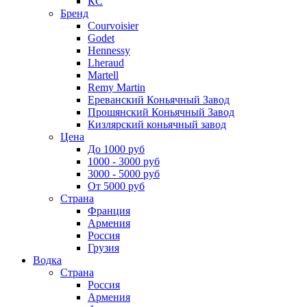
КС
Бренд
Courvoisier
Godet
Hennessy
Lheraud
Martell
Remy Martin
Ереванский Коньячный Завод
Прошянский Коньячный Завод
Кизлярский коньячный завод
Цена
До 1000 руб
1000 - 3000 руб
3000 - 5000 руб
От 5000 руб
Страна
Франция
Армения
Россия
Грузия
Водка
Страна
Россия
Армения