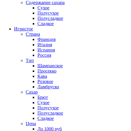
Содержание сахара
Сухое
Полусухое
Полусладкое
Сладкое
Игристое
Страна
Франция
Италия
Испания
Россия
Тип
Шампанское
Просекко
Кава
Розовое
Ламбруско
Сахар
Брют
Сухое
Полусухое
Полусладкое
Сладкое
Цена
До 1000 руб