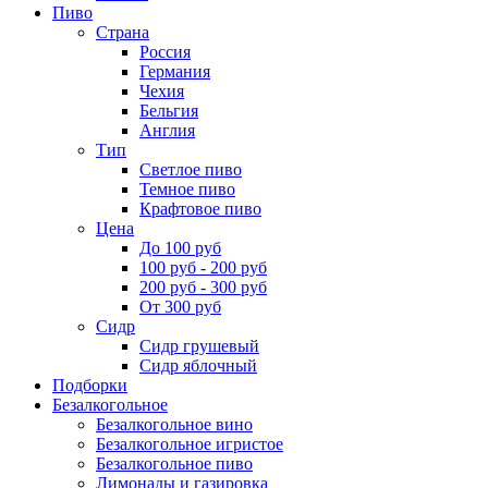
Пиво
Страна
Россия
Германия
Чехия
Бельгия
Англия
Тип
Светлое пиво
Темное пиво
Крафтовое пиво
Цена
До 100 руб
100 руб - 200 руб
200 руб - 300 руб
От 300 руб
Сидр
Сидр грушевый
Сидр яблочный
Подборки
Безалкогольное
Безалкогольное вино
Безалкогольное игристое
Безалкогольное пиво
Лимонады и газировка