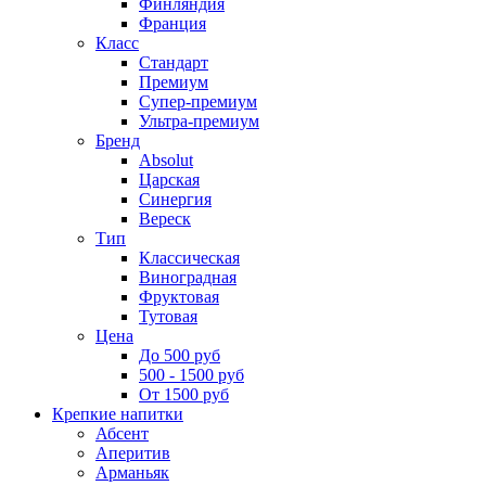
Финляндия
Франция
Класс
Стандарт
Премиум
Супер-премиум
Ультра-премиум
Бренд
Absolut
Царская
Синергия
Вереск
Тип
Классическая
Виноградная
Фруктовая
Тутовая
Цена
До 500 руб
500 - 1500 руб
От 1500 руб
Крепкие напитки
Абсент
Аперитив
Арманьяк