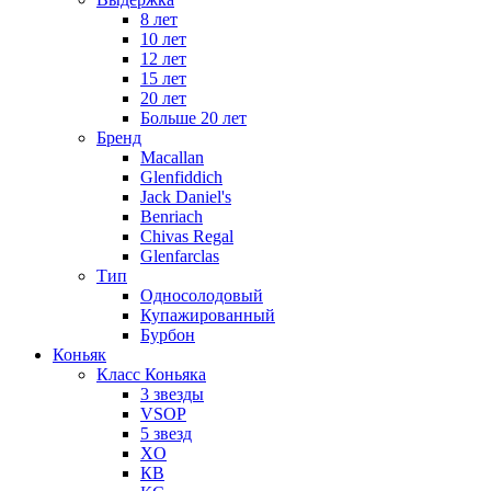
8 лет
10 лет
12 лет
15 лет
20 лет
Больше 20 лет
Бренд
Macallan
Glenfiddich
Jack Daniel's
Benriach
Chivas Regal
Glenfarclas
Тип
Односолодовый
Купажированный
Бурбон
Коньяк
Класс Коньяка
3 звезды
VSOP
5 звезд
XO
КВ