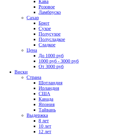
Кава
Розовое
Ламбруско
Сахар
Брют
Сухое
Полусухое
Полусладкое
Сладкое
Цена
До 1000 руб
1000 руб - 3000 руб
От 3000 руб
Виски
Страна
Шотландия
Ирландия
США
Канада
Япония
Тайвань
Выдержка
8 лет
10 лет
12 лет