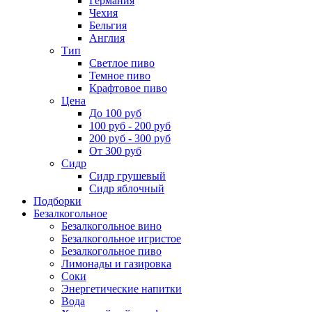
Германия
Чехия
Бельгия
Англия
Тип
Светлое пиво
Темное пиво
Крафтовое пиво
Цена
До 100 руб
100 руб - 200 руб
200 руб - 300 руб
От 300 руб
Сидр
Сидр грушевый
Сидр яблочный
Подборки
Безалкогольное
Безалкогольное вино
Безалкогольное игристое
Безалкогольное пиво
Лимонады и газировка
Соки
Энергетические напитки
Вода