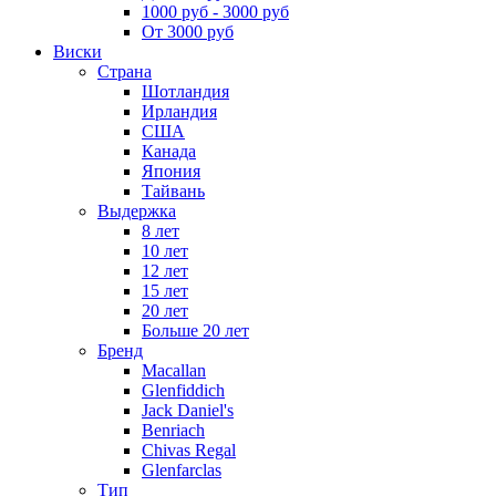
1000 руб - 3000 руб
От 3000 руб
Виски
Страна
Шотландия
Ирландия
США
Канада
Япония
Тайвань
Выдержка
8 лет
10 лет
12 лет
15 лет
20 лет
Больше 20 лет
Бренд
Macallan
Glenfiddich
Jack Daniel's
Benriach
Chivas Regal
Glenfarclas
Тип