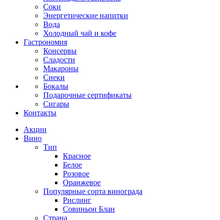
Соки
Энергетические напитки
Вода
Холодный чай и кофе
Гастрономия
Консервы
Сладости
Макароны
Снеки
Бокалы
Подарочные сертификаты
Сигары
Контакты
Акции
Вино
Тип
Красное
Белое
Розовое
Оранжевое
Популярные сорта винограда
Рислинг
Совиньон Блан
Страна