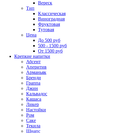
Вереск
Тип
Классическая
Виноградная
Фруктовая
Тутовая
Цена
До 500 руб
500 - 1500 руб
От 1500 руб
Крепкие напитки
Абсент
Аперитив
Арманьяк
Бренди
Граппа
Джин
Кальвадос
Кашаса
Ликер
Настойки
Ром
Саке
Текила
Шнапс