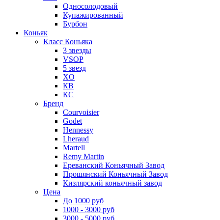
Односолодовый
Купажированный
Бурбон
Коньяк
Класс Коньяка
3 звезды
VSOP
5 звезд
XO
КВ
КС
Бренд
Courvoisier
Godet
Hennessy
Lheraud
Martell
Remy Martin
Ереванский Коньячный Завод
Прошянский Коньячный Завод
Кизлярский коньячный завод
Цена
До 1000 руб
1000 - 3000 руб
3000 - 5000 руб