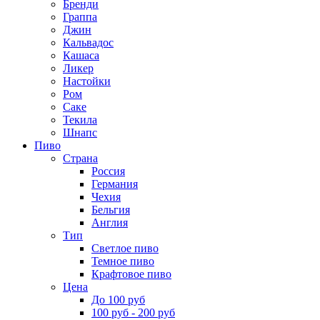
Бренди
Граппа
Джин
Кальвадос
Кашаса
Ликер
Настойки
Ром
Саке
Текила
Шнапс
Пиво
Страна
Россия
Германия
Чехия
Бельгия
Англия
Тип
Светлое пиво
Темное пиво
Крафтовое пиво
Цена
До 100 руб
100 руб - 200 руб