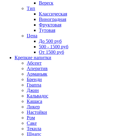
Вереск
Тип
Классическая
Виноградная
Фруктовая
Тутовая
Цена
До 500 руб
500 - 1500 руб
От 1500 руб
Крепкие напитки
Абсент
Аперитив
Арманьяк
Бренди
Граппа
Джин
Кальвадос
Кашаса
Ликер
Настойки
Ром
Саке
Текила
Шнапс