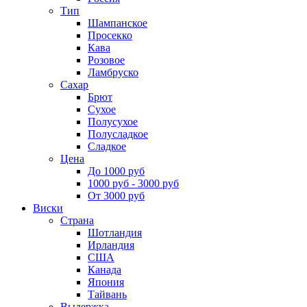
Тип
Шампанское
Просекко
Кава
Розовое
Ламбруско
Сахар
Брют
Сухое
Полусухое
Полусладкое
Сладкое
Цена
До 1000 руб
1000 руб - 3000 руб
От 3000 руб
Виски
Страна
Шотландия
Ирландия
США
Канада
Япония
Тайвань
Выдержка