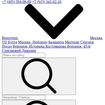
+7 (495) 594-98-80
+7 (915) 341-02-20
Винотеки
Москва,
ТЦ Бухта
Москва, Люблино
Балашиха
Мытищи
Сергиев
Посад
Воронеж, Историка Костомарова
Воронеж, 45-й
Стрелковой Дивизии