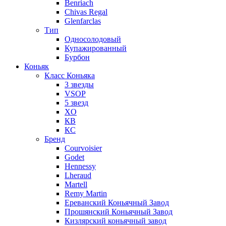
Benriach
Chivas Regal
Glenfarclas
Тип
Односолодовый
Купажированный
Бурбон
Коньяк
Класс Коньяка
3 звезды
VSOP
5 звезд
XO
КВ
КС
Бренд
Courvoisier
Godet
Hennessy
Lheraud
Martell
Remy Martin
Ереванский Коньячный Завод
Прошянский Коньячный Завод
Кизлярский коньячный завод