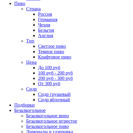
Пиво
Страна
Россия
Германия
Чехия
Бельгия
Англия
Тип
Светлое пиво
Темное пиво
Крафтовое пиво
Цена
До 100 руб
100 руб - 200 руб
200 руб - 300 руб
От 300 руб
Сидр
Сидр грушевый
Сидр яблочный
Подборки
Безалкогольное
Безалкогольное вино
Безалкогольное игристое
Безалкогольное пиво
Лимонады и газировка