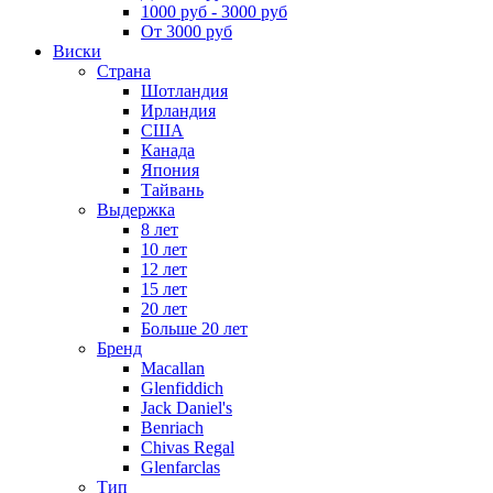
1000 руб - 3000 руб
От 3000 руб
Виски
Страна
Шотландия
Ирландия
США
Канада
Япония
Тайвань
Выдержка
8 лет
10 лет
12 лет
15 лет
20 лет
Больше 20 лет
Бренд
Macallan
Glenfiddich
Jack Daniel's
Benriach
Chivas Regal
Glenfarclas
Тип