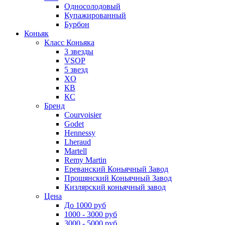
Односолодовый
Купажированный
Бурбон
Коньяк
Класс Коньяка
3 звезды
VSOP
5 звезд
XO
КВ
КС
Бренд
Courvoisier
Godet
Hennessy
Lheraud
Martell
Remy Martin
Ереванский Коньячный Завод
Прошянский Коньячный Завод
Кизлярский коньячный завод
Цена
До 1000 руб
1000 - 3000 руб
3000 - 5000 руб