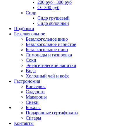
200 руб - 300 руб
От 300 руб
Сидр
Сидр грушевый
Сидр яблочный
Подборки
Безалкогольное
Безалкогольное вино
Безалкогольное игристое
Безалкогольное пиво
Лимонады и газировка
Соки
Энергетические напитки
Вода
Холодный чай и кофе
Гастрономия
Консервы
Сладости
Макароны
Снеки
Бокалы
Подарочные сертификаты
Сигары
Контакты