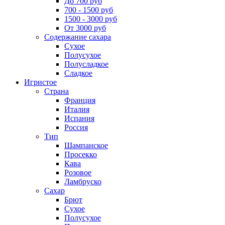
До 700 руб
700 - 1500 руб
1500 - 3000 руб
От 3000 руб
Содержание сахара
Сухое
Полусухое
Полусладкое
Сладкое
Игристое
Страна
Франция
Италия
Испания
Россия
Тип
Шампанское
Просекко
Кава
Розовое
Ламбруско
Сахар
Брют
Сухое
Полусухое