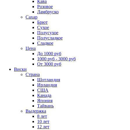
Кава
Розовое
Ламбруско
Сахар
Брют
Сухое
Полусухое
Полусладкое
Сладкое
Цена
До 1000 руб
1000 руб - 3000 руб
От 3000 руб
Виски
Страна
Шотландия
Ирландия
США
Канада
Япония
Тайвань
Выдержка
8 лет
10 лет
12 лет