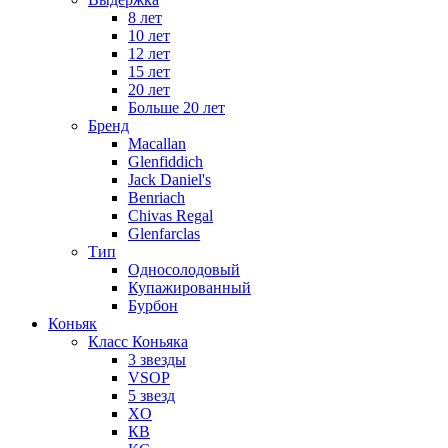
8 лет
10 лет
12 лет
15 лет
20 лет
Больше 20 лет
Бренд
Macallan
Glenfiddich
Jack Daniel's
Benriach
Chivas Regal
Glenfarclas
Тип
Односолодовый
Купажированный
Бурбон
Коньяк
Класс Коньяка
3 звезды
VSOP
5 звезд
XO
КВ