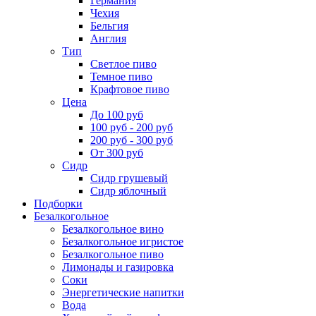
Германия
Чехия
Бельгия
Англия
Тип
Светлое пиво
Темное пиво
Крафтовое пиво
Цена
До 100 руб
100 руб - 200 руб
200 руб - 300 руб
От 300 руб
Сидр
Сидр грушевый
Сидр яблочный
Подборки
Безалкогольное
Безалкогольное вино
Безалкогольное игристое
Безалкогольное пиво
Лимонады и газировка
Соки
Энергетические напитки
Вода