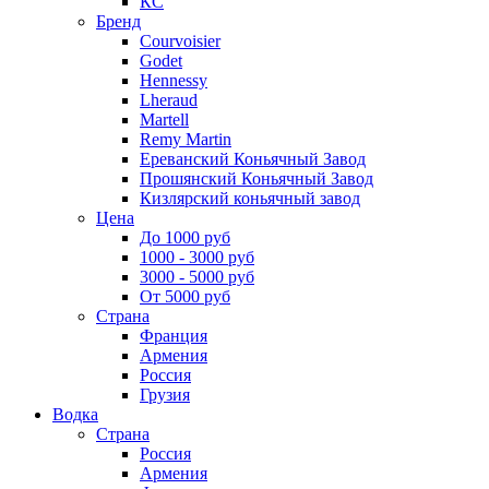
КС
Бренд
Courvoisier
Godet
Hennessy
Lheraud
Martell
Remy Martin
Ереванский Коньячный Завод
Прошянский Коньячный Завод
Кизлярский коньячный завод
Цена
До 1000 руб
1000 - 3000 руб
3000 - 5000 руб
От 5000 руб
Страна
Франция
Армения
Россия
Грузия
Водка
Страна
Россия
Армения