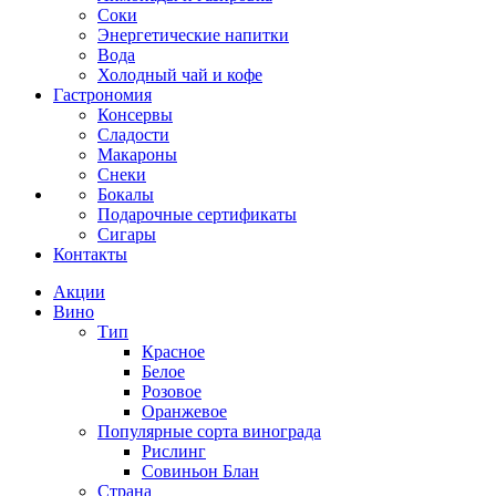
Соки
Энергетические напитки
Вода
Холодный чай и кофе
Гастрономия
Консервы
Сладости
Макароны
Снеки
Бокалы
Подарочные сертификаты
Сигары
Контакты
Акции
Вино
Тип
Красное
Белое
Розовое
Оранжевое
Популярные сорта винограда
Рислинг
Совиньон Блан
Страна