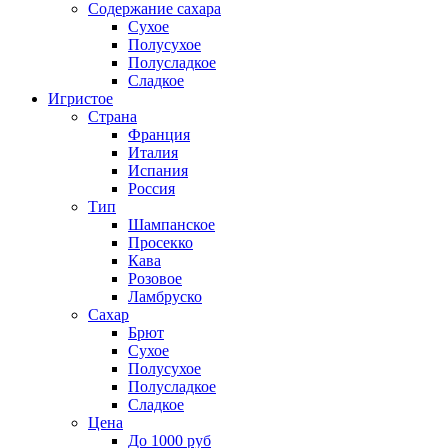
Содержание сахара
Сухое
Полусухое
Полусладкое
Сладкое
Игристое
Страна
Франция
Италия
Испания
Россия
Тип
Шампанское
Просекко
Кава
Розовое
Ламбруско
Сахар
Брют
Сухое
Полусухое
Полусладкое
Сладкое
Цена
До 1000 руб