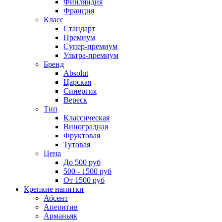
Финляндия
Франция
Класс
Стандарт
Премиум
Супер-премиум
Ультра-премиум
Бренд
Absolut
Царская
Синергия
Вереск
Тип
Классическая
Виноградная
Фруктовая
Тутовая
Цена
До 500 руб
500 - 1500 руб
От 1500 руб
Крепкие напитки
Абсент
Аперитив
Арманьяк