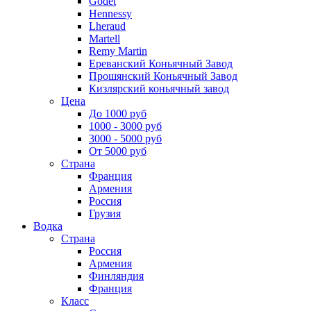
Godet
Hennessy
Lheraud
Martell
Remy Martin
Ереванский Коньячный Завод
Прошянский Коньячный Завод
Кизлярский коньячный завод
Цена
До 1000 руб
1000 - 3000 руб
3000 - 5000 руб
От 5000 руб
Страна
Франция
Армения
Россия
Грузия
Водка
Страна
Россия
Армения
Финляндия
Франция
Класс