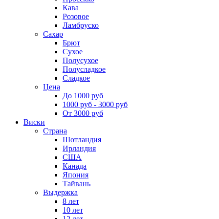
Кава
Розовое
Ламбруско
Сахар
Брют
Сухое
Полусухое
Полусладкое
Сладкое
Цена
До 1000 руб
1000 руб - 3000 руб
От 3000 руб
Виски
Страна
Шотландия
Ирландия
США
Канада
Япония
Тайвань
Выдержка
8 лет
10 лет
12 лет