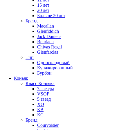
15 лет
20 лет
Больше 20 лет
Бренд
Macallan
Glenfiddich
Jack Daniel's
Benriach
Chivas Regal
Glenfarclas
Тип
Односолодовый
Купажированный
Бурбон
Коньяк
Класс Коньяка
3 звезды
VSOP
5 звезд
XO
КВ
КС
Бренд
Courvoisier