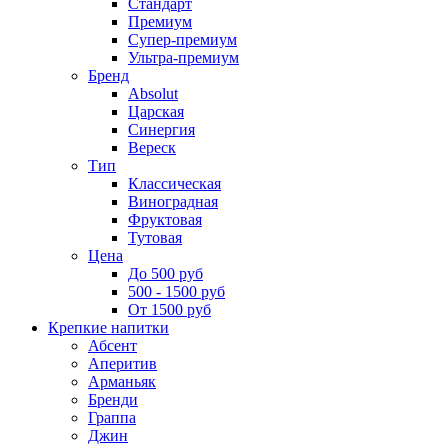
Стандарт
Премиум
Супер-премиум
Ультра-премиум
Бренд
Absolut
Царская
Синергия
Вереск
Тип
Классическая
Виноградная
Фруктовая
Тутовая
Цена
До 500 руб
500 - 1500 руб
От 1500 руб
Крепкие напитки
Абсент
Аперитив
Арманьяк
Бренди
Граппа
Джин