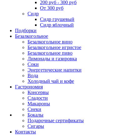
200 руб - 300 руб
От 300 руб
Сидр
Сидр грушевый
Сидр яблочный
Подборки
Безалкогольное
Безалкогольное вино
Безалкогольное игристое
Безалкогольное пиво
Лимонады и газировка
Соки
Энергетические напитки
Вода
Холодный чай и кофе
Гастрономия
Консервы
Сладости
Макароны
Снеки
Бокалы
Подарочные сертификаты
Сигары
Контакты