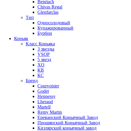
Benriach
Chivas Regal
Glenfarclas
Тип
Односолодовый
Купажированный
Бурбон
Коньяк
Класс Коньяка
3 звезды
VSOP
5 звезд
XO
КВ
КС
Бренд
Courvoisier
Godet
Hennessy
Lheraud
Martell
Remy Martin
Ереванский Коньячный Завод
Прошянский Коньячный Завод
Кизлярский коньячный завод