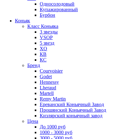
Односолодовый
Купажированный
Бурбон
Коньяк
Класс Коньяка
3 звезды
VSOP
5 звезд
XO
КВ
КС
Бренд
Courvoisier
Godet
Hennessy
Lheraud
Martell
Remy Martin
Ереванский Коньячный Завод
Прошянский Коньячный Завод
Кизлярский коньячный завод
Цена
До 1000 руб
1000 - 3000 руб
3000 - 5000 руб