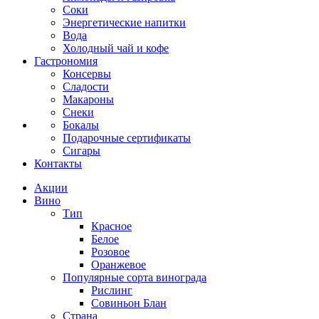
Соки
Энергетические напитки
Вода
Холодный чай и кофе
Гастрономия
Консервы
Сладости
Макароны
Снеки
Бокалы
Подарочные сертификаты
Сигары
Контакты
Акции
Вино
Тип
Красное
Белое
Розовое
Оранжевое
Популярные сорта винограда
Рислинг
Совиньон Блан
Страна