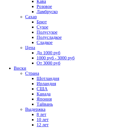
Кава
Розовое
Ламбруско
Сахар
Брют
Сухое
Полусухое
Полусладкое
Сладкое
Цена
До 1000 руб
1000 руб - 3000 руб
От 3000 руб
Виски
Страна
Шотландия
Ирландия
США
Канада
Япония
Тайвань
Выдержка
8 лет
10 лет
12 лет