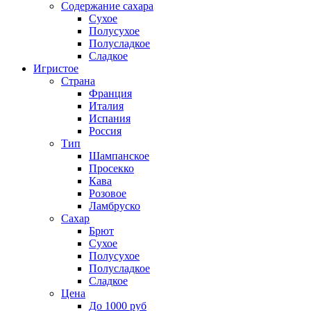
Содержание сахара
Сухое
Полусухое
Полусладкое
Сладкое
Игристое
Страна
Франция
Италия
Испания
Россия
Тип
Шампанское
Просекко
Кава
Розовое
Ламбруско
Сахар
Брют
Сухое
Полусухое
Полусладкое
Сладкое
Цена
До 1000 руб