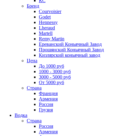
КС
Бренд
Courvoisier
Godet
Hennessy
Lheraud
Martell
Remy Martin
Ереванский Коньячный Завод
Прошянский Коньячный Завод
Кизлярский коньячный завод
Цена
До 1000 руб
1000 - 3000 руб
3000 - 5000 руб
От 5000 руб
Страна
Франция
Армения
Россия
Грузия
Водка
Страна
Россия
Армения