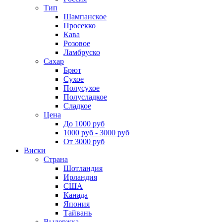
Тип
Шампанское
Просекко
Кава
Розовое
Ламбруско
Сахар
Брют
Сухое
Полусухое
Полусладкое
Сладкое
Цена
До 1000 руб
1000 руб - 3000 руб
От 3000 руб
Виски
Страна
Шотландия
Ирландия
США
Канада
Япония
Тайвань
Выдержка