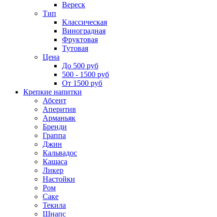
Вереск
Тип
Классическая
Виноградная
Фруктовая
Тутовая
Цена
До 500 руб
500 - 1500 руб
От 1500 руб
Крепкие напитки
Абсент
Аперитив
Арманьяк
Бренди
Граппа
Джин
Кальвадос
Кашаса
Ликер
Настойки
Ром
Саке
Текила
Шнапс