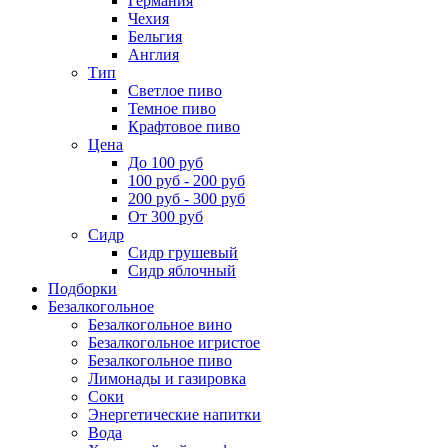
Германия
Чехия
Бельгия
Англия
Тип
Светлое пиво
Темное пиво
Крафтовое пиво
Цена
До 100 руб
100 руб - 200 руб
200 руб - 300 руб
От 300 руб
Сидр
Сидр грушевый
Сидр яблочный
Подборки
Безалкогольное
Безалкогольное вино
Безалкогольное игристое
Безалкогольное пиво
Лимонады и газировка
Соки
Энергетические напитки
Вода