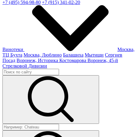
+7 (495) 594-98-80
+7 (915) 341-02-20
Винотеки
Москва,
ТЦ Бухта
Москва, Люблино
Балашиха
Мытищи
Сергиев
Посад
Воронеж, Историка Костомарова
Воронеж, 45-й
Стрелковой Дивизии