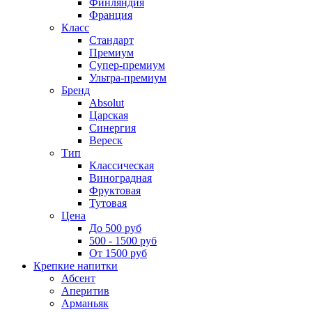
Финляндия
Франция
Класс
Стандарт
Премиум
Супер-премиум
Ультра-премиум
Бренд
Absolut
Царская
Синергия
Вереск
Тип
Классическая
Виноградная
Фруктовая
Тутовая
Цена
До 500 руб
500 - 1500 руб
От 1500 руб
Крепкие напитки
Абсент
Аперитив
Арманьяк