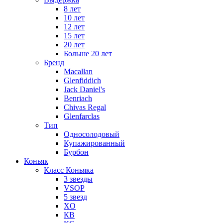
8 лет
10 лет
12 лет
15 лет
20 лет
Больше 20 лет
Бренд
Macallan
Glenfiddich
Jack Daniel's
Benriach
Chivas Regal
Glenfarclas
Тип
Односолодовый
Купажированный
Бурбон
Коньяк
Класс Коньяка
3 звезды
VSOP
5 звезд
XO
КВ