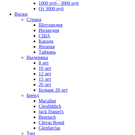
1000 руб - 3000 руб
От 3000 руб
Виски
Страна
Шотландия
Ирландия
США
Канада
Япония
Тайвань
Выдержка
8 лет
10 лет
12 лет
15 лет
20 лет
Больше 20 лет
Бренд
Macallan
Glenfiddich
Jack Daniel's
Benriach
Chivas Regal
Glenfarclas
Тип