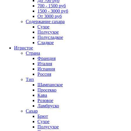
До 700 руб
700 - 1500 руб
1500 - 3000 руб
От 3000 руб
Содержание сахара
Сухое
Полусухое
Полусладкое
Сладкое
Игристое
Страна
Франция
Италия
Испания
Россия
Тип
Шампанское
Просекко
Кава
Розовое
Ламбруско
Сахар
Брют
Сухое
Полусухое