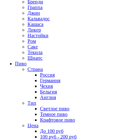
Бренди
Граппа
Джин
Кальвадос
Кашаса
Ликер
Настойки
Ром
Саке
Текила
Шнапс
Пиво
Страна
Россия
Германия
Чехия
Бельгия
Англия
Тип
Светлое пиво
Темное пиво
Крафтовое пиво
Цена
До 100 руб
100 руб - 200 руб