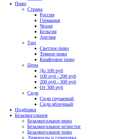
Пиво
Страна
Россия
Германия
Чехия
Бельгия
Англия
Тип
Светлое пиво
Темное пиво
Крафтовое пиво
Цена
До 100 руб
100 руб - 200 руб
200 руб - 300 руб
От 300 руб
Сидр
Сидр грушевый
Сидр яблочный
Подборки
Безалкогольное
Безалкогольное вино
Безалкогольное игристое
Безалкогольное пиво
Лимонады и газировка